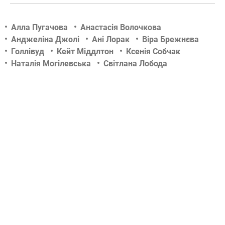
Алла Пугачова
Анастасія Волочкова
Анджеліна Джолі
Ані Лорак
Віра Брежнєва
Голлівуд
Кейт Міддлтон
Ксенія Собчак
Наталія Могілевська
Світлана Лобода
Тіна Кароль
Фото
Філіп Кіркоров
Шоу-біз
актор
актриса
вагітність
весілля
відносини
діти знаменитостей
зіркові новини
концерт
новини tochka.net
новини гламурчіку
новини сьогодні
новини шоу бизнесу
російський шоу-бізнес
скандали
співак
співачка
тб-шоу
телеведуча
український шоу-бізнес
фотосесії
чутки