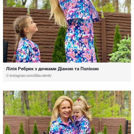
Лілія Ребрик з дочками Діаною та Поліною
© instagram.com/liliia.rebrik/