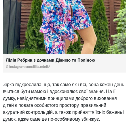
Лілія Ребрик з дочками Діаною та Поліною
© instagram.com/liliia.rebrik/
Зірка підкреслила, що, так само як і всі, вона кожен день
вчиться бути мамою і вдосконалює свої знання. На її
думку, невіднятними принципами доброго виховання
дітей є повага особистого простору, правильний і
акуратний контроль дій, а також прийняття їхніх бажань і
думок, адже саме це по-особливому зближує.