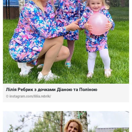
Лілія Ребрик з дочками Діаною та Поліною
© instagram.com/liliia.rebrik/