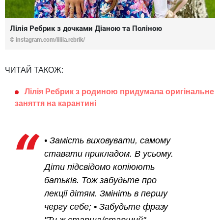
Лілія Ребрик з дочками Діаною та Поліною
© instagram.com/liliia.rebrik/
ЧИТАЙ ТАКОЖ:
Лілія Ребрик з родиною придумала оригінальне
заняття на карантині
• Замість виховувати, самому
ставати прикладом. В усьому.
Діти підсвідомо копіюють
батьків. Тож забудьте про
лекції дітям. Змініть в першу
чергу себе; • Забудьте фразу
"Ти ж старша/старший".