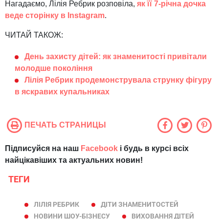
Нагадаємо, Лілія Ребрик розповіла,
як її 7-річна дочка
веде сторінку в Instagram
.
ЧИТАЙ ТАКОЖ:
День захисту дітей: як знаменитості привітали
молодше покоління
Лілія Ребрик продемонструвала струнку фігуру
в яскравих купальниках
ПЕЧАТЬ СТРАНИЦЫ
Підписуйся на наш
Facebook
і будь в курсі всіх
найцікавіших та актуальних новин!
ТЕГИ
ЛІЛІЯ РЕБРИК
ДІТИ ЗНАМЕНИТОСТЕЙ
НОВИНИ ШОУ-БІЗНЕСУ
ВИХОВАННЯ ДІТЕЙ