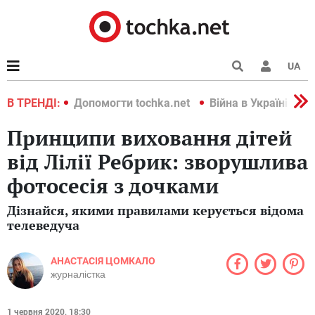
UA
країні 2022
В ТРЕНДІ:
Допомогти tochka.net
Війна в Україні 202
Принципи виховання дітей
від Лілії Ребрик: зворушлива
фотосесія з дочками
Дізнайся, якими правилами керується відома
телеведуча
АНАСТАСІЯ ЦОМКАЛО
журналістка
1 червня 2020, 18:30