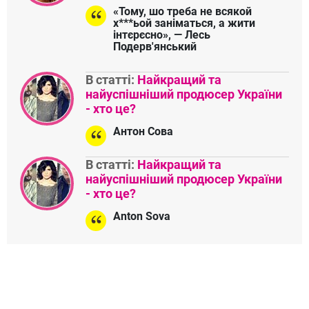
«Тому, шо треба не всякой
х***ьой заніматься, а жити
інтєрєсно», — Лесь
Подерв'янський
В статті:
Найкращий та
найуспішніший продюсер України
- хто це?
Антон Сова
В статті:
Найкращий та
найуспішніший продюсер України
- хто це?
Anton Sova