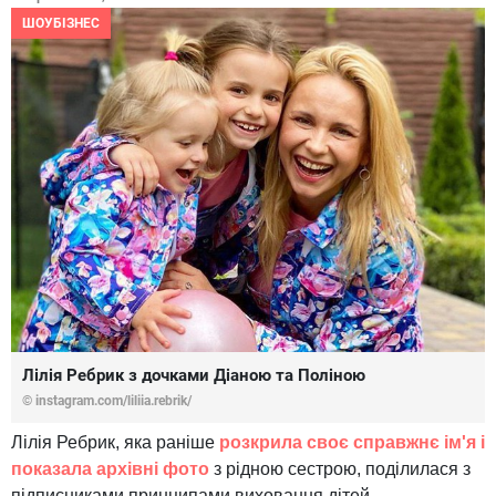
ШОУБІЗНЕС
Лілія Ребрик з дочками Діаною та Поліною
© instagram.com/liliia.rebrik/
Лілія Ребрик, яка раніше
розкрила своє справжнє ім'я і
показала архівні фото
з рідною сестрою, поділилася з
підписниками принципами виховання дітей.