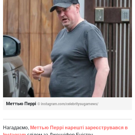
Меттью Перрі
© instagram.com/celebritysugarnews/
Нагадаємо,
Меттью Перрі нарешті зареєструвався в
Instagram
слідом за Дженніфер Еністон.