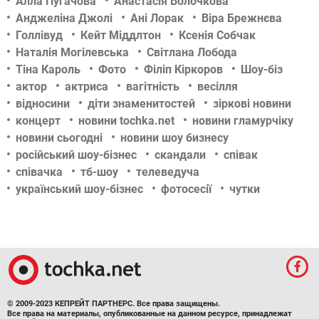
Алла Пугачова
Анастасія Волочкова
Анджеліна Джолі
Ані Лорак
Віра Брежнєва
Голлівуд
Кейт Міддлтон
Ксенія Собчак
Наталія Могілевська
Світлана Лобода
Тіна Кароль
Фото
Філіп Кіркоров
Шоу-біз
актор
актриса
вагітність
весілля
відносини
діти знаменитостей
зіркові новини
концерт
новини tochka.net
новини гламурчіку
новини сьогодні
новини шоу бизнесу
російський шоу-бізнес
скандали
співак
співачка
тб-шоу
телеведуча
український шоу-бізнес
фотосесії
чутки
© 2009-2023 КЕПРЕЙТ ПАРТНЕРС. Все права защищены.
Все права на материалы, опубликованные на данном ресурсе, принадлежат