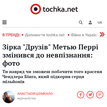
UA
країні 2022
В ТРЕНДІ:
Допомогти tochka.net
Війна в Україні 202
Зірка "Друзів" Метью Перрі
змінився до невпізнання:
фото
Ти навряд чи зможеш побачити того красеня
Чендлера Бінга, який підкорив серця
мільйонів
АНАСТАСІЯ ЦОМКАЛО
журналістка