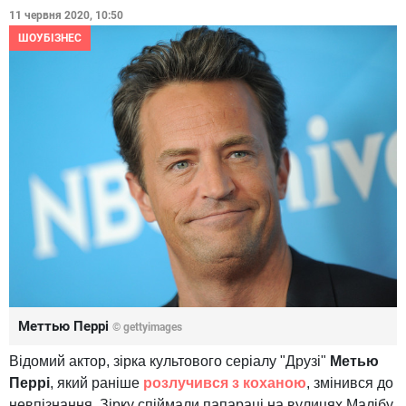
11 червня 2020, 10:50
ШОУБІЗНЕС
Меттью Перрі
© gettyimages
Відомий актор, зірка культового серіалу "Друзі"
Метью
Перрі
, який раніше
розлучився з коханою
, змінився до
невпізнання. Зірку спіймали папараці на вулицях Малібу