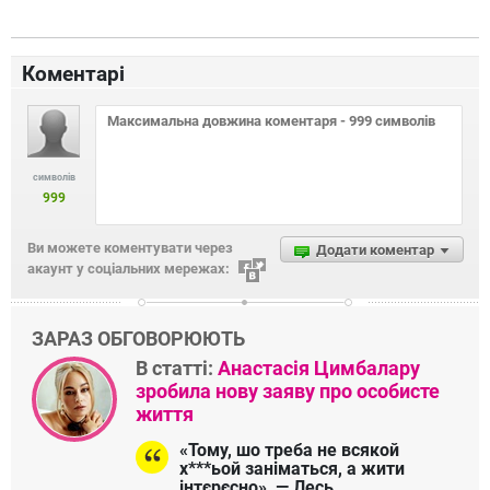
Коментарі
символів
999
Ви можете коментувати через
Додати коментар
акаунт у соціальних мережах:
ЗАРАЗ ОБГОВОРЮЮТЬ
В статті:
Анастасія Цимбалару
зробила нову заяву про особисте
життя
«Тому, шо треба не всякой
х***ьой заніматься, а жити
інтєрєсно», — Лесь