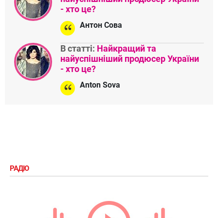
- хто це?
Антон Сова
В статті:
Найкращий та
найуспішніший продюсер України
- хто це?
Anton Sova
РАДІО