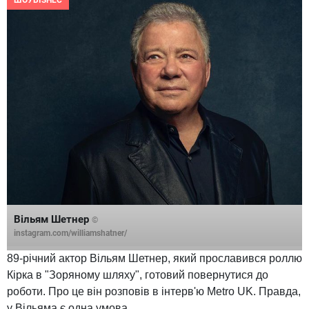
ШОУБІЗНЕС
Вільям Шетнер
©
instagram.com/williamshatner/
89-річний актор Вільям Шетнер, який прославився роллю
Кірка в "Зоряному шляху", готовий повернутися до
роботи. Про це він розповів в інтерв'ю Metro UK. Правда,
у Вільяма є одна умова.