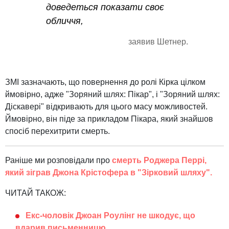
доведеться показати своє
обличчя,
заявив Шетнер.
ЗМІ зазначають, що повернення до ролі Кірка цілком
ймовірно, адже "Зоряний шлях: Пікар", і "Зоряний шлях:
Діскавері" відкривають для цього масу можливостей.
Ймовірно, він піде за прикладом Пікара, який знайшов
спосіб перехитрити смерть.
Раніше ми розповідали про
смерть Роджера Перрі,
який зіграв Джона Крістофера в "Зірковий шляху".
ЧИТАЙ ТАКОЖ:
Екс-чоловік Джоан Роулінг не шкодує, що
вдарив письменницю