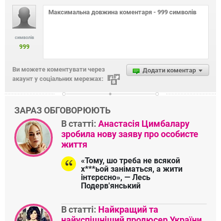
символів
999
Ви можете коментувати через
Додати коментар
акаунт у соціальних мережах:
ЗАРАЗ ОБГОВОРЮЮТЬ
В статті:
Анастасія Цимбалару
зробила нову заяву про особисте
життя
«Тому, шо треба не всякой
х***ьой заніматься, а жити
інтєрєсно», — Лесь
Подерв'янський
В статті:
Найкращий та
найуспішніший продюсер України