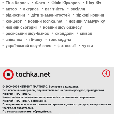
Тіна Кароль
Фото
Філіп Кіркоров
Шоу-біз
актор
актриса
вагітність
весілля
відносини
діти знаменитостей
зіркові новини
концерт
новини tochka.net
новини гламурчіку
новини сьогодні
новини шоу бизнесу
російський шоу-бізнес
скандали
співак
співачка
тб-шоу
телеведуча
український шоу-бізнес
фотосесії
чутки
© 2009-2024 КЕПРЕЙТ ПАРТНЕРС. Все права защищены.
Все права на материалы, опубликованные на данном ресурсе, принадлежат
КЕПРЕЙТ ПАРТНЕРС.
Какое-либо использование материалов без письменного разрешения
КЕПРЕЙТ ПАРТНЕРС запрещено.
При правомерном использовании материалов с данного ресурса, гиперссылка на
tochka.net обязательна.
По вопросам рекламы обращайтесь: