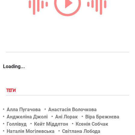
Loading...
ТЕГИ
Алла Пугачова
Анастасія Волочкова
Анджеліна Джолі
Ані Лорак
Віра Брежнєва
Голлівуд
Кейт Міддлтон
Ксенія Собчак
Наталія Могілевська
Світлана Лобода