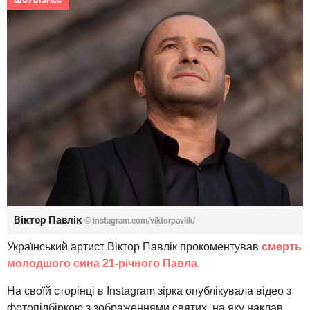
ШОУБІЗНЕС
Віктор Павлік
© instagram.com/viktorpavlik/
Український артист Віктор Павлік прокоментував
смерть
молодшого сина 21-річного Павла
.
На своїй сторінці в Instagram зірка опублікувала відео з
фотопідбіркою з зображеннями святих, на яку наклав