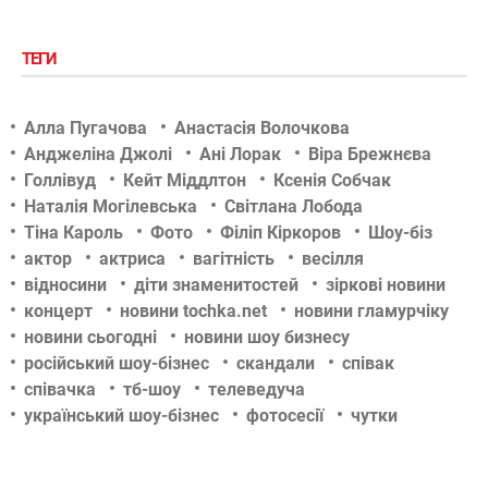
ТЕГИ
Алла Пугачова
Анастасія Волочкова
Анджеліна Джолі
Ані Лорак
Віра Брежнєва
Голлівуд
Кейт Міддлтон
Ксенія Собчак
Наталія Могілевська
Світлана Лобода
Тіна Кароль
Фото
Філіп Кіркоров
Шоу-біз
актор
актриса
вагітність
весілля
відносини
діти знаменитостей
зіркові новини
концерт
новини tochka.net
новини гламурчіку
новини сьогодні
новини шоу бизнесу
російський шоу-бізнес
скандали
співак
співачка
тб-шоу
телеведуча
український шоу-бізнес
фотосесії
чутки