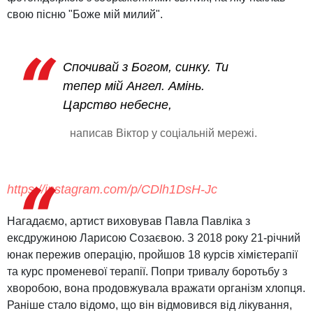
свою пісню "Боже мій милий".
Спочивай з Богом, синку. Ти
тепер мій Ангел. Амінь.
Царство небесне,
написав Віктор у соціальній мережі.
https://instagram.com/p/CDlh1DsH-Jc
Нагадаємо, артист виховував Павла Павліка з
ексдружиною Ларисою Созаєвою. З 2018 року 21-річний
юнак пережив операцію, пройшов 18 курсів хімієтерапії
та курс променевої терапії. Попри тривалу боротьбу з
хворобою, вона продовжувала вражати організм хлопця.
Раніше стало відомо, що він відмовився від лікування,