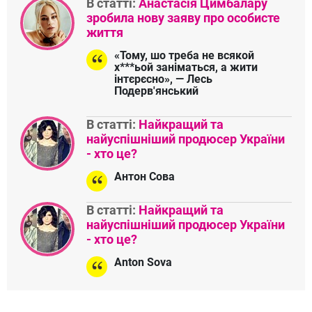
В статті:
Анастасія Цимбалару
зробила нову заяву про особисте
життя
«Тому, шо треба не всякой
х***ьой заніматься, а жити
інтєрєсно», — Лесь
Подерв'янський
В статті:
Найкращий та
найуспішніший продюсер України
- хто це?
Антон Сова
В статті:
Найкращий та
найуспішніший продюсер України
- хто це?
Anton Sova