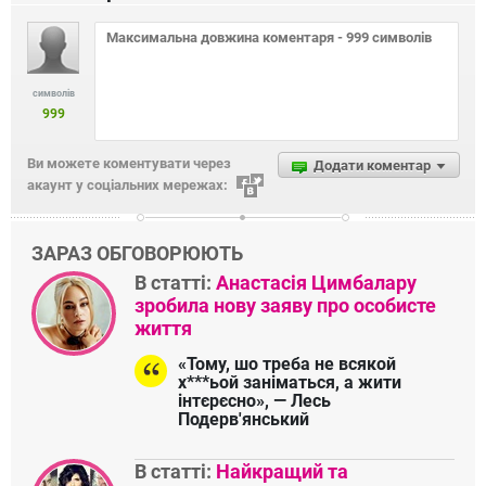
символів
999
Ви можете коментувати через
Додати коментар
акаунт у соціальних мережах:
ЗАРАЗ ОБГОВОРЮЮТЬ
В статті:
Анастасія Цимбалару
зробила нову заяву про особисте
життя
«Тому, шо треба не всякой
х***ьой заніматься, а жити
інтєрєсно», — Лесь
Подерв'янський
В статті:
Найкращий та