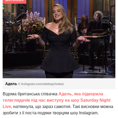
ШОУБІЗНЕС
Адель
© instagram.com/adelesprivatee/
Відома британська співачка
Адель, яка підкорила
телеглядачів під час виступу на шоу Saturday Night
Live
, натякнула, що зараз самотня. Такі висновки можна
зробити з її поста-подяки творцям шоу Instagram.