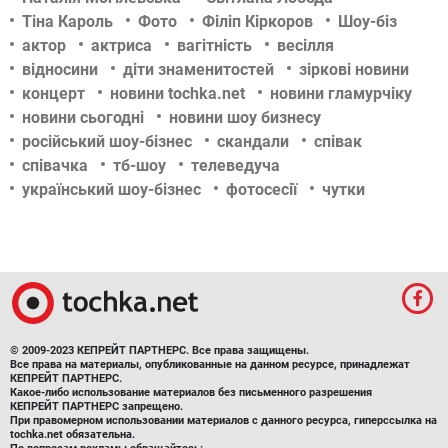
Тіна Кароль
Фото
Філіп Кіркоров
Шоу-біз
актор
актриса
вагітність
весілля
відносини
діти знаменитостей
зіркові новини
концерт
новини tochka.net
новини гламурчіку
новини сьогодні
новини шоу бизнесу
російський шоу-бізнес
скандали
співак
співачка
тб-шоу
телеведуча
український шоу-бізнес
фотосесії
чутки
© 2009-2023 КЕПРЕЙТ ПАРТНЕРС. Все права защищены.
Все права на материалы, опубликованные на данном ресурсе, принадлежат
КЕПРЕЙТ ПАРТНЕРС.
Какое-либо использование материалов без письменного разрешения
КЕПРЕЙТ ПАРТНЕРС запрещено.
При правомерном использовании материалов с данного ресурса, гиперссылка на
tochka.net обязательна.