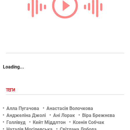
Loading...
ТЕГИ
Алла Пугачова
Анастасія Волочкова
Анджеліна Джолі
Ані Лорак
Віра Брежнєва
Голлівуд
Кейт Міддлтон
Ксенія Собчак
Наталія Могілевська
Світлана Лобода