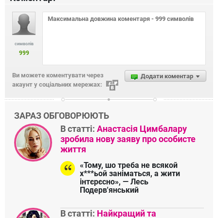
символів
999
Ви можете коментувати через
Додати коментар
акаунт у соціальних мережах:
ЗАРАЗ ОБГОВОРЮЮТЬ
В статті:
Анастасія Цимбалару
зробила нову заяву про особисте
життя
«Тому, шо треба не всякой
х***ьой заніматься, а жити
інтєрєсно», — Лесь
Подерв'янський
В статті:
Найкращий та