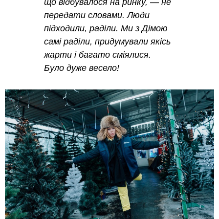
що відбувалося на ринку, — не
передати словами. Люди
підходили, раділи. Ми з Дімою
самі раділи, придумували якісь
жарти і багато сміялися.
Було дуже весело!