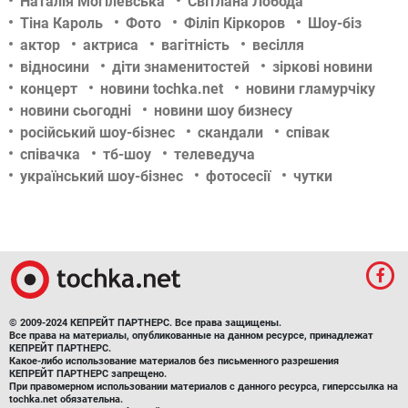
Наталія Могілевська
Світлана Лобода
Тіна Кароль
Фото
Філіп Кіркоров
Шоу-біз
актор
актриса
вагітність
весілля
відносини
діти знаменитостей
зіркові новини
концерт
новини tochka.net
новини гламурчіку
новини сьогодні
новини шоу бизнесу
російський шоу-бізнес
скандали
співак
співачка
тб-шоу
телеведуча
український шоу-бізнес
фотосесії
чутки
© 2009-2024 КЕПРЕЙТ ПАРТНЕРС. Все права защищены.
Все права на материалы, опубликованные на данном ресурсе, принадлежат
КЕПРЕЙТ ПАРТНЕРС.
Какое-либо использование материалов без письменного разрешения
КЕПРЕЙТ ПАРТНЕРС запрещено.
При правомерном использовании материалов с данного ресурса, гиперссылка на
tochka.net обязательна.