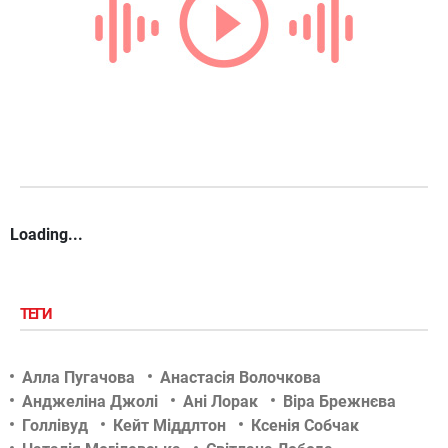
Loading...
ТЕГИ
Алла Пугачова
Анастасія Волочкова
Анджеліна Джолі
Ані Лорак
Віра Брежнєва
Голлівуд
Кейт Міддлтон
Ксенія Собчак