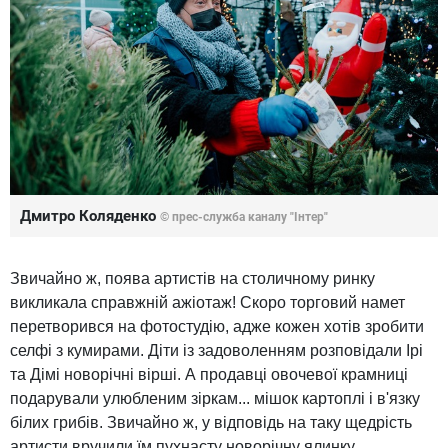
Дмитро Коляденко
© прес-служба каналу "Інтер"
Звичайно ж, поява артистів на столичному ринку
викликала справжній ажіотаж! Скоро торговий намет
перетворився на фотостудію, адже кожен хотів зробити
селфі з кумирами. Діти із задоволенням розповідали Ірі
та Дімі новорічні вірші. А продавці овочевої крамниці
подарували улюбленим зіркам... мішок картоплі і в'язку
білих грибів. Звичайно ж, у відповідь на таку щедрість
артисти вручили їм пухнасту новорічну ялинку.