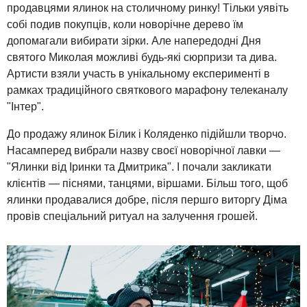
продавцями ялинок на столичному ринку! Тільки уявіть
собі подив покупців, коли новорічне дерево їм
допомагали вибирати зірки. Але напередодні Дня
святого Миколая можливі будь-які сюрпризи та дива.
Артисти взяли участь в унікальному експерименті в
рамках традиційного святкового марафону телеканалу
"Інтер".
До продажу ялинок Білик і Коляденко підійшли творчо.
Насамперед вибрали назву своєї новорічної лавки —
"Ялинки від Іринки та Дмитрика". І почали закликати
клієнтів — піснями, танцями, віршами. Більш того, щоб
ялинки продавалися добре, після першго виторгу Діма
провів спеціальний ритуал на залучення грошей.