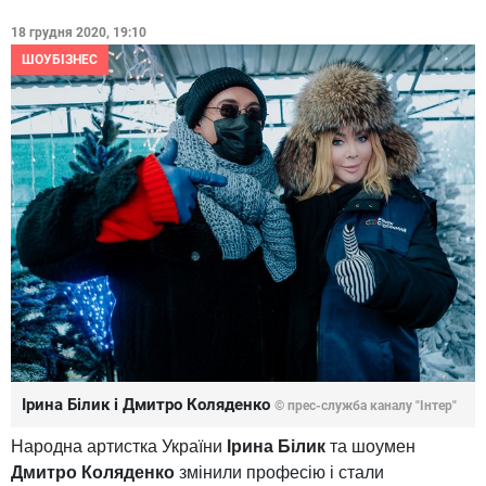
18 грудня 2020, 19:10
ШОУБІЗНЕС
Ірина Білик і Дмитро Коляденко
© прес-служба каналу "Інтер"
Народна артистка України
Ірина Білик
та шоумен
Дмитро Коляденко
змінили професію і стали