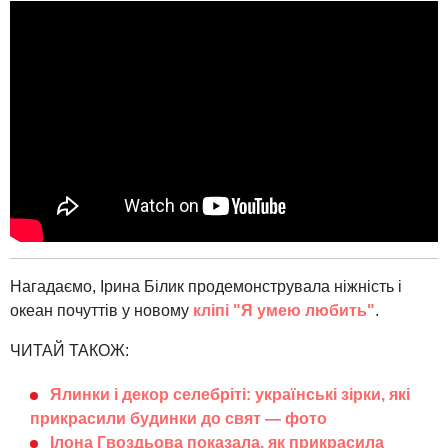
Нагадаємо, Ірина Білик продемонструвала ніжність і
океан почуттів у новому
кліпі "Я умею любить"
.
ЧИТАЙ ТАКОЖ:
Ялинки і декор селебріті: українські зірки, які
прикрасили будинки до свят — фото
Ілона Гвоздьова показала, як прикрасила