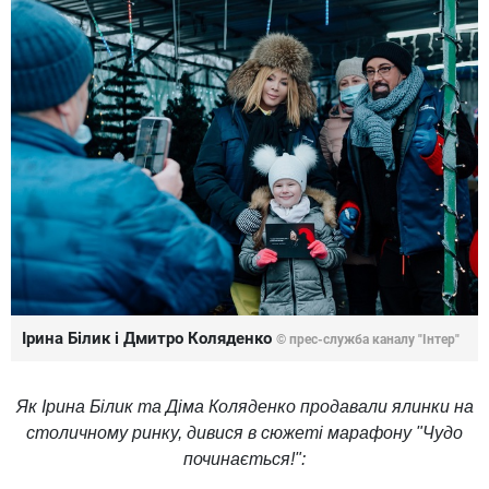
Ірина Білик і Дмитро Коляденко
© прес-служба каналу "Інтер"
Як Ірина Білик та Діма Коляденко продавали ялинки на
столичному ринку, дивися в сюжеті марафону "Чудо
починається!":