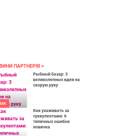
ВИНИ ПАРТНЕРІВ
Рыбный базар: 3
великолепных идеи на
скорую руку
MAK
Как ухаживать за
суккулентами: 6
типичных ошибок
новичка