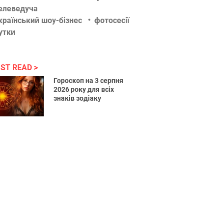
елеведуча
країнський шоу-бізнес
фотосесії
утки
ST READ
Гороскоп на 3 серпня
2026 року для всіх
знаків зодіаку