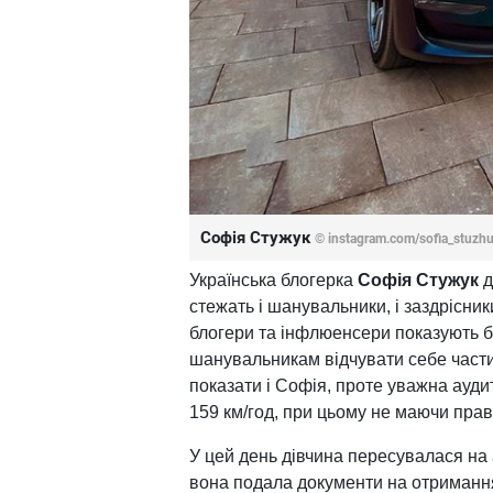
Софія Стужук
© instagram.com/sofia_stuzhu
Українська блогерка
Софія Стужук
д
стежать і шанувальники, і заздрісники
блогери та інфлюенсери показують б
шанувальникам відчувати себе части
показати і Софія, проте уважна ауди
159 км/год, при цьому не маючи прав
У цей день дівчина пересувалася на 
вона подала документи на отримання 