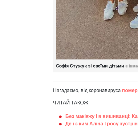
Софія Стужук зі своїми дітьми
© insta
Нагадаємо, від коронавируса
помер 
ЧИТАЙ ТАКОЖ:
Без макіяжу і в вишиванці: К
Де і з ким Аліна Гросу зустрі