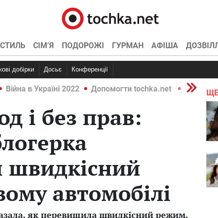
СТИЛЬ
СІМ’Я
ПОДОРОЖІ
ГУРМАН
АФІША
ДОЗВІЛ
ркові добірки
Досьє
Конференції
Війна в Україні 2022
Допомогти tochka.net
Війна в У
ЩЕ
од і без прав:
блогерка
я швидкісний
вому автомобілі
азала, як перевищила швидкісний режим,