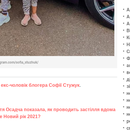
А
А
А
В
К
Н
С
Ф
gram.com/sofia_stuzhuk/
а
в
д
екс-чоловік блогера Софії Стужук
.
з
н
н
н
атя Осадча показала, як проводить застілля вдома
н
не Новий рік 2021?
р
с