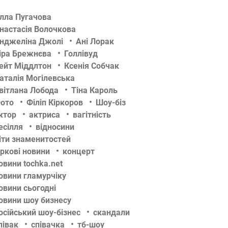
лла Пугачова
настасія Волочкова
нджеліна Джолі
Ані Лорак
іра Брежнєва
Голлівуд
ейт Міддлтон
Ксенія Собчак
аталія Могілевська
вітлана Лобода
Тіна Кароль
ото
Філіп Кіркоров
Шоу-біз
ктор
актриса
вагітність
есілля
відносини
іти знаменитостей
іркові новини
концерт
овини tochka.net
овини гламурчіку
овини сьогодні
овини шоу бизнесу
осійський шоу-бізнес
скандали
півак
співачка
тб-шоу