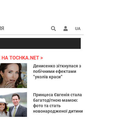
ЛЯ
UA
країні 2022
 НА TOCHKA.NET
Денисенко зіткнулася з
побічними ефектами
”уколів краси”
Принцеса Євгенія стала
багатодітною мамою:
фото та стать
новонародженої дитини