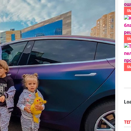
S
S
S
Loa
ТЕ