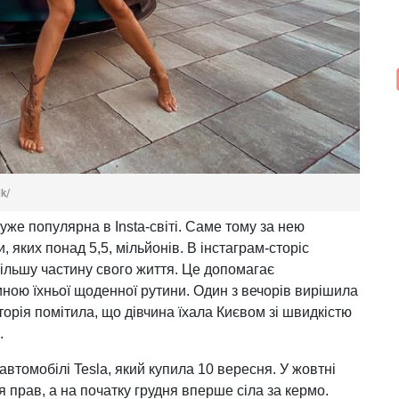
k/
уже популярна в Insta-світі. Саме тому за нею
, яких понад 5,5, мільйонів. В інстаграм-сторіс
ільшу частину свого життя. Це допомагає
ною їхньої щоденної рутини. Один з вечорів вирішила
торія помітила, що дівчина їхала Києвом зі швидкістю
.
автомобілі Tesla, який купила 10 вересня. У жовтні
прав, а на початку грудня вперше сіла за кермо.