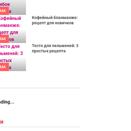
MAK
Кофейный бланманже:
рецепт для новичков
MAK
Тесто для пельменей: 3
простых рецепта
MAK
ding...
ГИ