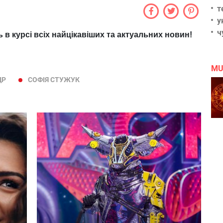
т
у
ч
ь в курсі всіх найцікавіших та актуальних новин!
MU
ДР
СОФІЯ СТУЖУК