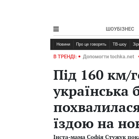
ШОУБІЗНЕС
Новини
Про це говорять
ТВ-шоу
Зі
ochka.net
Війна в Україні 2022
В ТРЕНДІ:
Допомогти tochka.net
Під 160 км/г
українська 
похвалилас
їздою на но
Інста-мама Софія Стужук пок