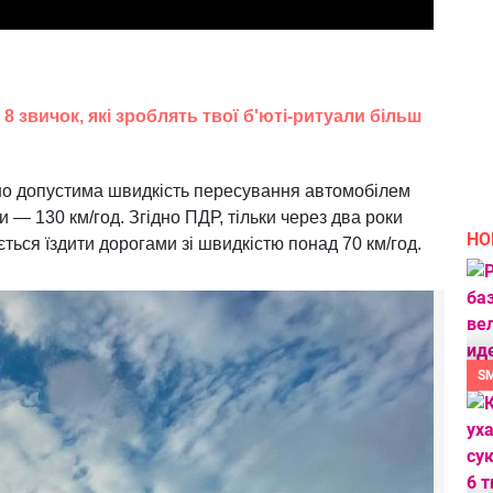
8 звичок, які зроблять твої б'юті-ритуали більш
но допустима швидкість пересування автомобілем
и — 130 км/год. Згідно ПДР, тільки через два роки
НО
ться їздити дорогами зі швидкістю понад 70 км/год.
S