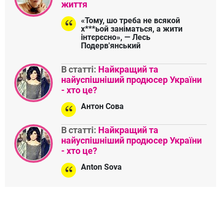
життя
«Тому, шо треба не всякой
х***ьой заніматься, а жити
інтєрєсно», — Лесь
Подерв'янський
В статті:
Найкращий та
найуспішніший продюсер України
- хто це?
Антон Сова
В статті:
Найкращий та
найуспішніший продюсер України
- хто це?
Anton Sova