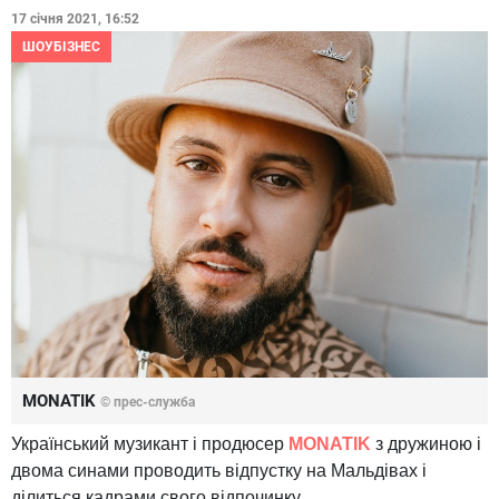
17 січня 2021, 16:52
ШОУБІЗНЕС
MONATIK
© прес-служба
Український музикант і продюсер
МОNATIK
з дружиною і
двома синами проводить відпустку на Мальдівах і
ділиться кадрами свого відпочинку.