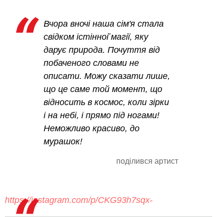
Вчора вночі наша сім'я стала
свідком істінноі̆ магії, яку
дарує природа. Почуття від
побаченого словами не
описати. Можу сказати лише,
що це саме той момент, що
відносить в космос, коли зірки
і на небі, і прямо під ногами!
Неможливо красиво, до
мурашок!
поділився артист
https://instagram.com/p/CKG93h7sqx-