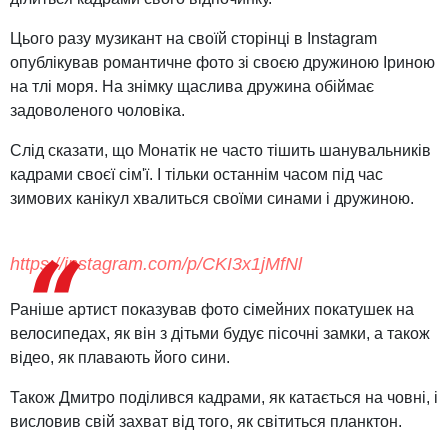
Цього разу музикант на своїй сторінці в Instagram
опублікував романтичне фото зі своєю дружиною Іриною
на тлі моря. На знімку щаслива дружина обіймає
задоволеного чоловіка.
Слід сказати, що Монатік не часто тішить шанувальників
кадрами своєї сім'ї. І тільки останнім часом під час
зимових канікул хвалиться своїми синами і дружиною.
https://instagram.com/p/CKI3x1jMfNl
Раніше артист показував фото сімейних покатушек на
велосипедах, як він з дітьми будує пісочні замки, а також
відео, як плавають його сини.
Також Дмитро поділився кадрами, як катається на човні, і
висловив свій захват від того, як світиться планктон.