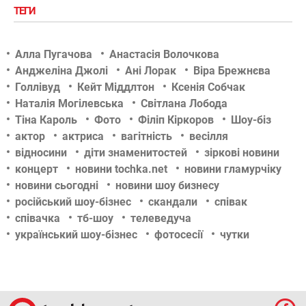
ТЕГИ
Алла Пугачова
Анастасія Волочкова
Анджеліна Джолі
Ані Лорак
Віра Брежнєва
Голлівуд
Кейт Міддлтон
Ксенія Собчак
Наталія Могілевська
Світлана Лобода
Тіна Кароль
Фото
Філіп Кіркоров
Шоу-біз
актор
актриса
вагітність
весілля
відносини
діти знаменитостей
зіркові новини
концерт
новини tochka.net
новини гламурчіку
новини сьогодні
новини шоу бизнесу
російський шоу-бізнес
скандали
співак
співачка
тб-шоу
телеведуча
український шоу-бізнес
фотосесії
чутки