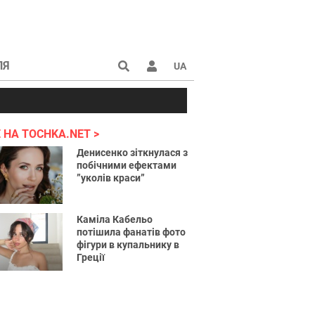
ЛЯ
UA
країні 2022
 НА TOCHKA.NET
Денисенко зіткнулася з
побічними ефектами
”уколів краси”
Каміла Кабельо
потішила фанатів фото
фігури в купальнику в
Греції