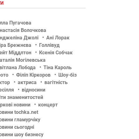
ГИ
лла Пугачова
настасія Волочкова
нджеліна Джолі
Ані Лорак
іра Брежнєва
Голлівуд
ейт Міддлтон
Ксенія Собчак
аталія Могілевська
вітлана Лобода
Тіна Кароль
ото
Філіп Кіркоров
Шоу-біз
ктор
актриса
вагітність
есілля
відносини
іти знаменитостей
іркові новини
концерт
овини tochka.net
овини гламурчіку
овини сьогодні
овини шоу бизнесу