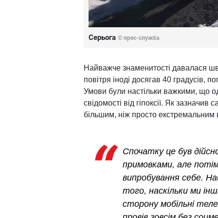
Серьога
© прес-служба
Найважче знаменитості давалася шв
повітря іноді досягав 40 градусів, п
Умови були настільки важкими, що о
свідомості від гіпоксії. Як зазначив
більшим, ніж просто екстремальним 
Спочатку це був дійсн
примовками, але поті
випробування себе. На
того, наскільки ми інш
сторону мобільні теле
провів зовсім без соцм