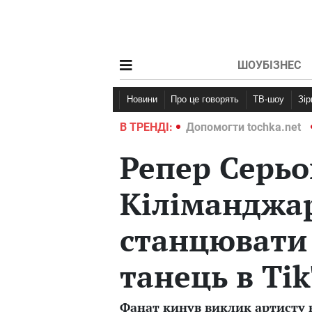
ШОУБІЗНЕС
Новини
Про це говорять
ТВ-шоу
Зі
ochka.net
Війна в Україні 2022
В ТРЕНДІ:
Допомогти tochka.net
Репер Серьо
Кіліманджа
станцювати
танець в Tik
Фанат кинув виклик артисту в