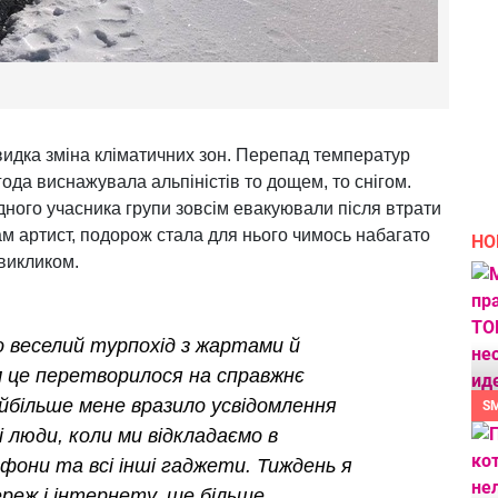
идка зміна кліматичних зон. Перепад температур
огода виснажувала альпіністів то дощем, то снігом.
дного учасника групи зовсім евакуювали після втрати
 сам артист, подорож стала для нього чимось набагато
НО
викликом.
о веселий турпохід з жартами й
м це перетворилося на справжнє
йбільше мене вразило усвідомлення
S
і люди, коли ми відкладаємо в
фони та всі інші гаджети. Тиждень я
ереж і інтернету, ще більше