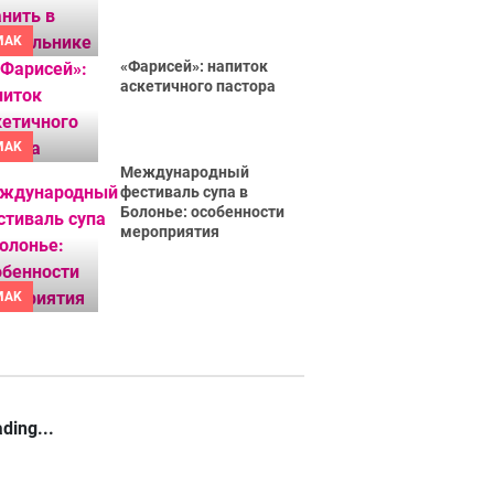
MAK
«Фарисей»: напиток
аскетичного пастора
MAK
Международный
фестиваль супа в
Болонье: особенности
мероприятия
MAK
ding...