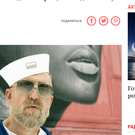
АК
поделиться:
Го
ро
РА