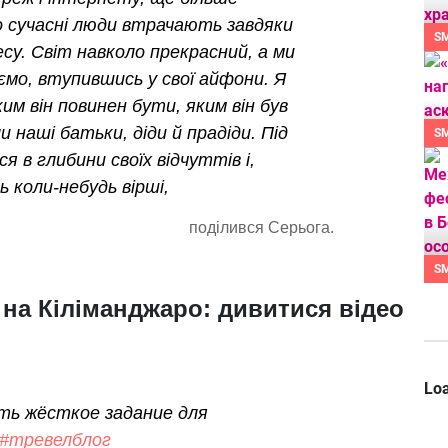
о сучасні люди втрачають завдяки
S
су. Світ навколо прекрасний, а ми
ємо, втупившись у свої айфони. Я
им він повинен бути, яким він був
и наші батьки, діди й прадіди. Під
S
я в глибини своїх відчуттів і,
 коли-небудь вірші,
поділився Серьога.
S
 на Кіліманджаро: дивитися відео
Loa
ть жёсткое задание для
#тревелблог