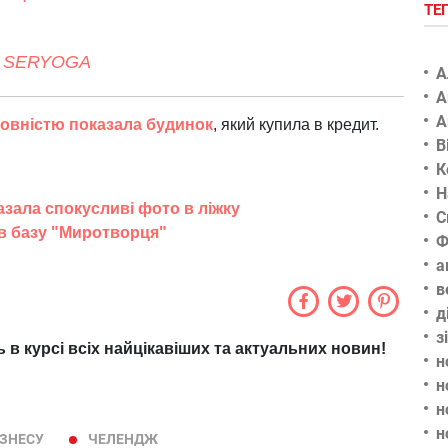
ТЕ
 - SERYOGA
А
А
А
повністю показала будинок
, який купила в кредит.
В
К
Н
зала спокусливі фото в ліжку
С
в базу "Миротворця"
Ф
а
в
д
з
ь в курсі всіх найцікавіших та актуальних новин!
н
н
н
н
ІЗНЕСУ
ЧЕЛЕНДЖ