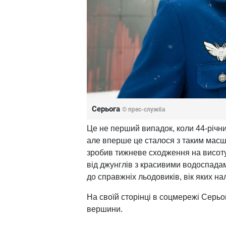
Серьога
© прес-служба
Це не перший випадок, коли 44-річни
але вперше це сталося з таким масш
зробив тижневе сходження на висоту
від джунглів з красивими водоспадам
до справжніх льодовиків, вік яких на
На своїй сторінці в соцмережі Серьо
вершини.