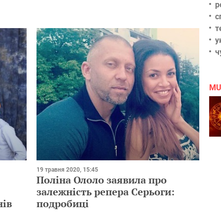
р
с
т
у
ч
MU
19 травня 2020, 15:45
Поліна Ололо заявила про
залежність репера Серьоги:
нів
подробиці