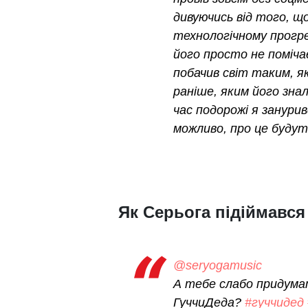
дивуючись від того, щ
технологічному прогре
його просто не поміча
побачив світ таким, як
раніше, яким його знал
час подорожі я зануривс
можливо, про це будуть
Як Серьога підіймався
@seryogamusic
А тебе слабо придума
ГуччиДеда?
#гуччидед