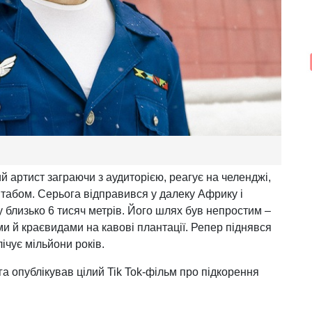
й артист заграючи з аудиторією, реагує на челенджі,
табом. Серьога відправився у далеку Африку і
 близько 6 тисяч метрів. Його шлях був непростим –
и й краєвидами на кавові плантації. Репер піднявся
лічує мільйони років.
га опублікував цілий Tik Tok-фільм про підкорення