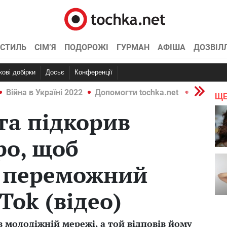
СТИЛЬ
СІМ’Я
ПОДОРОЖІ
ГУРМАН
АФІША
ДОЗВІЛ
ркові добірки
Досьє
Конференції
Війна в Україні 2022
Допомогти tochka.net
Війна в У
ЩЕ
га підкорив
ро, щоб
 переможний
Tok (відео)
 молодіжній мережі, а той відповів йому