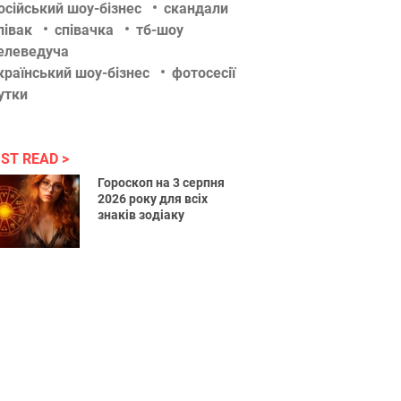
осійський шоу-бізнес
скандали
півак
співачка
тб-шоу
елеведуча
країнський шоу-бізнес
фотосесії
утки
ST READ
Гороскоп на 3 серпня
2026 року для всіх
знаків зодіаку