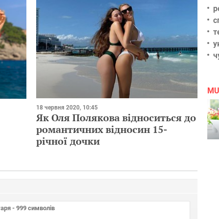
р
с
т
у
ч
MU
18 червня 2020, 10:45
Як Оля Полякова відноситься до
романтичних відносин 15-
річної дочки