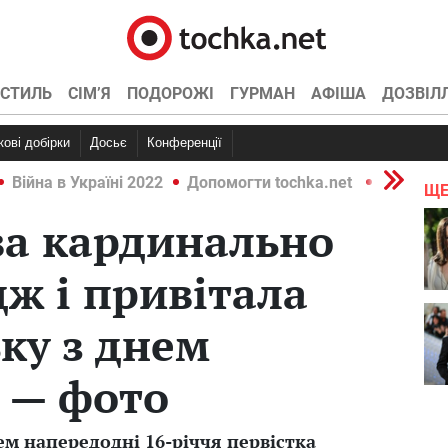
СТИЛЬ
СІМ’Я
ПОДОРОЖІ
ГУРМАН
АФІША
ДОЗВІЛ
ркові добірки
Досьє
Конференції
Війна в Україні 2022
Допомогти tochka.net
Війна в У
ЩЕ
ва кардинально
дж і привітала
ку з днем
 — фото
ем напередодні 16-річчя первістка