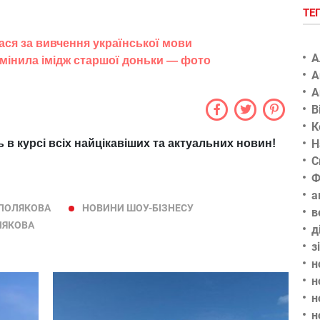
ТЕ
ся за вивчення української мови
А
мінила імідж старшої доньки — фото
А
А
В
К
Н
ь в курсі всіх найцікавіших та актуальних новин!
С
Ф
а
 ПОЛЯКОВА
НОВИНИ ШОУ-БІЗНЕСУ
в
ЛЯКОВА
д
з
н
н
н
н