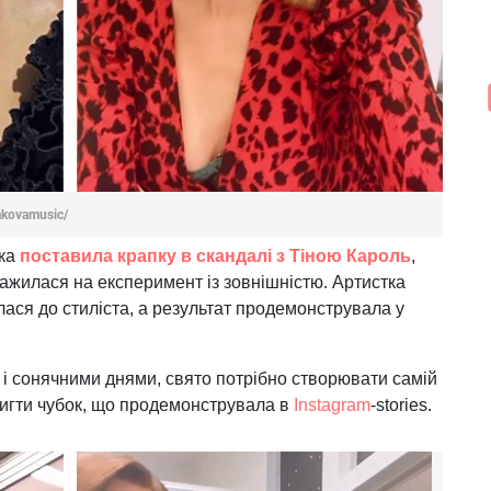
akovamusic/
яка
поставила крапку в скандалі з Тіною Кароль
,
ажилася на експеримент із зовнішністю. Артистка
лася до стиліста, а результат продемонструвала у
 і сонячними днями, свято потрібно створювати самій
тригти чубок, що продемонструвала в
Instagram
-stories.