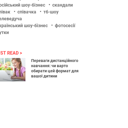
осійський шоу-бізнес
скандали
півак
співачка
тб-шоу
елеведуча
країнський шоу-бізнес
фотосесії
утки
ST READ
Переваги дистанційного
навчання: чи варто
обирати цей формат для
вашої дитини