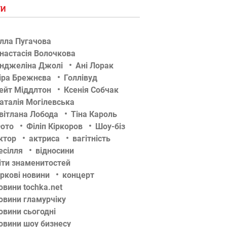
ГИ
лла Пугачова
настасія Волочкова
нджеліна Джолі
Ані Лорак
іра Брежнєва
Голлівуд
ейт Міддлтон
Ксенія Собчак
аталія Могілевська
вітлана Лобода
Тіна Кароль
ото
Філіп Кіркоров
Шоу-біз
ктор
актриса
вагітність
есілля
відносини
іти знаменитостей
іркові новини
концерт
овини tochka.net
овини гламурчіку
овини сьогодні
овини шоу бизнесу