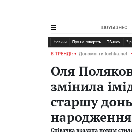
ШОУБІЗНЕС
Новини
Про це говорять
ТВ-шоу
Зі
ochka.net
Війна в Україні 2022
В ТРЕНДІ:
Допомогти tochka.net
Оля Поляко
змінила імі
старшу донь
народження
Співачка вразила новим стил