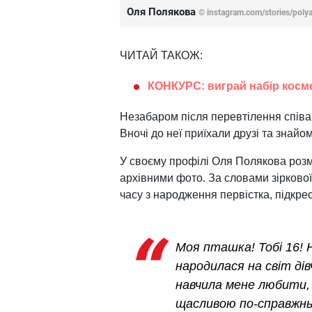
Оля Полякова
© instagram.com/stories/poly
ЧИТАЙ ТАКОЖ:
КОНКУРС: виграй набір косме
Незабаром після перевтілення співа
Вночі до неї приїхали друзі та знайо
У своєму профілі Оля Полякова розм
архівними фото. За словами зіркової
часу з народження первістка, підкре
Моя пташка! Тобі 16! Н
народилася на світ ді
навчила мене любити,
щасливою по-справжньо