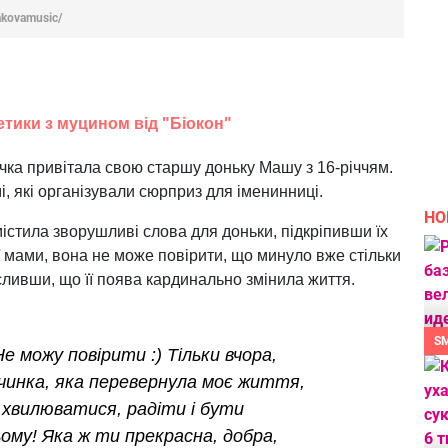
akovamusic/
тики з муцином від "Біокон"
чка привітала свою старшу доньку Машу з 16-річчям.
мі, які організували сюрприз для іменинниці.
НО
істила зворушливі слова для доньки, підкріпивши їх
 мами, вона не може повірити, що минуло вже стільки
сливши, що її поява кардинально змінила життя.
S
е можу повірити :) Тільки вчора,
вчинка, яка перевернула моє життя,
 хвилюватися, радіти і бути
му! Яка ж ти прекрасна, добра,