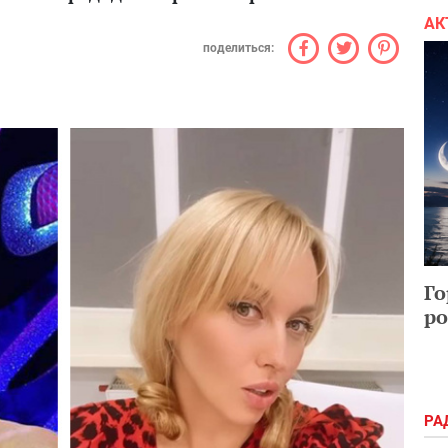
АК
поделиться:
Го
ро
РА