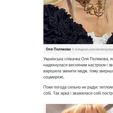
Оля Полякова
© instagram.com/stories/poly
Українська співачка Оля Полякова, 
надихнулася весняним настроєм і зв
вирішила змінити імідж, тому зверну
соцмережі.
Поки погода сильно не радує теплом
собі. Так зірка і зважилася собі пос