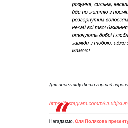
розумна, сильна, весел
йди по життю з посмі
розгорнутим волоссям (
нехай всі твої бажання
оточують добрі і любля
завжди з тобою, адже
мамою!
Для перегляду фото гортай вправо
https://instagram.com/p/CL6hjSOn
Нагадаємо,
Оля Полякова презент