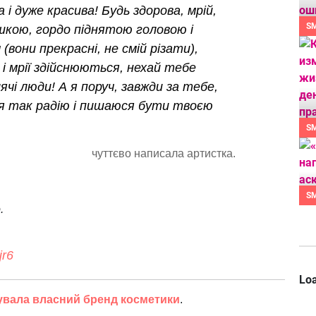
а і дуже красива! Будь здорова, мрій,
S
шкою, гордо піднятою головою і
вони прекрасні, не смій різати),
 і мрії здійснюються, нехай тебе
чі люди! А я поруч, завжди за тебе,
 я так радію і пишаюся бути твоєю
S
чуттєво написала артистка.
S
.
jr6
Loa
увала власний бренд косметики
.