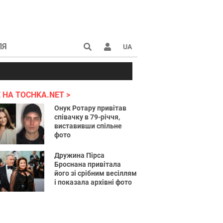
ЛЯ
UA
країні 2022
 НА TOCHKA.NET
Онук Ротару привітав
співачку в 79-річчя,
виставивши спільне
фото
Дружина Пірса
Броснана привітала
його зі срібним весіллям
і показала архівні фото