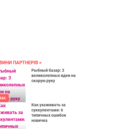
ВИНИ ПАРТНЕРІВ
Рыбный базар: 3
великолепных идеи на
скорую руку
MAK
Как ухаживать за
суккулентами: 6
типичных ошибок
новичка