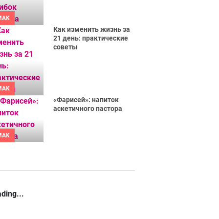
MAK
Как изменить жизнь за
21 день: практические
советы
MAK
«Фарисей»: напиток
аскетичного пастора
MAK
ding...