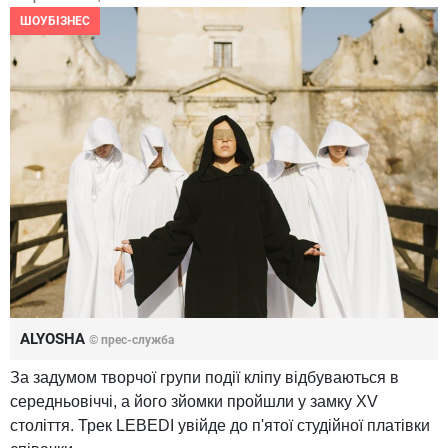
ШОУБІЗНЕС
ALYOSHA
© прес-служба
За задумом творчої групи події кліпу відбуваються в
середньовіччі, а його зйомки пройшли у замку XV
століття. Трек LEBEDI увійде до п'ятої студійної платівки