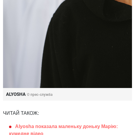
ALYOSHA
© прес-служба
ЧИТАЙ ТАКОЖ:
Alyosha показала маленьку доньку Марію:
кумедне відео