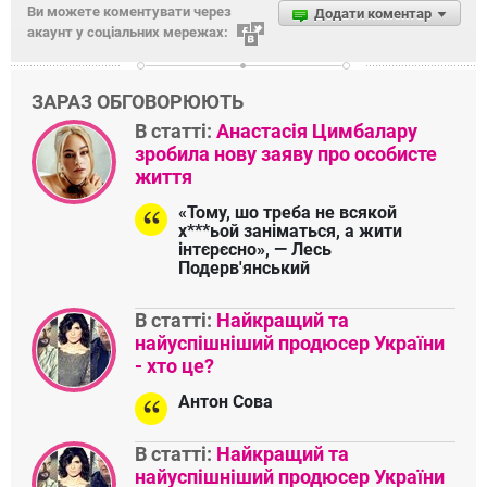
Ви можете коментувати через
Додати коментар
акаунт у соціальних мережах:
ЗАРАЗ ОБГОВОРЮЮТЬ
В статті:
Анастасія Цимбалару
зробила нову заяву про особисте
життя
«Тому, шо треба не всякой
х***ьой заніматься, а жити
інтєрєсно», — Лесь
Подерв'янський
В статті:
Найкращий та
найуспішніший продюсер України
- хто це?
Антон Сова
В статті:
Найкращий та
найуспішніший продюсер України