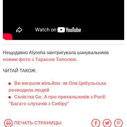
Нещодавно Alyosha заінтригувала шанувальників
новим фото з Тарасом Тополею
.
ЧИТАЙ ТАКОЖ:
Ви виграли мільйон: як Оля Цибульська
розводила людей
Солістка Go_A про прихильників з Росії:
"Багато слухачів з Сибіру"
ПЕЧАТЬ СТРАНИЦЫ