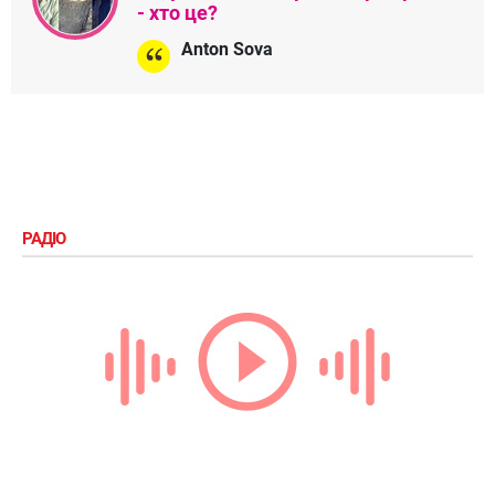
- хто це?
Anton Sova
РАДІО