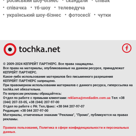
російський шоу-бізнес
скандали
співак
співачка
тб-шоу
телеведуча
український шоу-бізнес
фотосесії
чутки
© 2009-2024 КЕПРЕЙТ ПАРТНЕРС. Все права защищены.
Все права на материалы, опубликованные на данном ресурсе, принадлежат
КЕПРЕЙТ ПАРТНЕРС.
Какое-либо использование материалов без письменного разрешения
КЕПРЕЙТ ПАРТНЕРС запрещено.
При правомерном использовании материалов с данного ресурса, гиперссылка на
tochka.net обязательна.
По вопросам рекламы обращайтесь:
Отдел по работе с прямыми клиентами:
reklama@mediadim.com.ua
Тел: +38
(044) 207-33-05, +38 (044) 207-97-00
Отдел по работе с РА: Тел./факс: +38 044 207-97-07
Редакция: +38 044 207-97-00
Материалы, отмеченные знаками "Реклама", "Промо", публикуются на правах
рекламы.
Правила пользования
,
Политика в сфере конфиденциальности и персональных
данных.