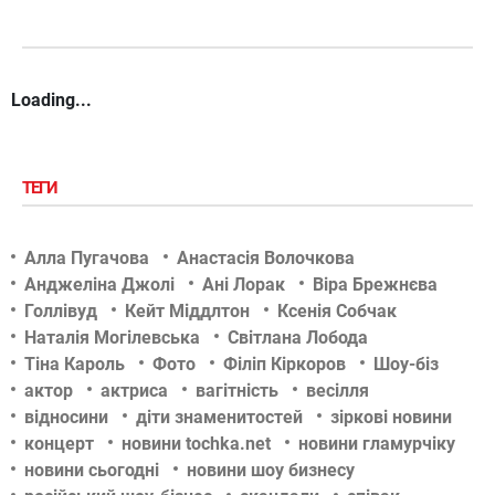
Loading...
ТЕГИ
Алла Пугачова
Анастасія Волочкова
Анджеліна Джолі
Ані Лорак
Віра Брежнєва
Голлівуд
Кейт Міддлтон
Ксенія Собчак
Наталія Могілевська
Світлана Лобода
Тіна Кароль
Фото
Філіп Кіркоров
Шоу-біз
актор
актриса
вагітність
весілля
відносини
діти знаменитостей
зіркові новини
концерт
новини tochka.net
новини гламурчіку
новини сьогодні
новини шоу бизнесу