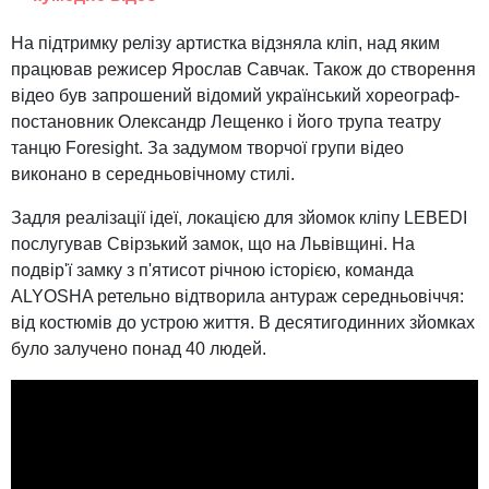
На підтримку релізу артистка відзняла кліп, над яким
працював режисер Ярослав Савчак. Також до створення
відео був запрошений відомий український хореограф-
постановник Олександр Лещенко і його трупа театру
танцю Foresight. За задумом творчої групи відео
виконано в середньовічному стилі.
Задля реалізації ідеї, локацією для зйомок кліпу LEBEDI
послугував Свірзький замок, що на Львівщині. На
подвір'ї замку з п'ятисот річною історією, команда
ALYOSHA ретельно відтворила антураж середньовіччя:
від костюмів до устрою життя. В десятигодинних зйомках
було залучено понад 40 людей.