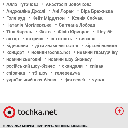
Алла Пугачова
Анастасія Волочкова
Анджеліна Джолі
Ані Лорак
Віра Брежнєва
Голлівуд
Кейт Міддлтон
Ксенія Собчак
Наталія Могілевська
Світлана Лобода
Тіна Кароль
Фото
Філіп Кіркоров
Шоу-біз
актор
актриса
вагітність
весілля
відносини
діти знаменитостей
зіркові новини
концерт
новини tochka.net
новини гламурчіку
новини сьогодні
новини шоу бизнесу
російський шоу-бізнес
скандали
співак
співачка
тб-шоу
телеведуча
український шоу-бізнес
фотосесії
чутки
© 2009-2023 КЕПРЕЙТ ПАРТНЕРС. Все права защищены.