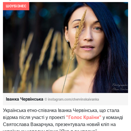
ШОУБІЗНЕС
Іванка Червінська
© instagram.com/chervinskaivanka
Українська етно-співачка Іванка Червінська, що стала
відома після участі у проекті
"Голос Країни"
у команді
Святослава Вакарчука, презентувала новий кліп на