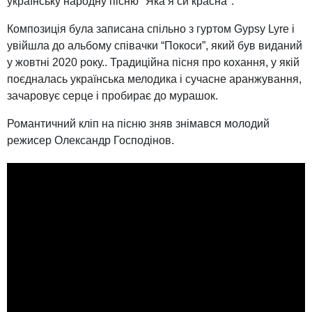
українську народну пісню "Яка я си красна".
Композиція була записана спільно з гуртом Gypsy Lyre і
увійшла до альбому співачки “Покоси”, який був виданий
у жовтні 2020 року.. Традиційна пісня про кохання, у якій
поєдналась українська мелодика і сучасне аранжування,
зачаровує серце і пробирає до мурашок.
Романтичний кліп на пісню зняв знімався молодий
режисер Олександр Господінов.