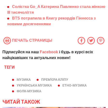
Солістка Go_A Катерина Павленко стала жінкою
III тисячоліття
BTS потрапила в Книгу рекордів Гіннесса з
новими досягненнями
ПЕЧАТЬ СТРАНИЦЫ
Підписуйся на наш
Facebook
і будь в курсі всіх
найцікавіших та актуальних новин!
ТЕГИ
МУЗИКА
ПРЕМ'ЄРА КЛІПУ
УКРАЇНСЬКА МУЗИКА
ЕТНО-МУЗИКА
ФОЛК-МУЗИКА
ЧИТАЙ ТАКОЖ