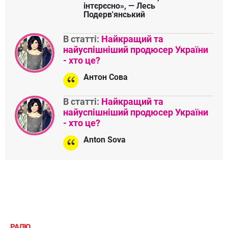
інтєрєсно», — Лесь
Подерв'янський
В статті:
Найкращий та
найуспішніший продюсер України
- хто це?
Антон Сова
В статті:
Найкращий та
найуспішніший продюсер України
- хто це?
Anton Sova
РАДІО