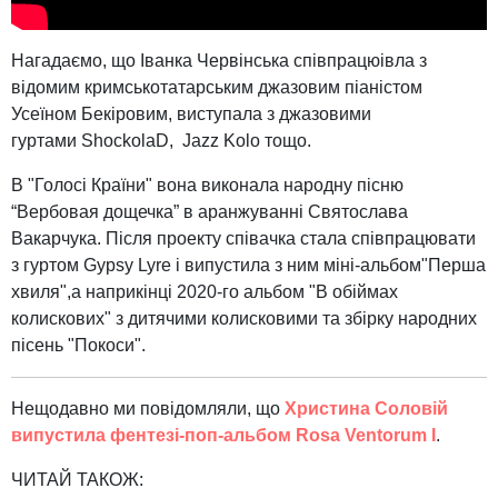
Нагадаємо, що Іванка Червінська співпрацюівла з
відомим кримськотатарським джазовим піаністом
Усеїном Бекіровим, виступала з джазовими
гуртами ShockolaD, Jazz Kolo тощо.
В "Голосі Країни" вона виконала народну пісню
“Вербовая дощечка” в аранжуванні Святослава
Вакарчука. Після проекту співачка стала співпрацювати
з гуртом Gypsy Lyre і випустила з ним міні-альбом"Перша
хвиля",а наприкінці 2020-го альбом "В обіймах
колискових" з дитячими колисковими та збірку народних
пісень "Покоси".
Нещодавно ми повідомляли, що
Христина Соловій
випустила фентезі-поп-альбом Rosa Ventorum I
.
ЧИТАЙ ТАКОЖ: