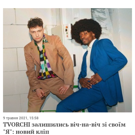
9 травня 2021, 15:58
TVORCHI залишились віч-на-віч зі своїм
"Я": новий кліп