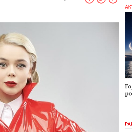
АК
Го
ро
РА