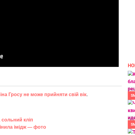
НО
іна Гросу не може прийняти свій вік
.
S
а сольний кліп
S
інила імідж — фото