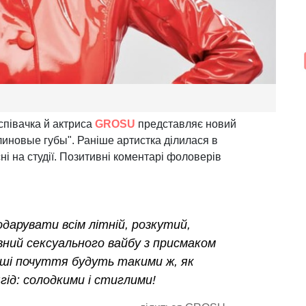
співачка й актриса
GROSU
представляє новий
иновые губы". Раніше артистка ділилася в
ні на студії. Позитивні коментарі фоловерів
одарувати всім літній, розкутий,
вний сексуального вайбу з присмаком
ваші почуття будуть такими ж, як
гід: солодкими і стиглими!