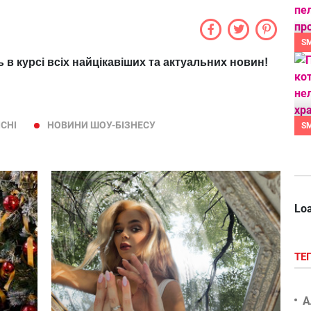
S
ь в курсі всіх найцікавіших та актуальних новин!
ІСНІ
НОВИНИ ШОУ-БІЗНЕСУ
S
Loa
ТЕ
А