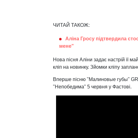
ЧИТАЙ ТАКОЖ:
Аліна Гросу підтвердила сто
мене"
Нова пісня Аліни задає настрій її м
кліп на новинку. Зйомки кліпу запла
Вперше пісню "Малиновые губы" GRO
"Непобедима" 5 червня у Фастові.