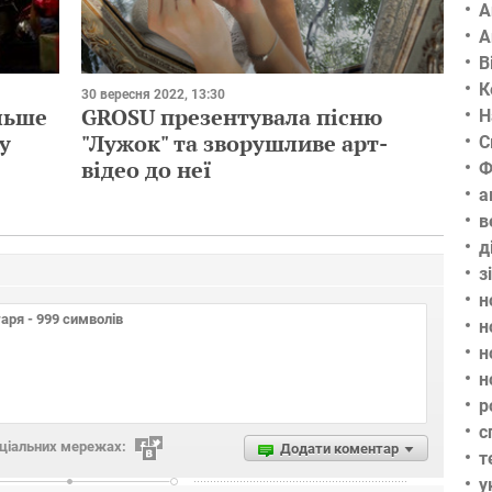
А
А
В
К
30 вересня 2022, 13:30
льше
GROSU презентувала пісню
Н
у
"Лужок" та зворушливе арт-
С
відео до неї
Ф
а
в
д
з
н
н
н
н
р
с
оціальних мережах:
Додати коментар
т
у