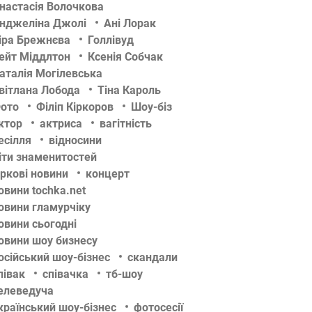
настасія Волочкова
нджеліна Джолі
Ані Лорак
іра Брежнєва
Голлівуд
ейт Міддлтон
Ксенія Собчак
аталія Могілевська
вітлана Лобода
Тіна Кароль
ото
Філіп Кіркоров
Шоу-біз
ктор
актриса
вагітність
есілля
відносини
іти знаменитостей
іркові новини
концерт
овини tochka.net
овини гламурчіку
овини сьогодні
овини шоу бизнесу
осійський шоу-бізнес
скандали
півак
співачка
тб-шоу
елеведуча
країнський шоу-бізнес
фотосесії