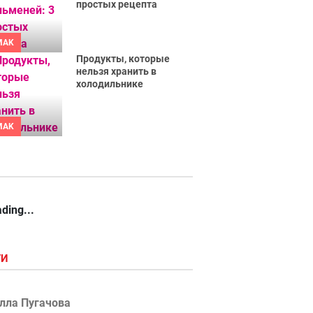
простых рецепта
MAK
Продукты, которые
нельзя хранить в
холодильнике
MAK
ding...
ГИ
лла Пугачова