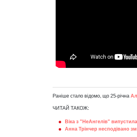
Раніше стало відомо, що 25-річна
Ал
ЧИТАЙ ТАКОЖ:
Віка з "НеАнгелів" випустил
Анна Трінчер несподівано зм