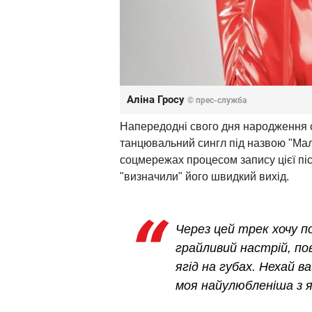
Аліна Гросу
© прес-служба
Напередодні свого дня народження 
танцювальний сингл під назвою "Мал
соцмережах процесом запису цієї піс
"визначили" його швидкий вихід.
Через цей трек хочу п
грайливий настрій, по
ягід на губах. Нехай 
моя найулюбленіша з я