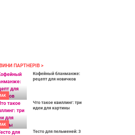
ВИНИ ПАРТНЕРІВ
Кофейный бланманже:
рецепт для новичков
MAK
Что такое квиллинг: три
идеи для картины
MAK
Тесто для пельменей: 3