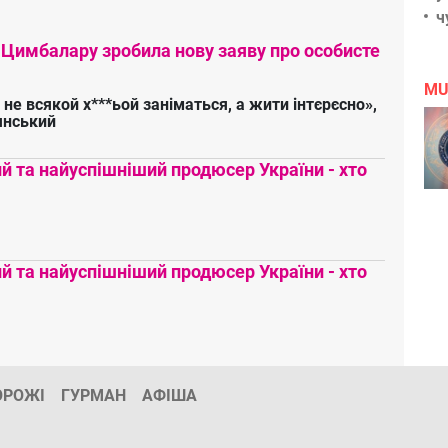
ч
 Цимбалару зробила нову заяву про особисте
MU
 не всякой х***ьой заніматься, а жити інтєрєсно»,
янський
 та найуспішніший продюсер України - хто
 та найуспішніший продюсер України - хто
ОРОЖІ
ГУРМАН
АФІША