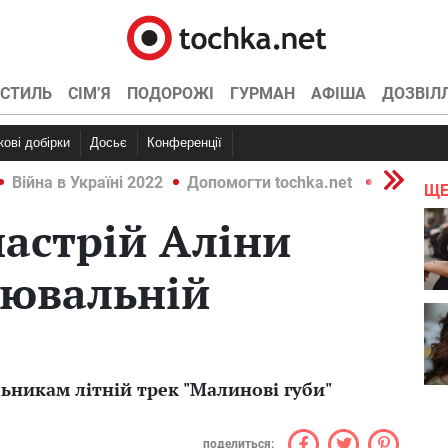
СТИЛЬ
СІМ’Я
ПОДОРОЖІ
ГУРМАН
АФІША
ДОЗВІЛ
ркові добірки
Досьє
Конференції
Війна в Україні 2022
Допомогти tochka.net
Війна в У
ЩЕ
астрій Аліни
цювальній
ьникам літній трек "Малинові губи"
поделиться: