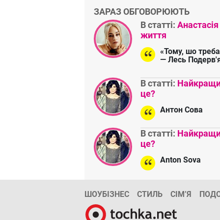
ЗАРАЗ ОБГОВОРЮЮТЬ
В статті:
Анастасія
життя
«Тому, шо треба
— Лесь Подерв'
В статті:
Найкращий
це?
Антон Сова
В статті:
Найкращий
це?
Anton Sova
ШОУБІЗНЕС
СТИЛЬ
СІМ’Я
ПОД