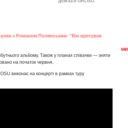
ділиться GROSU.
сунки з Романом Полянським: "Він врятував
МИ
айбутнього альбому. Також у планах співачки — зняти
новано на початок червня.
SU виконає на концерті в рамках туру