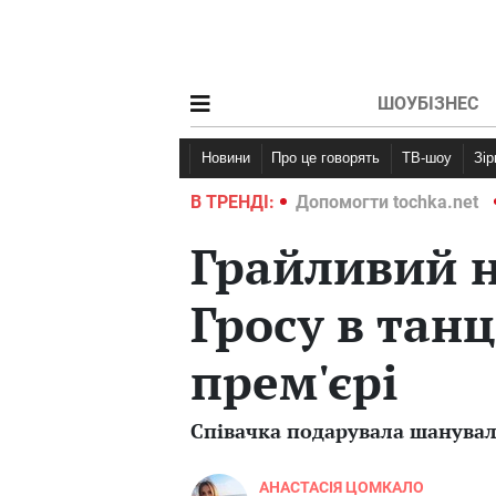
ШОУБІЗНЕС
Новини
Про це говорять
ТВ-шоу
Зі
ochka.net
Війна в Україні 2022
В ТРЕНДІ:
Допомогти tochka.net
Грайливий н
Гросу в тан
прем'єрі
Співачка подарувала шанувал
АНАСТАСІЯ ЦОМКАЛО