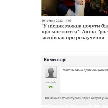
10 грудня 2022, 11:00
"У піснях можна почути бі
про моє життя": Аліна Грос
заспівала про розлучення
Коментарі
символів
999
Ви можете коментувати через акаунт у с