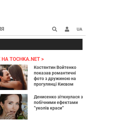
ЛЯ
UA
країні 2022
 НА TOCHKA.NET
Костянтин Войтенко
показав романтичні
фото з дружиною на
прогулянці Києвом
Денисенко зіткнулася з
побічними ефектами
”уколів краси”