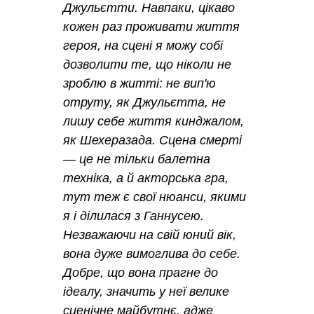
Джульєтти. Навпаки, цікаво
кожен раз проживати життя
героя, на сцені я можу собі
дозволити те, що ніколи не
зроблю в житті: не вип'ю
отруту, як Джульєтта, не
лишу себе життя кинджалом,
як Шехеразада. Сцена смерті
— це не тільки балетна
техніка, а й акторська гра,
тут теж є свої нюанси, якими
я і ділилася з Ганнусею.
Незважаючи на свій юний вік,
вона дуже вимоглива до себе.
Добре, що вона прагне до
ідеалу, значить у неї велике
сценічне майбутнє, адже