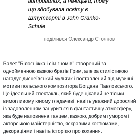
витривалих, а німецька, тому
що здобувала освіту в
Штутгарті в John Cranko-
Schule
поділився Олександр Стоянов
Балет "Білосніжка і сім гномів" створений за
однойменною казкою братів Грим, але за стилістикою
нагадує диснеївський мультик і поставлений під музичні
мотиви польського композитора Богдана Павловського.
Це ідеальний спектакль, який буде цікавий не тільки
вимогливому юному глядачеві, навіть уважний дорослий
із задоволенням зануриться в фантастичну атмосферу,
яка буде наповнена танцем, казкою, добрим гумором і
акторською майстерністю, яскравими костюмами,
декораціями і навіть історією про кохання.