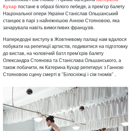
Кухар
постане в образі білого лебедя, а прем'єр балету
Національної опери України Станіслав Ольшанський
станцює в парі з найніжнішою Анною Стояновою, яка
зачарувала навіть вимогливих французів.
Напередодні виступу в Жовтневому палаці нам вдалося
побувати на репетиції артистів, подивитися на підготовку
до вистав, на чоловічий батл прем'єрів балету
Олександра Стоянова та Станіслава Ольшанського, а
також побачити, як Катерина Кухар репетирує з Ганною
Стояновою сцену смерті в "Білосніжці і сім гномів" .