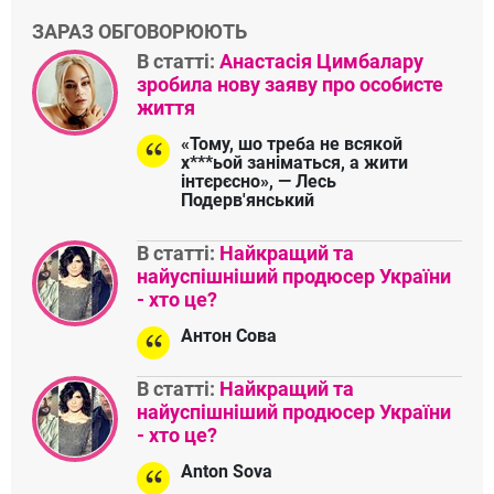
першої дитини
Коментарі
символів
999
Ви можете коментувати через
Додати коментар
акаунт у соціальних мережах:
ЗАРАЗ ОБГОВОРЮЮТЬ
В статті:
Анастасія Цимбалару
зробила нову заяву про особисте
життя