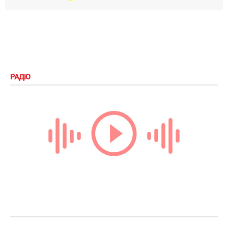
«Тому, шо треба не всякой
х***ьой заніматься, а жити
інтєрєсно», — Лесь
Подерв'янський
В статті:
Найкращий та
найуспішніший продюсер України
- хто це?
Антон Сова
В статті:
Найкращий та
найуспішніший продюсер України
- хто це?
Anton Sova