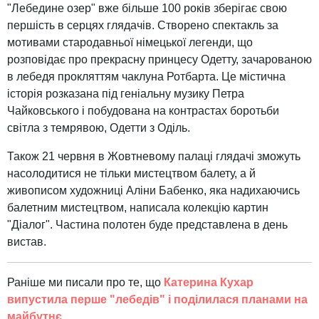
"Лебедине озер" вже більше 100 років зберігає свою
першість в серцях глядачів. Створено спектакль за
мотивами стародавньої німецької легенди, що
розповідає про прекрасну принцесу Одетту, зачарованою
в лебедя прокляттям чаклуна Ротбарта. Це містична
історія розказана під геніальну музику Петра
Чайковського і побудована на контрастах боротьби
світла з темрявою, Одетти з Оділь.
Також 21 червня в Жовтневому палаці глядачі зможуть
насолодитися не тільки мистецтвом балету, а й
живописом художниці Аліни Бабенко, яка надихаючись
балетним мистецтвом, написала колекцію картин
"Діалог". Частина полотен буде представлена ​​в день
вистав.
Раніше ми писали про те, що
Катерина Кухар
випустила перше "лебедів" і поділилася планами на
майбутнє
.