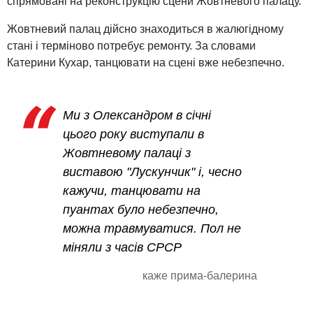
спрямовані на реконструкцію сцени Жовтневого палацу.
Жовтневий палац дійсно знаходиться в жалюгідному
стані і терміново потребує ремонту. За словами
Катерини Кухар, танцювати на сцені вже небезпечно.
Ми з Олександром в січні
цього року виступали в
Жовтневому палаці з
виставою "Лускунчик" і, чесно
кажучи, танцювати на
пуантах було небезпечно,
можна травмуватися. Пол не
міняли з часів СРСР
каже прима-балерина