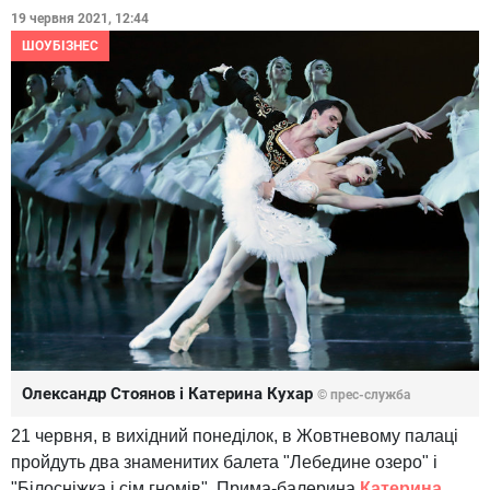
19 червня 2021, 12:44
ШОУБІЗНЕС
Олександр Стоянов і Катерина Кухар
© прес-служба
21 червня, в вихідний понеділок, в Жовтневому палаці
пройдуть два знаменитих балета "Лебедине озеро" і
"Білосніжка і сім гномів". Прима-балерина
Катерина