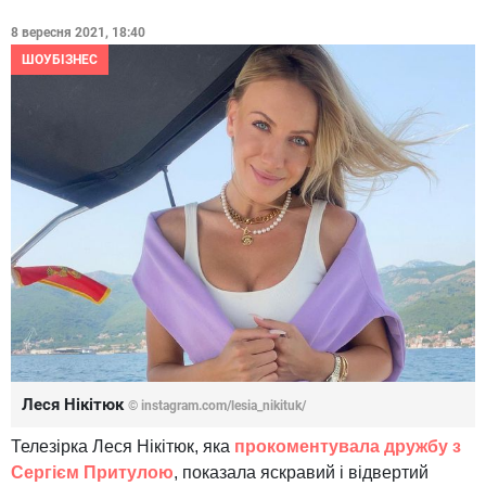
8 вересня 2021, 18:40
ШОУБІЗНЕС
Леся Нікітюк
© instagram.com/lesia_nikituk/
Телезірка Леся Нікітюк, яка
прокоментувала дружбу з
Сергієм Притулою
, показала яскравий і відвертий