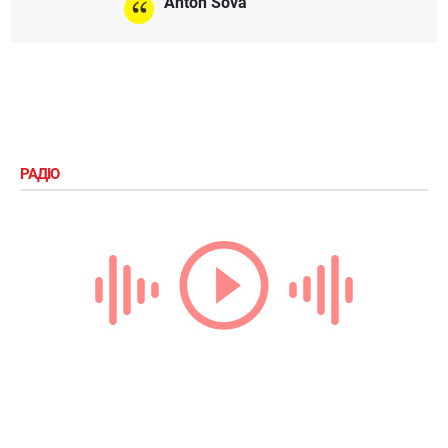
Anton Sova
РАДІО