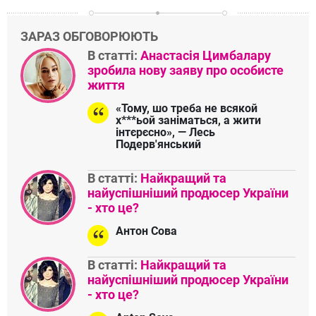
ЗАРАЗ ОБГОВОРЮЮТЬ
В статті:
Анастасія Цимбалару
зробила нову заяву про особисте
життя
«Тому, шо треба не всякой
х***ьой заніматься, а жити
інтєрєсно», — Лесь
Подерв'янський
В статті:
Найкращий та
найуспішніший продюсер України
- хто це?
Антон Сова
В статті:
Найкращий та
найуспішніший продюсер України
- хто це?