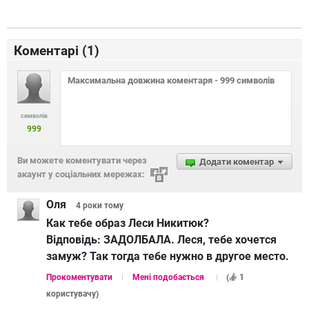
Коментарі (
1
)
символів
999
Ви можете коментувати через
Додати коментар
акаунт у соціальних мережах:
Оля
4 роки
тому
Как тебе образ Леси Никитюк?
Відповідь:
ЗАДОЛБАЛА. Леся, тебе хочется
замуж? Так тогда тебе нужно в другое место.
Прокоментувати
Мені подобається
(
1
користувачу
)