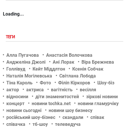
Loading...
ТЕГИ
Алла Пугачова
Анастасія Волочкова
Анджеліна Джолі
Ані Лорак
Віра Брежнєва
Голлівуд
Кейт Міддлтон
Ксенія Собчак
Наталія Могілевська
Світлана Лобода
Тіна Кароль
Фото
Філіп Кіркоров
Шоу-біз
актор
актриса
вагітність
весілля
відносини
діти знаменитостей
зіркові новини
концерт
новини tochka.net
новини гламурчіку
новини сьогодні
новини шоу бизнесу
російський шоу-бізнес
скандали
співак
співачка
тб-шоу
телеведуча