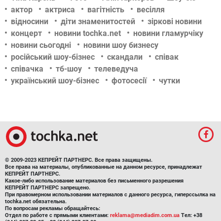
актор
актриса
вагітність
весілля
відносини
діти знаменитостей
зіркові новини
концерт
новини tochka.net
новини гламурчіку
новини сьогодні
новини шоу бизнесу
російський шоу-бізнес
скандали
співак
співачка
тб-шоу
телеведуча
український шоу-бізнес
фотосесії
чутки
© 2009-2023 КЕПРЕЙТ ПАРТНЕРС. Все права защищены.
Все права на материалы, опубликованные на данном ресурсе, принадлежат
КЕПРЕЙТ ПАРТНЕРС.
Какое-либо использование материалов без письменного разрешения
КЕПРЕЙТ ПАРТНЕРС запрещено.
При правомерном использовании материалов с данного ресурса, гиперссылка на
tochka.net обязательна.
По вопросам рекламы обращайтесь:
Отдел по работе с прямыми клиентами:
reklama@mediadim.com.ua
Тел: +38