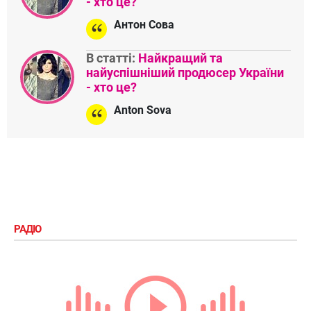
- хто це?
Антон Сова
В статті:
Найкращий та
найуспішніший продюсер України
- хто це?
Anton Sova
РАДІО