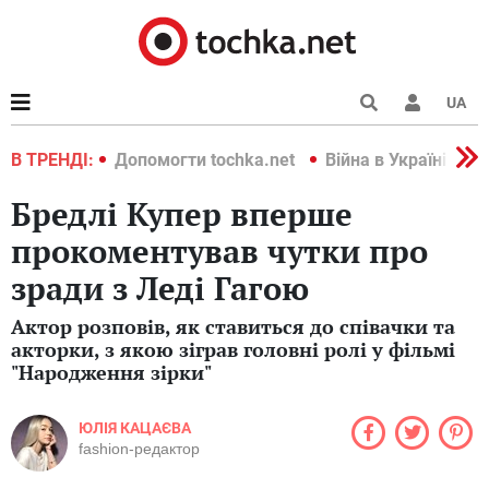
UA
країні 2022
В ТРЕНДІ:
Допомогти tochka.net
Війна в Україні 202
Бредлі Купер вперше
прокоментував чутки про
зради з Леді Гагою
Актор розповів, як ставиться до співачки та
акторки, з якою зіграв головні ролі у фільмі
"Народження зірки"
ЮЛІЯ КАЦАЄВА
fashion-редактор