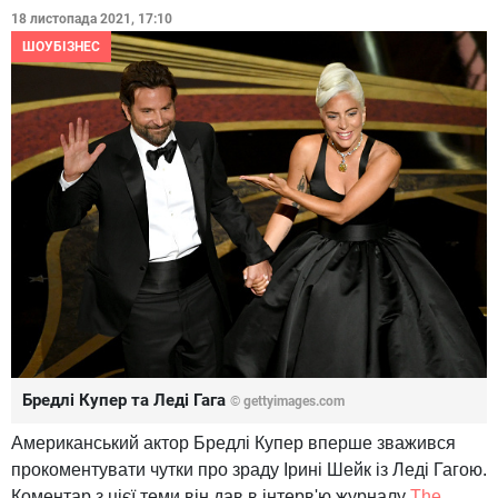
18 листопада 2021, 17:10
ШОУБІЗНЕС
Бредлі Купер та Леді Гага
© gettyimages.com
Американський актор Бредлі Купер вперше зважився
прокоментувати чутки про зраду Ірині Шейк із Леді Гагою.
Коментар з цієї теми він дав в інтерв'ю журналу
The