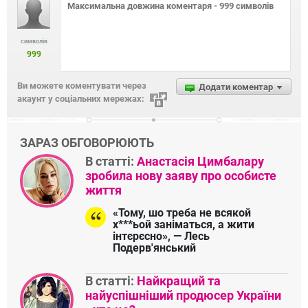
символів
999
Ви можете коментувати через
Додати коментар
акаунт у соціальних мережах:
ЗАРАЗ ОБГОВОРЮЮТЬ
В статті:
Анастасія Цимбалару
зробила нову заяву про особисте
життя
«Тому, шо треба не всякой
х***ьой заніматься, а жити
інтєрєсно», — Лесь
Подерв'янський
В статті:
Найкращий та
найуспішніший продюсер України