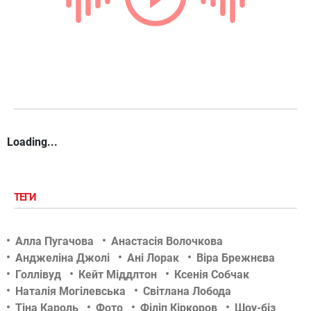
Loading...
ТЕГИ
Алла Пугачова
Анастасія Волочкова
Анджеліна Джолі
Ані Лорак
Віра Брежнєва
Голлівуд
Кейт Міддлтон
Ксенія Собчак
Наталія Могілевська
Світлана Лобода
Тіна Кароль
Фото
Філіп Кіркоров
Шоу-біз