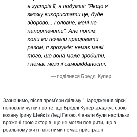
я зустрів її, я подумав: "Якщо я
зможу використати це, буде
здорово... Головне, мені не
напортачити". Але потім,
коли ми почали працювати
разом, я зрозумів: немає межі
того, що вона може зробити,
і немає межі її самовідданості,
— поділився Бредлі Купер.
Зазначимо, після прем'єри фільму "Народження зірки"
поповзли чутки про те, що Бредлі Купер зраджує свою
кохану Ірину Шейк із Леді Гагою. Фанати були настільки
вражені грою акторів, що не могли повірити, що в
реальному житті між ними немає пристрасті.