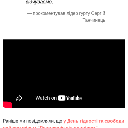
відчуваємо,
— прокоментував лідер гурту Сергій
Танчинець
Раніше ми повідомляли, що
у День гідності та свободи
вийшов фільм "Революція під прицілом"
.