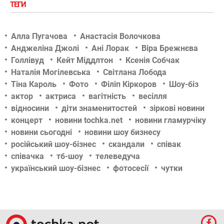
ТЕГИ
Алла Пугачова
Анастасія Волочкова
Анджеліна Джолі
Ані Лорак
Віра Брежнєва
Голлівуд
Кейт Міддлтон
Ксенія Собчак
Наталія Могілевська
Світлана Лобода
Тіна Кароль
Фото
Філіп Кіркоров
Шоу-біз
актор
актриса
вагітність
весілля
відносини
діти знаменитостей
зіркові новини
концерт
новини tochka.net
новини гламурчіку
новини сьогодні
новини шоу бизнесу
російський шоу-бізнес
скандали
співак
співачка
тб-шоу
телеведуча
український шоу-бізнес
фотосесії
чутки