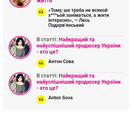
життя
«Тому, шо треба не всякой
х***ьой заніматься, а жити
інтєрєсно», — Лесь
Подерв'янський
В статті:
Найкращий та
найуспішніший продюсер України
- хто це?
Антон Сова
В статті:
Найкращий та
найуспішніший продюсер України
- хто це?
Anton Sova