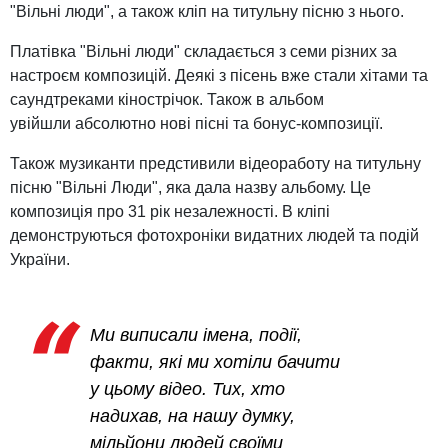
"Вільні люди", а також кліп на титульну пісню з нього.
Платівка "Вільні люди" складається з семи різних за
настроєм композицій. Деякі з пісень вже стали хітами та
саундтреками кінострічок. Також в альбом
увійшли абсолютно нові пісні та бонус-композиції.
Також музиканти предстивили відеоработу на титульну
пісню "Вільні Люди", яка дала назву альбому. Це
композиція про 31 рік незалежності. В кліпі
демонструються фотохроніки видатних людей та подій
України.
Ми виписали імена, події,
факти, які ми хотіли бачити
у цьому відео. Тих, хто
надихав, на нашу думку,
мільйони людей своїми