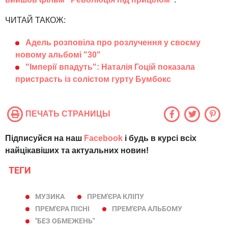
ЧИТАЙ ТАКОЖ:
Адель розповіла про розлучення у своєму
новому альбомі "30"
"Імперії впадуть": Наталія Гоцій показала
пристрасть із солістом гурту Бумбокс
ПЕЧАТЬ СТРАНИЦЫ
Підписуйся на наш
Facebook
і будь в курсі всіх
найцікавіших та актуальних новин!
ТЕГИ
МУЗИКА
ПРЕМ'ЄРА КЛІПУ
ПРЕМ'ЄРА ПІСНІ
ПРЕМ'ЄРА АЛЬБОМУ
"БЕЗ ОБМЕЖЕНЬ"