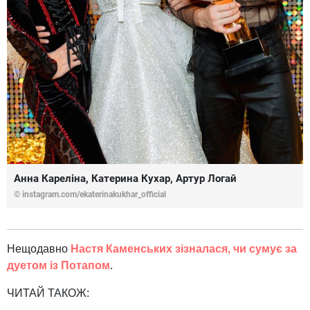
Анна Кареліна, Катерина Кухар, Артур Логай
© instagram.com/ekaterinakukhar_official
Нещодавно
Настя Каменських зізналася, чи сумує за
дуетом із Потапом
.
ЧИТАЙ ТАКОЖ: