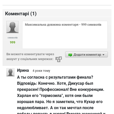
Коментарі (
1
)
символів
999
Ви можете коментувати через
Додати коментар
акаунт у соціальних мережах:
Ирина
4 роки
тому
А ты согласна с результатами финала?
Відповідь:
Конечно. Хотя, Дикусар был
прекрасен! Профессионал! Вне конкуренции.
Харлан его "тормозила", хотя они были
хорошая пара. Но я заметила, что Кухар его
недолюбливает. А он так мечтал после
победы попасть в жюри! Вместо жеманной и