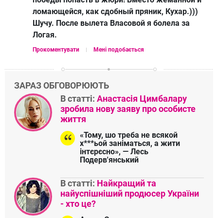
ломающейся, как сдобный пряник, Кухар.)))
Шучу. После вылета Власовой я болела за
Логая.
Прокоментувати
Мені подобається
ЗАРАЗ ОБГОВОРЮЮТЬ
В статті:
Анастасія Цимбалару
зробила нову заяву про особисте
життя
«Тому, шо треба не всякой
х***ьой заніматься, а жити
інтєрєсно», — Лесь
Подерв'янський
В статті:
Найкращий та
найуспішніший продюсер України
- хто це?