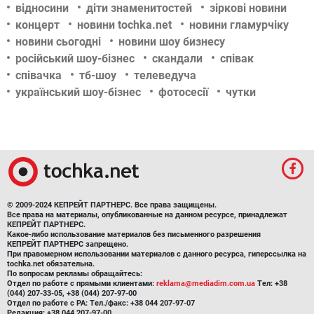
відносини
діти знаменитостей
зіркові новини
концерт
новини tochka.net
новини гламурчіку
новини сьогодні
новини шоу бизнесу
російський шоу-бізнес
скандали
співак
співачка
тб-шоу
телеведуча
український шоу-бізнес
фотосесії
чутки
© 2009-2024 КЕПРЕЙТ ПАРТНЕРС. Все права защищены.
Все права на материалы, опубликованные на данном ресурсе, принадлежат
КЕПРЕЙТ ПАРТНЕРС.
Какое-либо использование материалов без письменного разрешения
КЕПРЕЙТ ПАРТНЕРС запрещено.
При правомерном использовании материалов с данного ресурса, гиперссылка на
tochka.net обязательна.
По вопросам рекламы обращайтесь:
Отдел по работе с прямыми клиентами:
reklama@mediadim.com.ua
Тел: +38
(044) 207-33-05, +38 (044) 207-97-00
Отдел по работе с РА: Тел./факс: +38 044 207-97-07
Редакция: +38 044 207-97-00