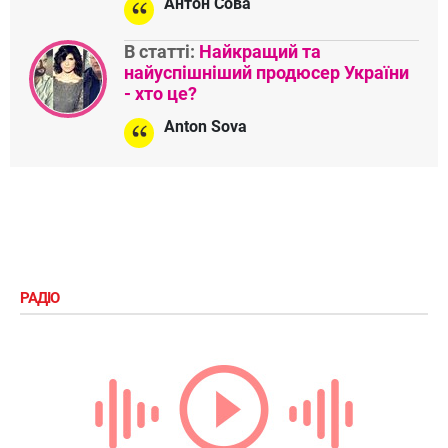
Антон Сова
В статті:
Найкращий та
найуспішніший продюсер України
- хто це?
Anton Sova
РАДІО