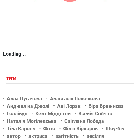
Loading...
ТЕГИ
Алла Пугачова
Анастасія Волочкова
Анджеліна Джолі
Ані Лорак
Віра Брежнєва
Голлівуд
Кейт Міддлтон
Ксенія Собчак
Наталія Могілевська
Світлана Лобода
Тіна Кароль
Фото
Філіп Кіркоров
Шоу-біз
актор
актриса
вагітність
весілля