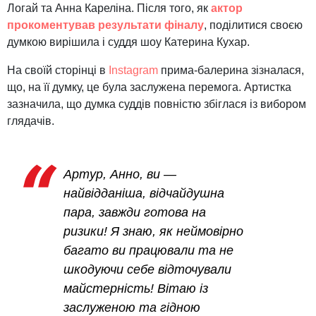
Логай та Анна Кареліна. Після того, як
актор
прокоментував результати фіналу
, поділитися своєю
думкою вирішила і суддя шоу Катерина Кухар.
На своїй сторінці в
Instagram
прима-балерина зізналася,
що, на її думку, це була заслужена перемога. Артистка
зазначила, що думка суддів повністю збіглася із вибором
глядачів.
Артур, Анно, ви —
найвідданіша, відчайдушна
пара, завжди готова на
ризики! Я знаю, як неймовірно
багато ви працювали та не
шкодуючи себе відточували
майстерність! Вітаю із
заслуженою та гідною