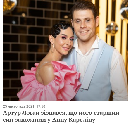
25 листопада 2021, 17:50
Артур Логай зізнався, що його старший
син закоханий у Анну Кареліну