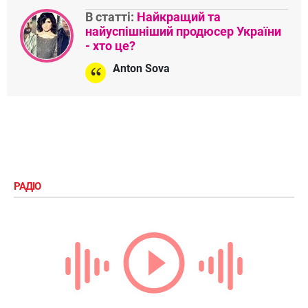
В статті:
Найкращий та
найуспішніший продюсер України
- хто це?
Anton Sova
РАДІО