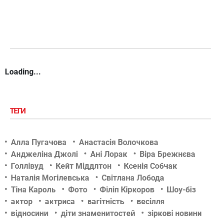
Loading...
ТЕГИ
Алла Пугачова
Анастасія Волочкова
Анджеліна Джолі
Ані Лорак
Віра Брежнєва
Голлівуд
Кейт Міддлтон
Ксенія Собчак
Наталія Могілевська
Світлана Лобода
Тіна Кароль
Фото
Філіп Кіркоров
Шоу-біз
актор
актриса
вагітність
весілля
відносини
діти знаменитостей
зіркові новини