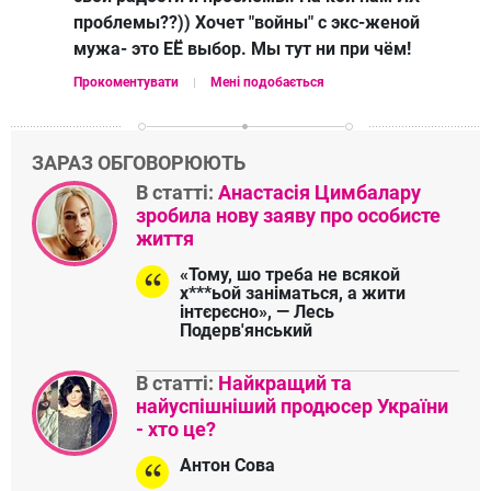
проблемы??)) Хочет "войны" с экс-женой
мужа- это ЕЁ выбор. Мы тут ни при чём!
Прокоментувати
Мені подобається
ЗАРАЗ ОБГОВОРЮЮТЬ
В статті:
Анастасія Цимбалару
зробила нову заяву про особисте
життя
«Тому, шо треба не всякой
х***ьой заніматься, а жити
інтєрєсно», — Лесь
Подерв'янський
В статті:
Найкращий та
найуспішніший продюсер України
- хто це?
Антон Сова