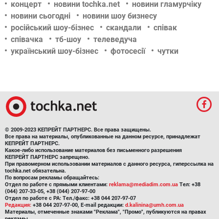
концерт
новини tochka.net
новини гламурчіку
новини сьогодні
новини шоу бизнесу
російський шоу-бізнес
скандали
співак
співачка
тб-шоу
телеведуча
український шоу-бізнес
фотосесії
чутки
© 2009-2023 КЕПРЕЙТ ПАРТНЕРС. Все права защищены.
Все права на материалы, опубликованные на данном ресурсе, принадлежат
КЕПРЕЙТ ПАРТНЕРС.
Какое-либо использование материалов без письменного разрешения
КЕПРЕЙТ ПАРТНЕРС запрещено.
При правомерном использовании материалов с данного ресурса, гиперссылка на
tochka.net обязательна.
По вопросам рекламы обращайтесь:
Отдел по работе с прямыми клиентами:
reklama@mediadim.com.ua
Тел: +38
(044) 207-33-05, +38 (044) 207-97-00
Отдел по работе с РА: Тел./факс: +38 044 207-97-07
Редакция:
+38 044 207-97-00, E-mail редакции:
d.kalinina@umh.com.ua
Материалы, отмеченные знаками "Реклама", "Промо", публикуются на правах
рекламы.