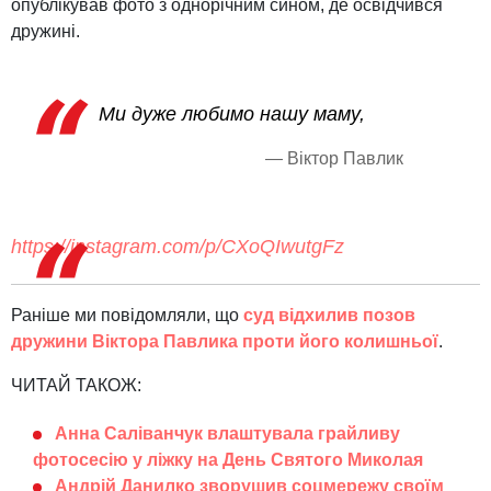
опублікував фото з однорічним сином, де освідчився
дружині.
Ми дуже любимо нашу маму,
— Віктор Павлик
https://instagram.com/p/CXoQIwutgFz
Раніше ми повідомляли, що
суд відхилив позов
дружини Віктора Павлика проти його колишньої
.
ЧИТАЙ ТАКОЖ:
Анна Саліванчук влаштувала грайливу
фотосесію у ліжку на День Святого Миколая
Андрій Данилко зворушив соцмережу своїм