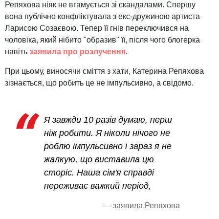
Репяхова ніяк не вгамується зі скандалами. Спершу
вона публічно конфліктувала з екс-дружиною артиста
Ларисою Созаєвою. Тепер її гнів переключився на
чоловіка, який нібито "образив" її, після чого блогерка
навіть
заявила про розлучення
.
При цьому, виносячи сміття з хати, Катерина Репяхова
зізнається, що робить це не імпульсивно, а свідомо.
Я завжди 10 разів думаю, перш
ніж робити. Я ніколи нічого не
роблю імпульсивно і зараз я не
жалкую, що виставила цю
сторіс. Наша сім'я справді
переживає важкий період,
— заявила Репяхова