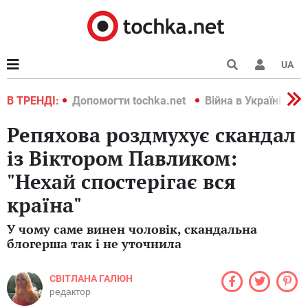
UA
країні 2022
В ТРЕНДІ:
Допомогти tochka.net
Війна в Україні 202
Репяхова роздмухує скандал
із Віктором Павликом:
"Нехай спостерігає вся
країна"
У чому саме винен чоловік, скандальна
блогерша так і не уточнила
СВІТЛАНА ГАЛЮН
редактор