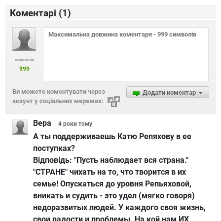
Коментарі (
1
)
символів
999
Ви можете коментувати через
Додати коментар
акаунт у соціальних мережах:
Вера
4 роки
тому
А ты поддерживаешь Катю Репяхову в ее
поступках?
Відповідь:
"Пусть наблюдает вся страна."
"СТРАНЕ" чихать на то, что творится в их
семье! Опускаться до уровня Репьяховой,
вникать и судить - это удел (мягко говоря)
недоразвитых людей. У каждого своя жизнь,
свои радости и проблемы. На кой нам ИХ