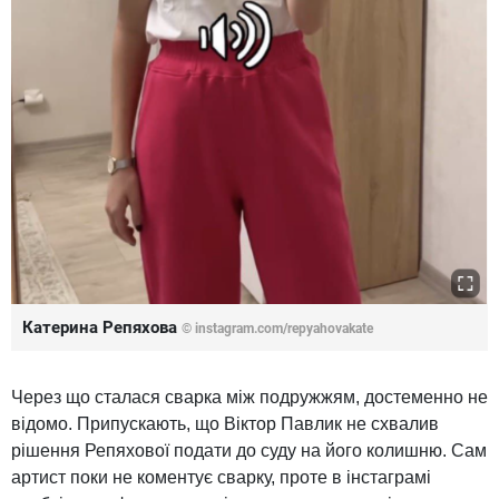
Катерина Репяхова
© instagram.com/repyahovakate
Через що сталася сварка між подружжям, достеменно не
відомо. Припускають, що Віктор Павлик не схвалив
рішення Репяхової подати до суду на його колишню. Сам
артист поки не коментує сварку, проте в інстаграмі