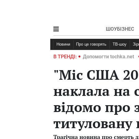
ШОУБІЗНЕС
Новини
Про це говорять
ТВ-шоу
Зі
ochka.net
Війна в Україні 2022
В ТРЕНДІ:
Допомогти tochka.net
"Міс США 201
наклала на 
відомо про 
титуловану
Трагічна новина про смерть 