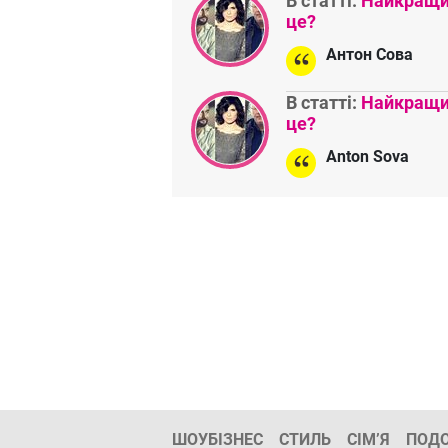
В статті:
Найкращий
це?
Антон Сова
В статті:
Найкращий
це?
Anton Sova
ШОУБІЗНЕС
СТИЛЬ
СІМ’Я
ПОД