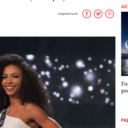
АК
поделиться:
Го
ро
РА