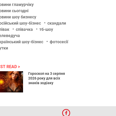
овини гламурчіку
овини сьогодні
овини шоу бизнесу
осійський шоу-бізнес
скандали
півак
співачка
тб-шоу
елеведуча
країнський шоу-бізнес
фотосесії
утки
ST READ
Гороскоп на 3 серпня
2026 року для всіх
знаків зодіаку