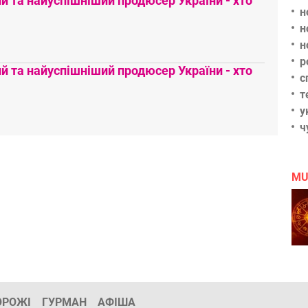
 та найуспішніший продюсер України - хто
н
н
н
р
 та найуспішніший продюсер України - хто
с
т
у
ч
MU
ОРОЖІ
ГУРМАН
АФІША