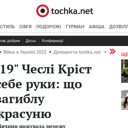
СТИЛЬ
СІМ’Я
ПОДОРОЖІ
ГУРМАН
АФІША
ДОЗВІЛ
ркові добірки
Досьє
Конференції
Війна в Україні 2022
Допомогти tochka.net
Війна в У
ЩЕ
9" Чеслі Кріст
себе руки: що
загиблу
 красуню
дівчини шокувала мережу