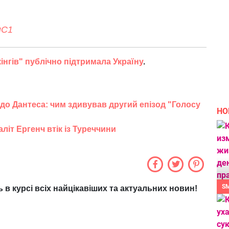
uC1
кінгів" публічно підтримала Україну
.
 до Дантеса: чим здивував другий епізод "Голосу
НО
літ Ергенч втік із Туреччини
S
ь в курсі всіх найцікавіших та актуальних новин!