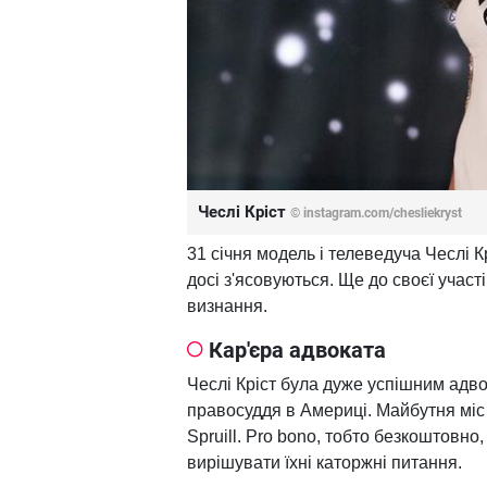
Чеслі Кріст
© instagram.com/chesliekryst
31 січня модель і телеведуча Чеслі К
досі з'ясовуються. Ще до своєї участ
визнання.
Кар'єра адвоката
Чеслі Кріст була дуже успішним ад
правосуддя в Америці. Майбутня мі
Spruill. Pro bono, тобто безкоштовн
вирішувати їхні каторжні питання.