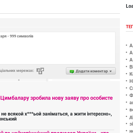
Loa
ТЕ
А
А
А
В
оціальних мережах:
Додати коментар
К
Н
С
Ф
 Цимбалару зробила нову заяву про особисте
а
в
 не всякой х***ьой заніматься, а жити інтєрєсно»,
д
янський
з
н