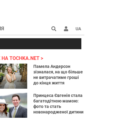
ЛЯ
UA
країні 2022
 НА TOCHKA.NET
Памела Андерсон
зізналася, на що більше
не витрачатиме гроші
до кінця життя
Принцеса Євгенія стала
багатодітною мамою:
фото та стать
новонародженої дитини