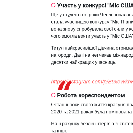
Участь у конкурсі "Міс США"
Ще у студентські роки Чеслі почалася
стала учасницею конкурсу "Міс Північ
вона знову спробувала свої сили у ко
чого змогла взяти участь у "Міс США"
Титул найкрасивішої дівчина отрима
нагороди. Далі на неї чекав міжнаро
десятки найкращих учасниць.
https://instagram.com/p/B9xeWk
Робота кореспондентом
Останні роки свого життя красуня пр
2020 та 2021 роках була номінована 
На її рахунку безліч інтерв’ю зі сві
та інші.