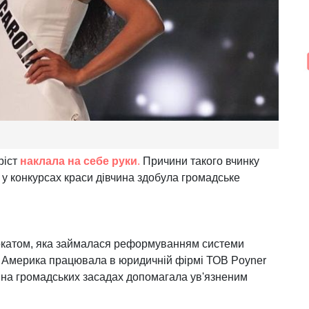
ріст
наклала на себе руки
.
Причини такого вчинку
і у конкурсах краси дівчина здобула громадське
вокатом, яка займалася реформуванням системи
с Америка працювала в юридичній фірмі ТОВ Poyner
о, на громадських засадах допомагала ув'язненим