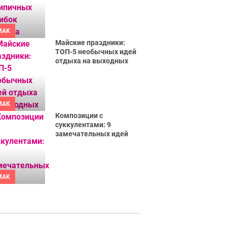
MAK
Майские праздники:
ТОП-5 необычных идей
отдыха на выходных
MAK
Композиции с
суккулентами: 9
замечательных идей
MAK