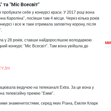
 та "Міс Всесвіт"
 пробувати себе у конкурсі краси. У 2017 році вона
на Кароліна", посівши там 4 місце. Через кілька років
нкурсі і все ж таки отримала заповітну корону, після
.
ла у 28 років, ставши найдорослішою володаркою
МИ
дний конкурс "Міс Всесвіт". Там вона увійшла до
hFYJm
ацювала ведучою на телеканалі Extra. За це вона у
на телевізійну премію "Еммі".
товими знаменитостями, серед яких Ріана, Емілія Кларк