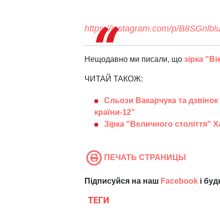
https://instagram.com/p/B8SGnlbl
Нещодавно ми писали, що
зірка "Ві
ЧИТАЙ ТАКОЖ:
Сльози Вакарчука та дзвінок
країни-12"
Зірка "Величного століття" Ха
ПЕЧАТЬ СТРАНИЦЫ
Підписуйся на наш
Facebook
і буд
ТЕГИ