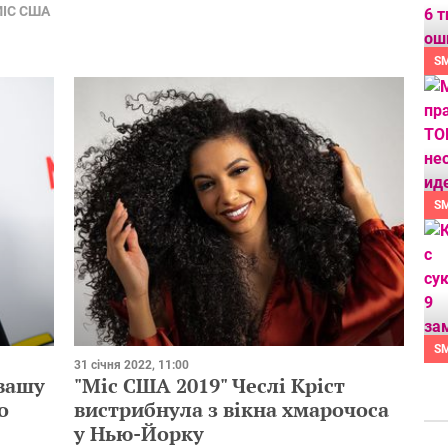
ІС США
S
S
S
31 січня 2022, 11:00
 вашу
"Міс США 2019" Чеслі Кріст
о
вистрибнула з вікна хмарочоса
у Нью-Йорку