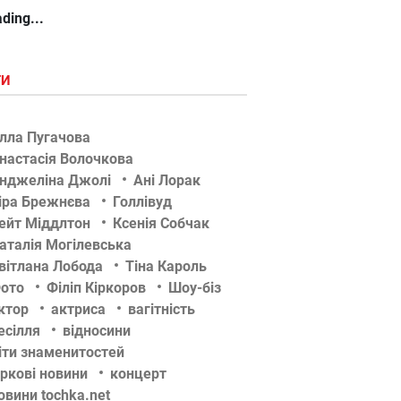
ding...
ГИ
лла Пугачова
настасія Волочкова
нджеліна Джолі
Ані Лорак
іра Брежнєва
Голлівуд
ейт Міддлтон
Ксенія Собчак
аталія Могілевська
вітлана Лобода
Тіна Кароль
ото
Філіп Кіркоров
Шоу-біз
ктор
актриса
вагітність
есілля
відносини
іти знаменитостей
іркові новини
концерт
овини tochka.net