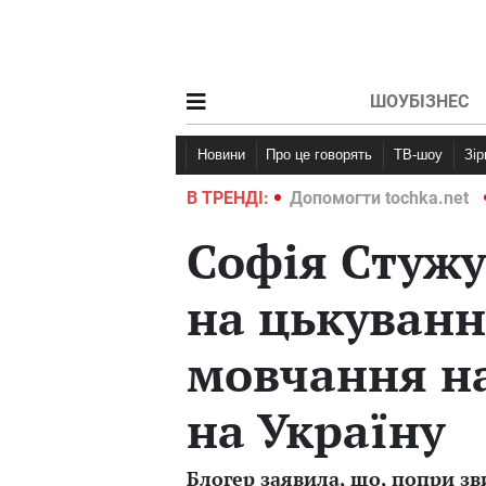
ШОУБІЗНЕС
Новини
Про це говорять
ТВ-шоу
Зі
ochka.net
Війна в Україні 2022
В ТРЕНДІ:
Допомогти tochka.net
Софія Стуж
на цькування
мовчання на
на Україну
Блогер заявила, що, попри зв