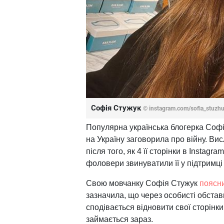
Софія Стужук
© instagram.com/sofia_stuzh
Популярна українська блогерка Софія
на Україну заговорила про війну. Ви
після того, як 4 її сторінки в Instagr
фоловери звинуватили її у підтримці
Свою мовчанку Софія Стужук
поясн
зазначила, що через особисті обстав
сподівається відновити свої сторінки 
займається зараз.