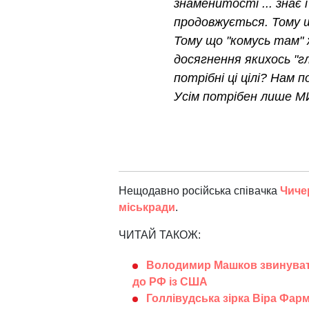
знаменитості ... знає 
продовжується. Тому щ
Тому що "комусь там"
досягнення якихось "гл
потрібні ці цілі? Нам 
Усім потрібен лише М
Нещодавно російська співачка
Чиче
міськради
.
ЧИТАЙ ТАКОЖ:
Володимир Машков звинувати
до РФ із США
Голлівудська зірка Віра Фар