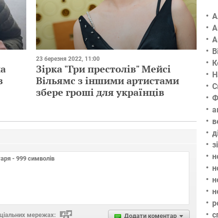
А
А
А
В
23 березня 2022, 11:00
К
на
Зірка "Гри престолів" Мейсі
Н
з
Вільямс з іншими артистами
С
збере гроші для українців
Ф
а
в
д
з
н
н
н
н
р
с
оціальних мережах:
Додати коментар