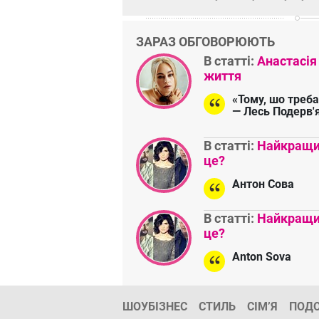
ЗАРАЗ ОБГОВОРЮЮТЬ
В статті:
Анастасія
життя
«Тому, шо треба
— Лесь Подерв'
В статті:
Найкращий
це?
Антон Сова
В статті:
Найкращий
це?
Anton Sova
ШОУБІЗНЕС
СТИЛЬ
СІМ’Я
ПОД