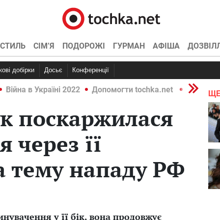
СТИЛЬ
СІМ’Я
ПОДОРОЖІ
ГУРМАН
АФІША
ДОЗВІЛ
ркові добірки
Досьє
Конференції
Війна в Україні 2022
Допомогти tochka.net
Війна в У
ЩЕ
ук поскаржилася
 через її
 тему нападу РФ
инувачення у її бік, вона продовжує