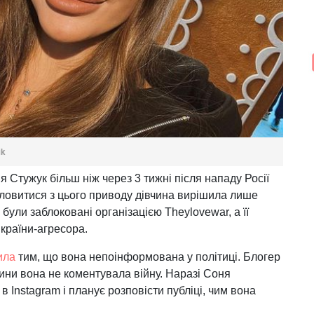
uk
 Стужук більш ніж через 3 тижні після нападу Росії
словитися з цього приводу дівчина вирішила лише
am були заблоковані організацією Theylovewar, а її
 країни-агресора.
ила
тим, що вона непоінформована у політиці. Блогер
ини вона не коментувала війну. Наразі Соня
в Instagram і планує розповісти публіці, чим вона