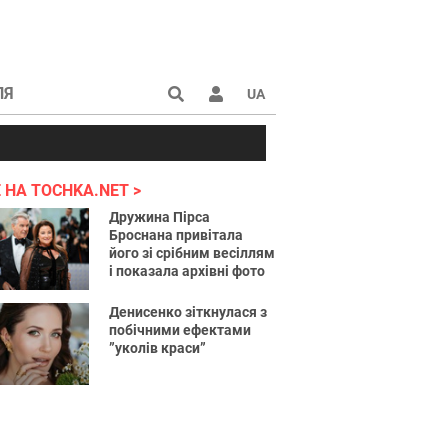
ЛЯ
UA
країні 2022
 НА TOCHKA.NET
Дружина Пірса
Броснана привітала
його зі срібним весіллям
і показала архівні фото
Денисенко зіткнулася з
побічними ефектами
”уколів краси”