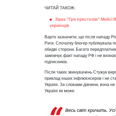
ЧИТАЙ ТАКОЖ:
Зірка "Гри престолів" Мейсі 
українців
Варто зазначити, що після нападу Рос
Риги. Спочатку блогер публікувала по
обидві сторони. Багато передплатник
замовчує факт нападу РФ і не визнає
підписників.
Після таких звинувачень Стужук вир
приклад інших інфлюєнсеров і не ста
Україні. За словами дівчини, вона н
Україні як може.
Весь світ кричить. Ус