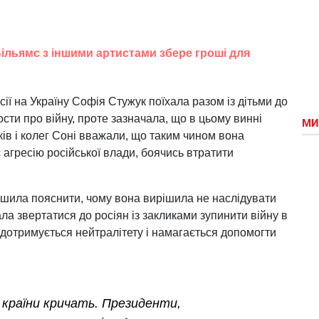
Вільямс з іншими артистами збере гроші для
ії на Україну Софія Стужук поїхала разом із дітьми до
сти про війну, проте зазначала, що в цьому винні
МИ
ів і колег Соні вважали, що таким чином вона
 агресію російської влади, боячись втратити
ішила пояснити, чому вона вирішила не наслідувати
ла звертатися до росіян із закликами зупинити війну в
е дотримується нейтралітету і намагається допомогти
і країни кричать. Президенти,