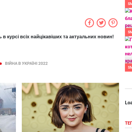
S
S
ь в курсі всіх найцікавіших та актуальних новин!
ВІЙНА В УКРАЇНІ 2022
S
Loa
ТЕ