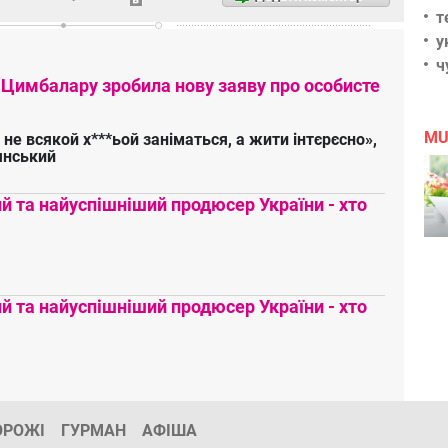
т
у
ч
 Цимбалару зробила нову заяву про особисте
MU
 не всякой х***ьой заніматься, а жити інтєрєсно»,
янський
 та найуспішніший продюсер України - хто
 та найуспішніший продюсер України - хто
ОРОЖІ
ГУРМАН
АФІША