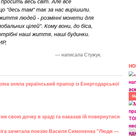
і просить весь світ. Але все
о "десь там" так за нас вирішили.
 життя людей - розмінні монети для
обальних цілей". Кому вони, до біса,
потрібні наші життя, наші будинки.
ИР,
— написала Стужук.
НО
ріна зняла український прапор із Енергодарської
S
в свою дочку в зраді та наказав їй повернутися
міга зачитала поезію Василя Симоненка "Люди —