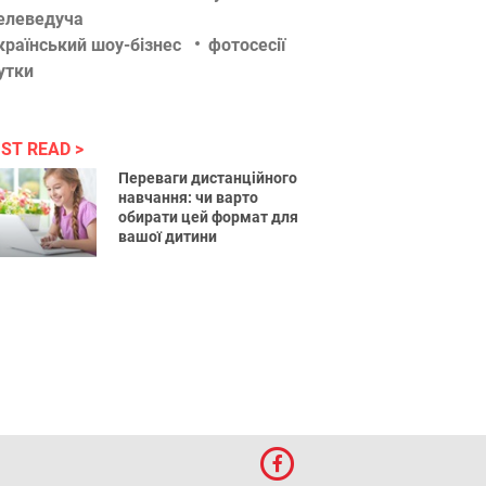
елеведуча
країнський шоу-бізнес
фотосесії
утки
ST READ
Переваги дистанційного
навчання: чи варто
обирати цей формат для
вашої дитини