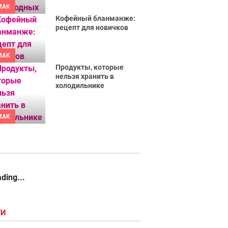
MAK
Кофейный бланманже:
рецепт для новичков
MAK
Продукты, которые
нельзя хранить в
холодильнике
MAK
ding...
ГИ