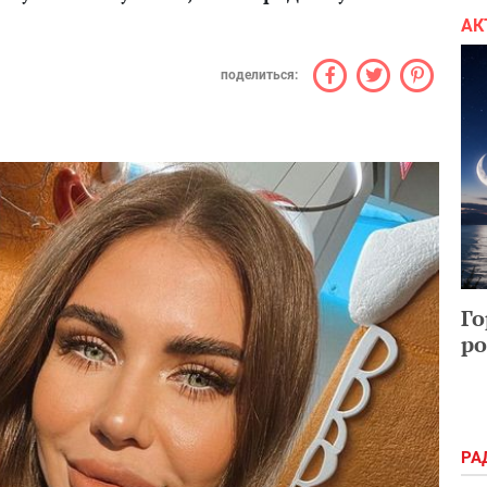
АК
поделиться:
Го
ро
РА