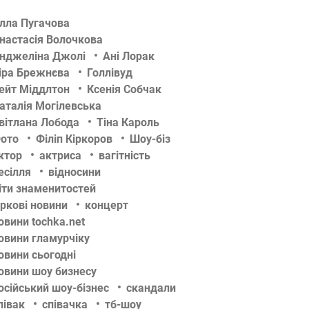
лла Пугачова
настасія Волочкова
нджеліна Джолі
Ані Лорак
іра Брежнєва
Голлівуд
ейт Міддлтон
Ксенія Собчак
аталія Могілевська
вітлана Лобода
Тіна Кароль
ото
Філіп Кіркоров
Шоу-біз
ктор
актриса
вагітність
есілля
відносини
іти знаменитостей
іркові новини
концерт
овини tochka.net
овини гламурчіку
овини сьогодні
овини шоу бизнесу
осійський шоу-бізнес
скандали
півак
співачка
тб-шоу