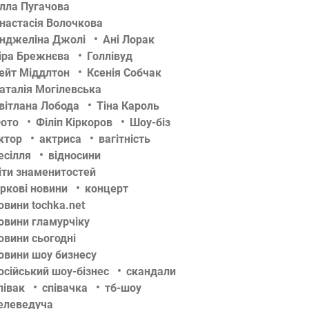
лла Пугачова
настасія Волочкова
нджеліна Джолі
Ані Лорак
іра Брежнєва
Голлівуд
ейт Міддлтон
Ксенія Собчак
аталія Могілевська
вітлана Лобода
Тіна Кароль
ото
Філіп Кіркоров
Шоу-біз
ктор
актриса
вагітність
есілля
відносини
іти знаменитостей
іркові новини
концерт
овини tochka.net
овини гламурчіку
овини сьогодні
овини шоу бизнесу
осійський шоу-бізнес
скандали
півак
співачка
тб-шоу
елеведуча