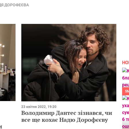
ДЯ ДОРОФЕЄВА
НО
S
23 квітня 2022, 19:20
Володимир Дантес зізнався, чи
все ще кохає Надю Дорофєєву
и