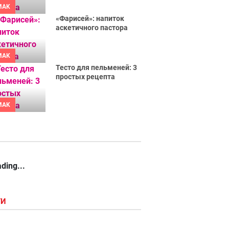
MAK
«Фарисей»: напиток
аскетичного пастора
MAK
Тесто для пельменей: 3
простых рецепта
MAK
ding...
ГИ