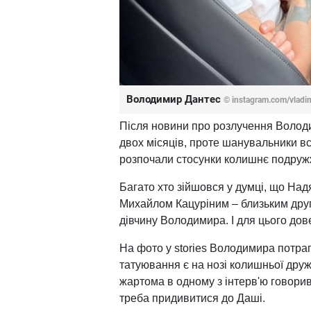
Володимир Дантес
© instagram.com/vladi
Після новини про розлучення Волод
двох місяців, проте шанувальники вс
розпочали стосунки колишнє подруж
Багато хто зійшовся у думці, що На
Михайлом Кацуріним – близьким друг
дівчину Володимира. І для цього дов
На фото у stories Володимира потрап
татуювання є на нозі колишньої дру
жартома в одному з інтерв'ю говори
треба придивитися до Даші.