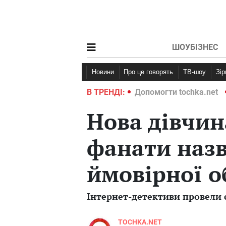
ШОУБІЗНЕС
Новини
Про це говорять
ТВ-шоу
Зі
ochka.net
Війна в Україні 2022
В ТРЕНДІ:
Допомогти tochka.net
Нова дівчин
фанати назв
ймовірної о
Інтернет-детективи провели 
TOCHKA.NET