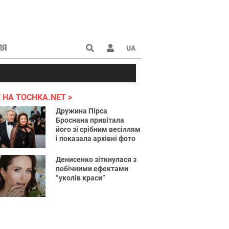
ЛЯ
UA
країні 2022
 НА TOCHKA.NET
Дружина Пірса
Броснана привітала
його зі срібним весіллям
і показала архівні фото
Денисенко зіткнулася з
побічними ефектами
”уколів краси”