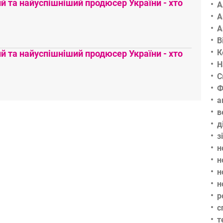
 та найуспішніший продюсер України - хто
А
А
А
В
К
 та найуспішніший продюсер України - хто
Н
С
Ф
а
в
д
з
н
н
н
н
р
с
т