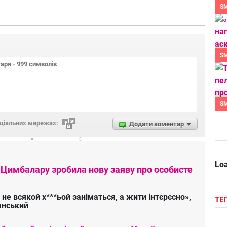
S
S
S
оціальних мережах:
Додати коментар
Loa
 Цимбалару зробила нову заяву про особисте
 не всякой х***ьой заніматься, а жити інтєрєсно»,
ТЕ
янський