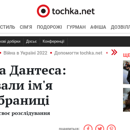
СТИЛЬ
СІМ’Я
ПОДОРОЖІ
ГУРМАН
АФІША
ДОЗВІЛ
ркові добірки
Досьє
Конференції
Війна в Україні 2022
Допомогти tochka.net
Війна в У
ЩЕ
а Дантеса:
али ім'я
браниці
своє розслідування
поделиться: