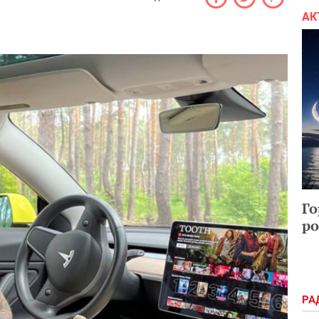
АК
Го
ро
РА