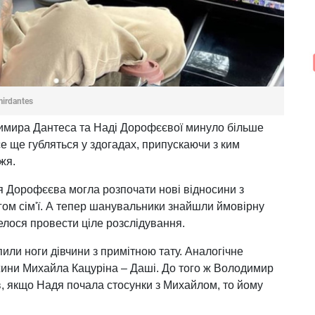
mirdantes
имира Дантеса та Наді Дорофєєвої минуло більше
е ще губляться у здогадах, припускаючи з ким
жя.
дя Дорофєєва могла розпочати нові відносини з
ом сім'ї. А тепер шанувальники знайшли ймовірну
елося провести ціле розслідування.
или ноги дівчини з примітною тату. Аналогічне
жини Михайла Кацуріна – Даші. До того ж Володимир
в, якщо Надя почала стосунки з Михайлом, то йому