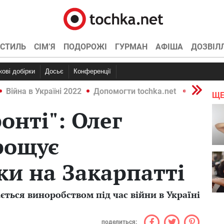
СТИЛЬ
СІМ’Я
ПОДОРОЖІ
ГУРМАН
АФІША
ДОЗВІЛ
ркові добірки
Досьє
Конференції
Війна в Україні 2022
Допомогти tochka.net
Війна в У
ЩЕ
онті": Олег
рощує
и на Закарпатті
ться виноробством під час війни в Україні
поделиться: