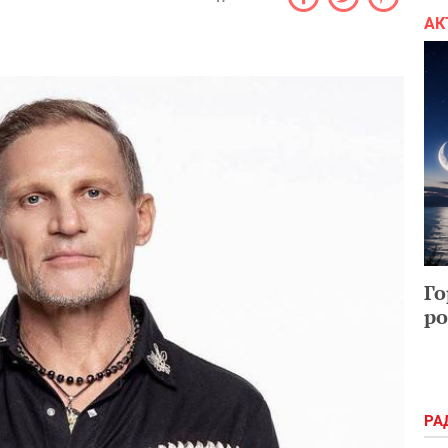
АК
Го
ро
РА