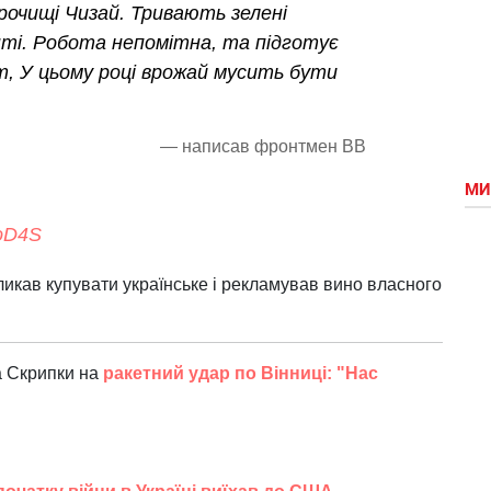
урочищі Чизай. Тривають зелені
нті. Робота непомітна, та підготує
, У цьому році врожай мусить бути
— написав фронтмен ВВ
МИ
aoD4S
ликав купувати українське і рекламував вино власного
а Скрипки на
ракетний удар по Вінниці: "Нас