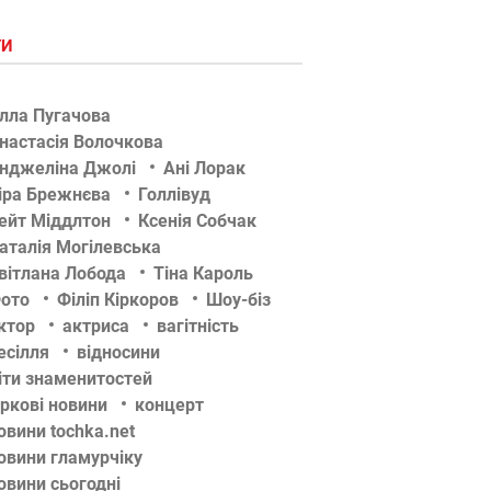
ГИ
лла Пугачова
настасія Волочкова
нджеліна Джолі
Ані Лорак
іра Брежнєва
Голлівуд
ейт Міддлтон
Ксенія Собчак
аталія Могілевська
вітлана Лобода
Тіна Кароль
ото
Філіп Кіркоров
Шоу-біз
ктор
актриса
вагітність
есілля
відносини
іти знаменитостей
іркові новини
концерт
овини tochka.net
овини гламурчіку
овини сьогодні