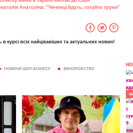
початку війни в Україні виїхав до США
атолія Анатоліча: "Чеченці йдуть, готуйте труни"
ь в курсі всіх найцікавіших та актуальних новин!
НО
НОВИНИ ШОУ-БІЗНЕСУ
ВИНОРОБСТВО
S