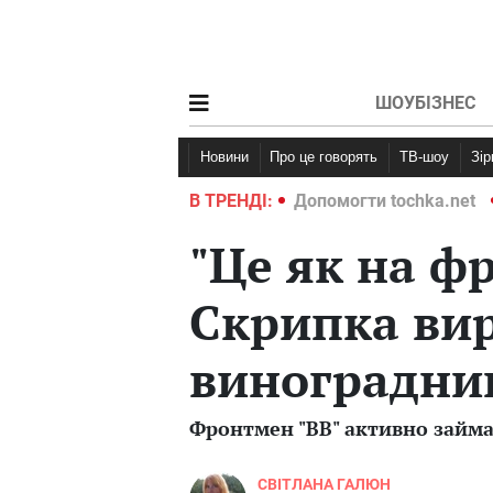
ШОУБІЗНЕС
Новини
Про це говорять
ТВ-шоу
Зі
ochka.net
Війна в Україні 2022
В ТРЕНДІ:
Допомогти tochka.net
"Це як на фр
Скрипка ви
виноградник
Фронтмен "ВВ" активно займає
СВІТЛАНА ГАЛЮН