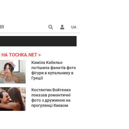
ЛЯ
UA
країні 2022
 НА TOCHKA.NET
Каміла Кабельо
потішила фанатів фото
фігури в купальнику в
Греції
Костянтин Войтенко
показав романтичні
фото з дружиною на
прогулянці Києвом