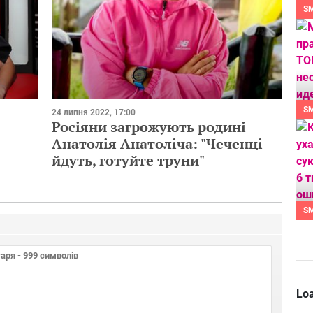
S
S
24 липня 2022, 17:00
Росіяни загрожують родині
Анатолія Анатоліча: "Чеченці
йдуть, готуйте труни"
S
Loa