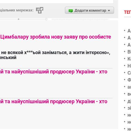
оціальних мережах:
Додати коментар
ТЕ
А
 Цимбалару зробила нову заяву про особисте
А
А
В
 не всякой х***ьой заніматься, а жити інтєрєсно»,
янський
К
Н
 та найуспішніший продюсер України - хто
С
Ф
а
в
д
 та найуспішніший продюсер України - хто
з
н
н
н