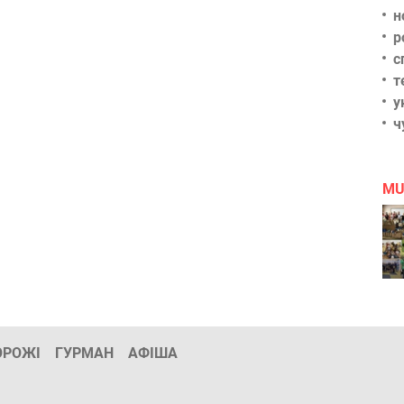
н
р
с
т
у
ч
MU
ОРОЖІ
ГУРМАН
АФІША