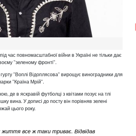
під час повномасштабної війни в Україні не тільки дає
своєму "зеленому фронті".
р гурту "Воплі Відоплясова" вирощує виноградники для
арки "Країна Мрій".
ою, де в яскравій футболці з квітами позує на тлі
шку вина. У дописі до посту він порівняв зелені
ожай цього року.
и життя все ж таки триває. Відвідав