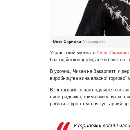
Олег Скрипка
© пресслужба
Український музикант
Олег Скрипка
благодійні концерти, але й воює на 
В урочищі Чизай на Закарпатті ліде
виробництва вина власної торгової м
В Інстаграмі співак поділився світлин
виноградників, тримаючи у руках пля
роботи з фронтом і очікує гарний вр
У тривожні воєнні час