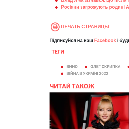
Влад Яма зізнався, що після 
Росіяни загрожують родині Ан
ПЕЧАТЬ СТРАНИЦЫ
Підписуйся на наш
Facebook
і буд
ТЕГИ
ВИНО
ОЛЕГ СКРИПКА
ВІЙНА В УКРАЇНІ 2022
ЧИТАЙ ТАКОЖ