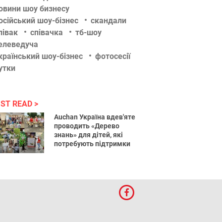
овини шоу бизнесу
осійський шоу-бізнес
скандали
півак
співачка
тб-шоу
елеведуча
країнський шоу-бізнес
фотосесії
утки
ST READ
Auchan Україна вдев'яте
проводить «Дерево
знань» для дітей, які
потребують підтримки