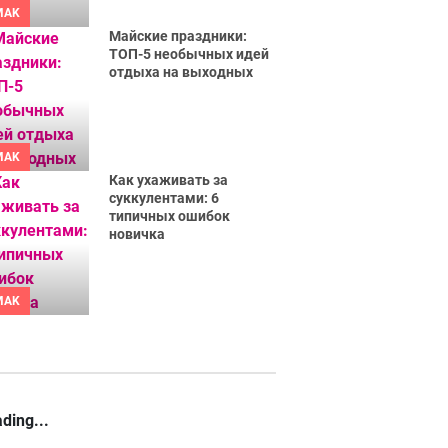
MAK
Майские праздники:
ТОП-5 необычных идей
отдыха на выходных
MAK
Как ухаживать за
суккулентами: 6
типичных ошибок
новичка
MAK
ding...