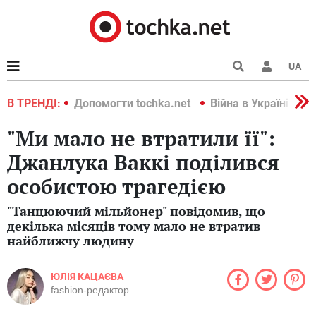
UA
країні 2022
В ТРЕНДІ:
Допомогти tochka.net
Війна в Україні 202
"Ми мало не втратили її":
Джанлука Ваккі поділився
особистою трагедією
"Танцюючий мільйонер" повідомив, що
декілька місяців тому мало не втратив
найближчу людину
ЮЛІЯ КАЦАЄВА
fashion-редактор