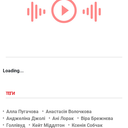
Loading...
ТЕГИ
Алла Пугачова
Анастасія Волочкова
Анджеліна Джолі
Ані Лорак
Віра Брежнєва
Голлівуд
Кейт Міддлтон
Ксенія Собчак