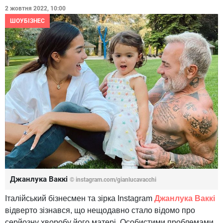
2 жовтня 2022, 10:00
ШОУБІЗНЕС
Джанлука Ваккі
© instagram.com/gianlucavacchi
Італійський бізнесмен та зірка Instagram
Джанлука Ваккі
відверто зізнався, що нещодавно стало відомо про
серйозну хворобу його матері. Особистими проблемами