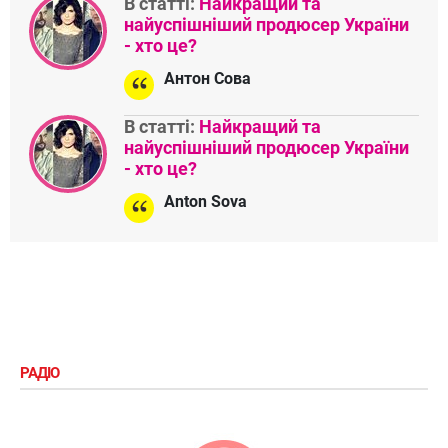
В статті:
Найкращий та
найуспішніший продюсер України
- хто це?
Антон Сова
В статті:
Найкращий та
найуспішніший продюсер України
- хто це?
Anton Sova
РАДІО