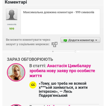
Коментарі
символів
999
Ви можете коментувати через
Додати коментар
акаунт у соціальних мережах:
ЗАРАЗ ОБГОВОРЮЮТЬ
В статті:
Анастасія Цимбалару
зробила нову заяву про особисте
життя
«Тому, шо треба не всякой
х***ьой заніматься, а жити
інтєрєсно», — Лесь
Подерв'янський