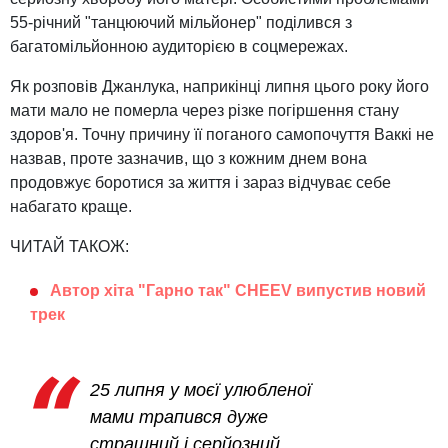
55-річний "танцюючий мільйонер" поділився з
багатомільйонною аудиторією в соцмережах.
Як розповів Джанлука, наприкінці липня цього року його
мати мало не померла через різке погіршення стану
здоров'я. Точну причину її поганого самопочуття Ваккі не
назвав, проте зазначив, що з кожним днем ​​вона
продовжує боротися за життя і зараз відчуває себе
набагато краще.
ЧИТАЙ ТАКОЖ:
Автор хіта "Гарно так" CHEEV випустив новий
трек
25 липня у моєї улюбленої
мами трапився дуже
страшний і серйозний