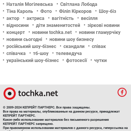
Наталія Могілевська
Світлана Лобода
Тіна Кароль
Фото
Філіп Кіркоров
Шоу-біз
актор
актриса
вагітність
весілля
відносини
діти знаменитостей
зіркові новини
концерт
новини tochka.net
новини гламурчіку
новини сьогодні
новини шоу бизнесу
російський шоу-бізнес
скандали
співак
співачка
тб-шоу
телеведуча
український шоу-бізнес
фотосесії
чутки
© 2009-2024 КЕПРЕЙТ ПАРТНЕРС. Все права защищены.
Все права на материалы, опубликованные на данном ресурсе, принадлежат
КЕПРЕЙТ ПАРТНЕРС.
Какое-либо использование материалов без письменного разрешения
КЕПРЕЙТ ПАРТНЕРС запрещено.
При правомерном использовании материалов с данного ресурса, гиперссылка на