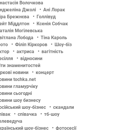
настасія Волочкова
нджеліна Джолі
Ані Лорак
іра Брежнєва
Голлівуд
ейт Міддлтон
Ксенія Собчак
аталія Могілевська
вітлана Лобода
Тіна Кароль
ото
Філіп Кіркоров
Шоу-біз
ктор
актриса
вагітність
есілля
відносини
іти знаменитостей
іркові новини
концерт
овини tochka.net
овини гламурчіку
овини сьогодні
овини шоу бизнесу
осійський шоу-бізнес
скандали
півак
співачка
тб-шоу
елеведуча
країнський шоу-бізнес
фотосесії