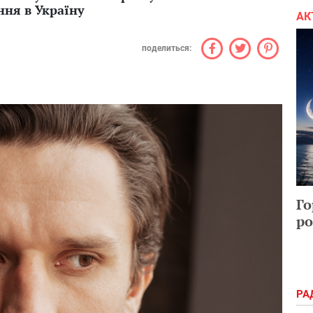
ня в Україну
АК
поделиться:
Го
ро
РА