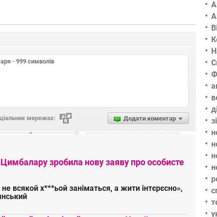
А
А
В
К
Н
С
Ф
а
в
д
оціальних мережах:
Додати коментар
з
н
н
н
 Цимбалару зробила нову заяву про особисте
н
р
 не всякой х***ьой заніматься, а жити інтєрєсно»,
с
янський
т
у