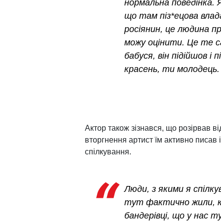
нормальна поведінка. 
що там піз*ецова влад
росіянин, це людина п
можу оцінити. Це те 
бабуся, він підійшов і 
красень, ти молодець.
Актор також зізнався, що розірвав в
вторгнення артист їм активно писав 
спілкування.
Люди, з якими я спілкув
тут фактично жили, ко
бандерівці, що у нас 