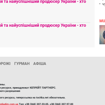
 та найуспішніший продюсер України - хто
ч
MU
 та найуспішніший продюсер України - хто
ОРОЖІ
ГУРМАН
АФІША
ены.
ом ресурсе, принадлежат КЕПРЕЙТ ПАРТНЕРС.
ного разрешения
го ресурса, гиперссылка на tochka.net обязательна.
diadim.com.ua
Тел: +38 (044) 207-33-05, +38 (044) 207-97-00