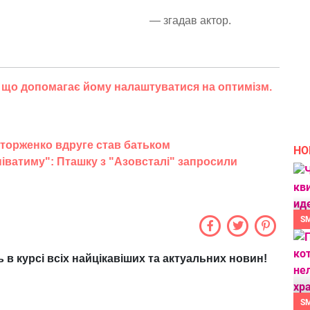
— згадав актор.
 що допомагає йому налаштуватися на оптимізм.
Сторженко вдруге став батьком
НО
піватиму": Пташку з "Азовсталі" запросили
S
ь в курсі всіх найцікавіших та актуальних новин!
S