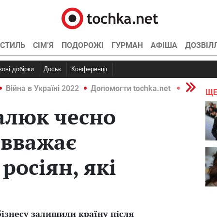
СТИЛЬ
СІМ’Я
ПОДОРОЖІ
ГУРМАН
АФІША
ДОЗВІЛ
ркові добірки
Досьє
Конференції
Війна в Україні 2022
Допомогти tochka.net
Війна в У
ЩЕ
алюк чесно
 вважає
росіян, які
бізнесу залишили країну після