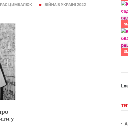
АРАС ЦИМБАЛЮК
ВІЙНА В УКРАЇНІ 2022
S
S
Loa
ТЕ
про
ити у
А