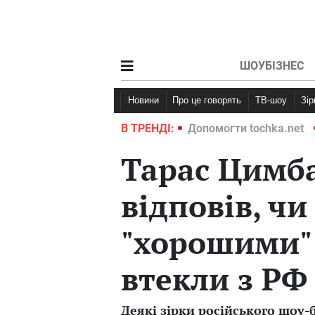
ШОУБІЗНЕС
Новини
Про це говорять
ТВ-шоу
Зі
ochka.net
Війна в Україні 2022
В ТРЕНДІ:
Допомогти tochka.net
Тарас Цимб
відповів, чи
"хорошими" 
втекли з РФ
Деякі зірки російського шоу-