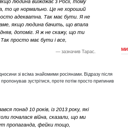
Якщо людина виїжджає з Росії, тому
а, то це нормально. Це не хороший
росто адекватна. Так має бути. Я не
саме, якщо людина бачить, що впала
підняв, допоміг. Я ж не скажу, що ти
 Так просто має бути і все,
МИ
— зазначив Тарас.
ідносини зі всіма знайомими росіянами. Відразу після
і пропонував зустрітися, проте потім просто припинив
ався понад 10 років, із 2013 року, які
ли почалася війна, сказали, що ми
тут пропаганда, фейки тощо,