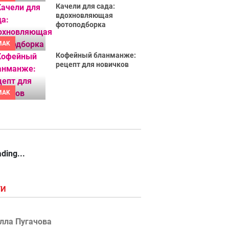
Качели для сада:
вдохновляющая
фотоподборка
MAK
Кофейный бланманже:
рецепт для новичков
MAK
ding...
ГИ
лла Пугачова