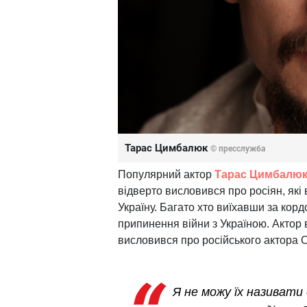
Тарас Цимбалюк
© пресслужба
Популярний актор
Тарас Цимбалюк, 
відверто висловився про росіян, які 
Україну. Багато хто виїхавши за корд
припинення війни з Україною. Актор 
висловився про російського актора О
Я не можу їх називати