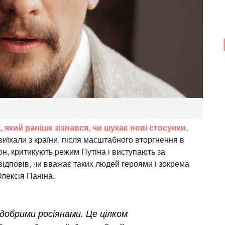
який раніше зізнався, чи шукає нові стосунки
,
виїхали з країни, після масштабного вторгнення в
он, критикують режим Путіна і виступають за
відповів, чи вважає таких людей героями і зокрема
лексія Паніна.
 добрими росіянами. Це цілком