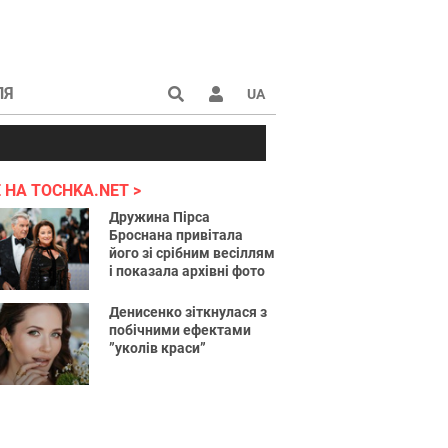
ЛЯ
UA
країні 2022
 НА TOCHKA.NET
Дружина Пірса
Броснана привітала
його зі срібним весіллям
і показала архівні фото
Денисенко зіткнулася з
побічними ефектами
”уколів краси”