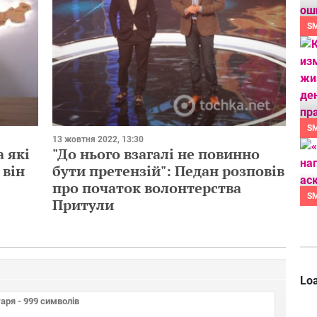
S
S
13 жовтня 2022, 13:30
а які
"До нього взагалі не повинно
 він
бути претензій": Педан розповів
про початок волонтерства
S
Притули
Loa