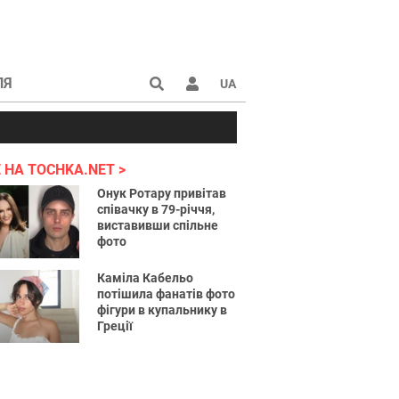
ЛЯ
UA
країні 2022
 НА TOCHKA.NET
Онук Ротару привітав
співачку в 79-річчя,
виставивши спільне
фото
Каміла Кабельо
потішила фанатів фото
фігури в купальнику в
Греції