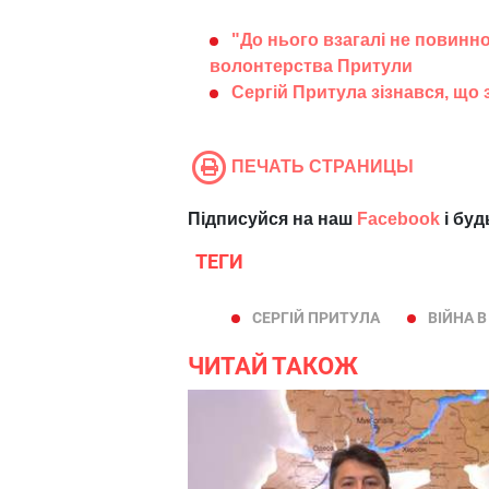
"До нього взагалі не повинно
волонтерства Притули
Сергій Притула зізнався, що 
ПЕЧАТЬ СТРАНИЦЫ
Підписуйся на наш
Facebook
і буд
ТЕГИ
СЕРГІЙ ПРИТУЛА
ВІЙНА В
ЧИТАЙ ТАКОЖ