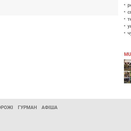
р
с
т
у
ч
MU
ОРОЖІ
ГУРМАН
АФІША