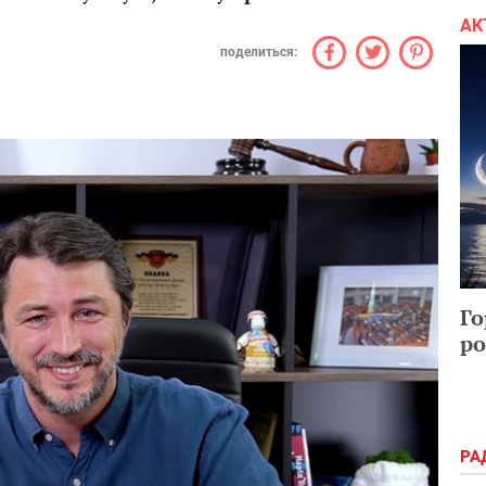
АК
поделиться:
Го
ро
РА