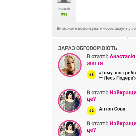
символів
999
Ви можете коментувати через акаунт у с
ЗАРАЗ ОБГОВОРЮЮТЬ
В статті:
Анастасія
життя
«Тому, шо треба
— Лесь Подерв'
В статті:
Найкращий
це?
Антон Сова
В статті:
Найкращий
це?