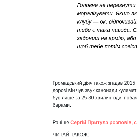
Головне не перегнути 
моралізувати. Якщо люд
клубу — ок, відпочивай
тебе є така нагода. С
задониш на армію, або 
щоб тебе потім совіст
Громадський діяч також згадав 2015 
дорозі він чув звук канонади кулемет
був лише за 25-30 хвилин їзди, поб
барами.
Раніше
Сергій Притула розповів, с
ЧИТАЙ ТАКОЖ: