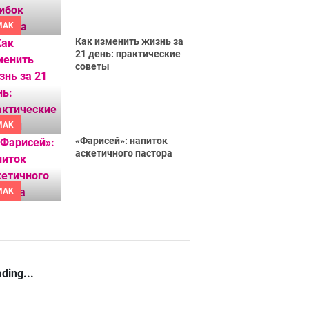
MAK
Как изменить жизнь за
21 день: практические
советы
MAK
«Фарисей»: напиток
аскетичного пастора
MAK
ding...