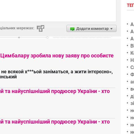
ТЕ
А
оціальних мережах:
Додати коментар
А
А
В
К
 Цимбалару зробила нову заяву про особисте
Н
С
 не всякой х***ьой заніматься, а жити інтєрєсно»,
Ф
янський
а
в
 та найуспішніший продюсер України - хто
д
з
н
н
 та найуспішніший продюсер України - хто
н
н