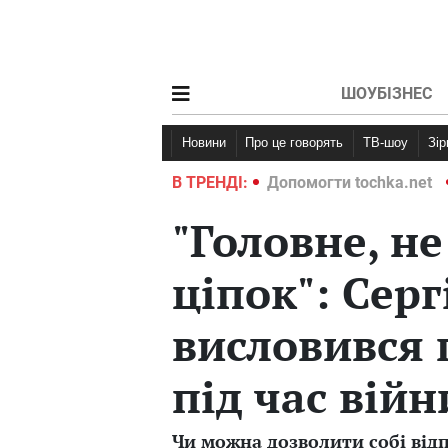
ШОУБІЗНЕС
Новини
Про це говорять
ТВ-шоу
Зі
ochka.net
Війна в Україні 2022
В ТРЕНДІ:
Допомогти tochka.net
"Головне, н
ціпок": Сер
висловився 
під час війн
Чи можна дозволити собі відп