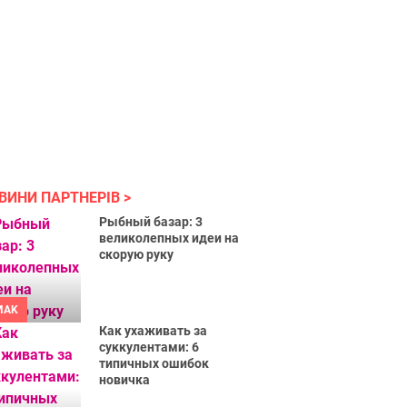
ВИНИ ПАРТНЕРІВ
Рыбный базар: 3
великолепных идеи на
скорую руку
MAK
Как ухаживать за
суккулентами: 6
типичных ошибок
новичка