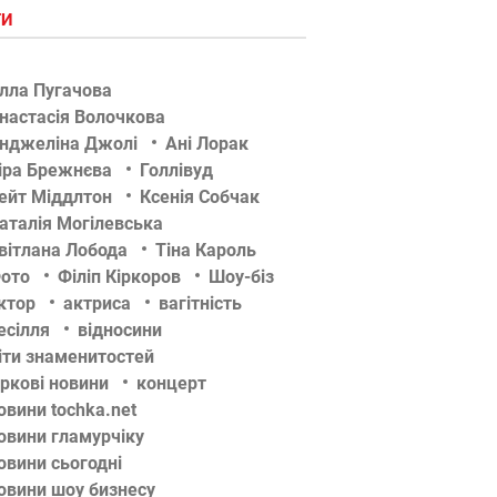
ГИ
лла Пугачова
настасія Волочкова
нджеліна Джолі
Ані Лорак
іра Брежнєва
Голлівуд
ейт Міддлтон
Ксенія Собчак
аталія Могілевська
вітлана Лобода
Тіна Кароль
ото
Філіп Кіркоров
Шоу-біз
ктор
актриса
вагітність
есілля
відносини
іти знаменитостей
іркові новини
концерт
овини tochka.net
овини гламурчіку
овини сьогодні
овини шоу бизнесу