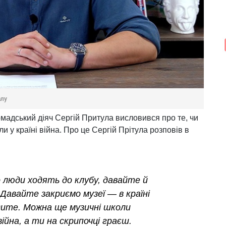
алу
мадський діяч Сергій Притула висловився про те, чи
и у країні війна. Про це Сергій Прітула розповів в
 люди ходять до клубу, давайте й
Давайте закриємо музеї — в країні
одите. Можна ще музичні школи
війна, а ти на скрипочці граєш.