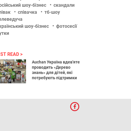
осійський шоу-бізнес
скандали
півак
співачка
тб-шоу
елеведуча
країнський шоу-бізнес
фотосесії
утки
ST READ
Auchan Україна вдев'яте
проводить «Дерево
знань» для дітей, які
потребують підтримки