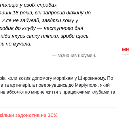
палицю у своїх спробах
ині 18 років, він запросив дівчину до
. Але не забувай, завдяки кому у
ходив до клубу — наступного дня
піди якусь сітку плітки, зроби щось,
ь не мучила,
МИ
— зазначив шоумен.
рік, коли возив допомогу морпіхам у Широкиному. По
ів та артилерії, а повернувшись до Маріуполя, який
ачив абсолютно мирне життя з працюючими клубами та
кільки задонотив на ЗСУ.