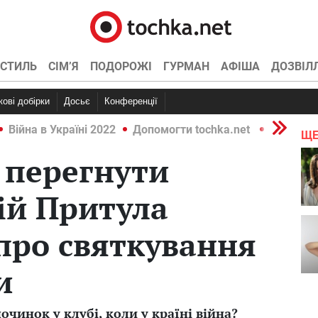
СТИЛЬ
СІМ’Я
ПОДОРОЖІ
ГУРМАН
АФІША
ДОЗВІЛ
ркові добірки
Досьє
Конференції
Війна в Україні 2022
Допомогти tochka.net
Війна в У
ЩЕ
е перегнути
гій Притула
про святкування
и
очинок у клубі, коли у країні війна?