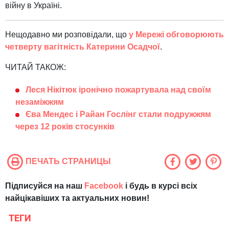
війну в Україні.
Нещодавно ми розповідали, що
у Мережі обговорюють
четверту вагітність Катерини Осадчої
.
ЧИТАЙ ТАКОЖ:
Леся Нікітюк іронічно пожартувала над своїм
незаміжжям
Єва Мендес і Райан Гослінг стали подружжям
через 12 років стосунків
ПЕЧАТЬ СТРАНИЦЫ
Підписуйся на наш
Facebook
і будь в курсі всіх
найцікавіших та актуальних новин!
ТЕГИ