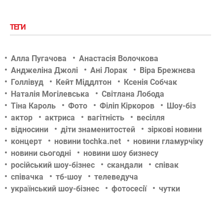
ТЕГИ
Алла Пугачова
Анастасія Волочкова
Анджеліна Джолі
Ані Лорак
Віра Брежнєва
Голлівуд
Кейт Міддлтон
Ксенія Собчак
Наталія Могілевська
Світлана Лобода
Тіна Кароль
Фото
Філіп Кіркоров
Шоу-біз
актор
актриса
вагітність
весілля
відносини
діти знаменитостей
зіркові новини
концерт
новини tochka.net
новини гламурчіку
новини сьогодні
новини шоу бизнесу
російський шоу-бізнес
скандали
співак
співачка
тб-шоу
телеведуча
український шоу-бізнес
фотосесії
чутки