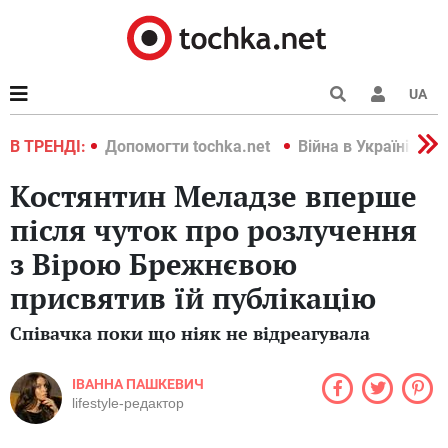
UA
країні 2022
В ТРЕНДІ:
Допомогти tochka.net
Війна в Україні 202
Костянтин Меладзе вперше
після чуток про розлучення
з Вірою Брежнєвою
присвятив їй публікацію
Співачка поки що ніяк не відреагувала
ІВАННА ПАШКЕВИЧ
lifestyle-редактор