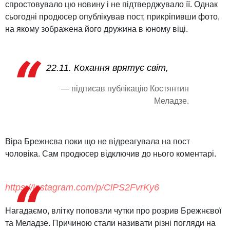
спростовувало цю новину і не підтверджувало її. Однак
сьогодні продюсер опублікував пост, прикріпивши фото,
на якому зображена його дружина в юному віці.
22.11. Кохання врятує світ,
— підписав публікацію Костянтин
Меладзе.
Віра Брежнєва поки що не відреагувала на пост
чоловіка. Сам продюсер відключив до нього коментарі.
https://instagram.com/p/ClPS2FvrKy6
Нагадаємо, влітку поповзли чутки про розрив Брежнєвої
та Меладзе. Причиною стали називати різні погляди на