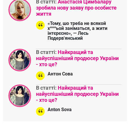
В статті:
Анастасія Цимбалару
зробила нову заяву про особисте
життя
«Тому, шо треба не всякой
х***ьой заніматься, а жити
інтєрєсно», — Лесь
Подерв'янський
В статті:
Найкращий та
найуспішніший продюсер України
- хто це?
Антон Сова
В статті:
Найкращий та
найуспішніший продюсер України
- хто це?
Anton Sova