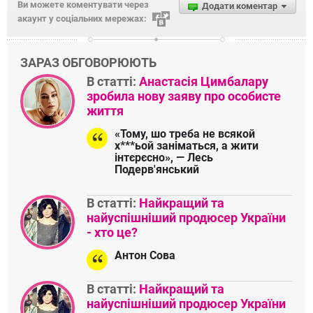
Ви можете коментувати через
Додати коментар
акаунт у соціальних мережах:
ЗАРАЗ ОБГОВОРЮЮТЬ
В статті:
Анастасія Цимбалару
зробила нову заяву про особисте
життя
«Тому, шо треба не всякой
х***ьой заніматься, а жити
інтєрєсно», — Лесь
Подерв'янський
В статті:
Найкращий та
найуспішніший продюсер України
- хто це?
Антон Сова
В статті:
Найкращий та
найуспішніший продюсер України