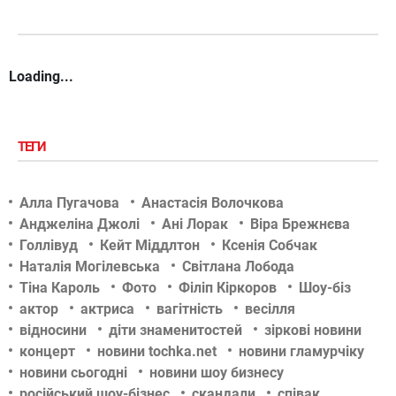
Loading...
ТЕГИ
Алла Пугачова
Анастасія Волочкова
Анджеліна Джолі
Ані Лорак
Віра Брежнєва
Голлівуд
Кейт Міддлтон
Ксенія Собчак
Наталія Могілевська
Світлана Лобода
Тіна Кароль
Фото
Філіп Кіркоров
Шоу-біз
актор
актриса
вагітність
весілля
відносини
діти знаменитостей
зіркові новини
концерт
новини tochka.net
новини гламурчіку
новини сьогодні
новини шоу бизнесу
російський шоу-бізнес
скандали
співак