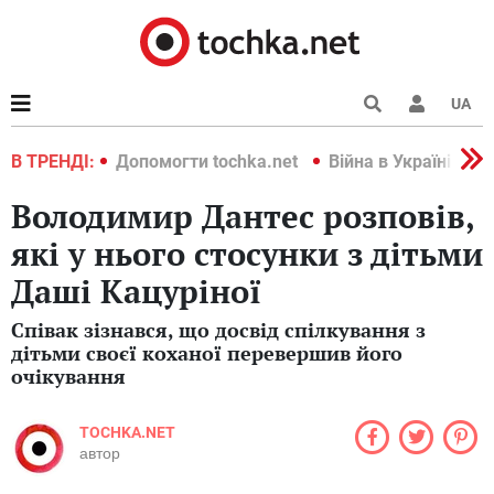
UA
країні 2022
В ТРЕНДІ:
Допомогти tochka.net
Війна в Україні 202
Володимир Дантес розповів,
які у нього стосунки з дітьми
Даші Кацуріної
Співак зізнався, що досвід спілкування з
дітьми своєї коханої перевершив його
очікування
TOCHKA.NET
автор