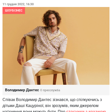
11 грудня 2022, 16:30
ШОУБІЗНЕС
Володимир Дантес
© пресслужба
Співак Володимир Дантес зізнався, що спілкуючись з
дітьми Даші Кацуріної, він зрозумів, яким джерелом
натхнення вони можуть бути. Про
стосунки з коханою