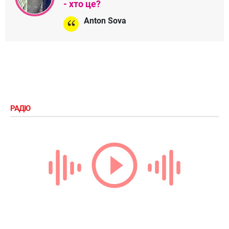
- хто це?
Anton Sova
РАДІО