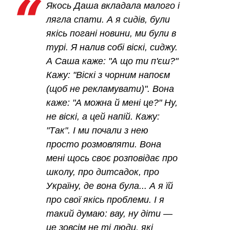
Якось Даша вкладала малого і
лягла спати. А я сидів, були
якісь погані новини, ми були в
турі. Я налив собі віскі, сиджу.
А Саша каже: "А що ти п'єш?"
Кажу: "Віскі з чорним напоєм
(щоб не рекламувати)". Вона
каже: "А можна й мені це?" Ну,
не віскі, а цей напій. Кажу:
"Так". І ми почали з нею
просто розмовляти. Вона
мені щось своє розповідає про
школу, про дитсадок, про
Україну, де вона була... А я їй
про свої якісь проблеми. І я
такий думаю: вау, ну діти —
це зовсім не ті люди, які