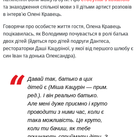
та знаходження спільної мови з її дітьми артист розповів
в інтерв'ю Олені Кравець.
Говорячи про особисте життя гостя, Олена Кравець
поцікавилась, як Володимир почувається в ролі батька
двох дітей (йдеться про дітей подруги Дантеса,
рестораторки Даші Кацуріної, у якої від першого шлюбу є
син Іван та донька Олександра).
Давай так, батько в цих
дітей є (Міша Кацурін — прим.
ред.). І він реально батько.
Але мені дуже приємно і круто
проводити з ними час, коли є
така можливість. Це круто,
коли ти бачиш, як тебе
починають сприймати діти. З