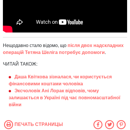
Нещодавно стало відомо, що
після двох надскладних
операцій Тетяна Шеліга потребує допомоги
.
ЧИТАЙ ТАКОЖ:
Даша Квіткова зізналася, чи користується
фінансовими коштами чоловіка
Эксчоловік Ані Лорак відповів, чому
залишається в Україні під час повномасштабної
війни
ПЕЧАТЬ СТРАНИЦЫ