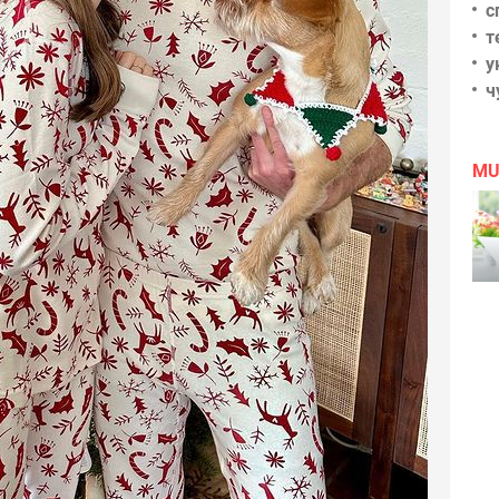
с
т
у
ч
MU