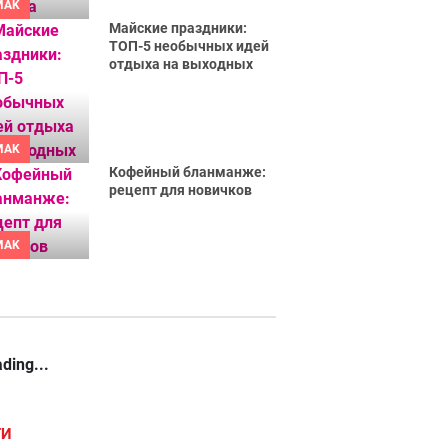
MAK
Майские праздники:
ТОП-5 необычных идей
отдыха на выходных
MAK
Кофейный бланманже:
рецепт для новичков
MAK
ding...
ГИ