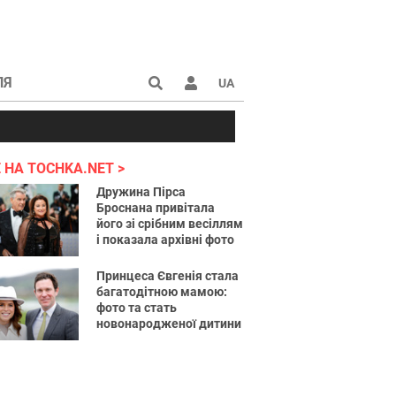
ЛЯ
UA
країні 2022
 НА TOCHKA.NET
Дружина Пірса
Броснана привітала
його зі срібним весіллям
і показала архівні фото
Принцеса Євгенія стала
багатодітною мамою:
фото та стать
новонародженої дитини