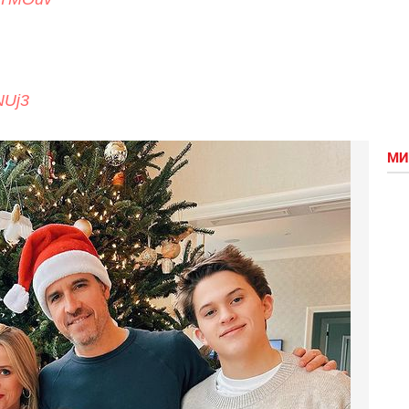
NUj3
МИ