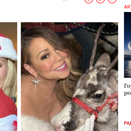
АК
Го
ро
РА