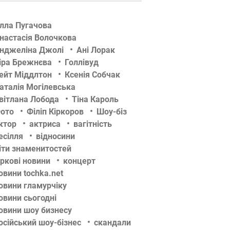
лла Пугачова
настасія Волочкова
нджеліна Джолі
Ані Лорак
іра Брежнєва
Голлівуд
ейт Міддлтон
Ксенія Собчак
аталія Могілевська
вітлана Лобода
Тіна Кароль
ото
Філіп Кіркоров
Шоу-біз
ктор
актриса
вагітність
есілля
відносини
іти знаменитостей
іркові новини
концерт
овини tochka.net
овини гламурчіку
овини сьогодні
овини шоу бизнесу
осійський шоу-бізнес
скандали