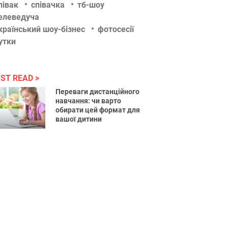
півак
співачка
тб-шоу
елеведуча
країнський шоу-бізнес
фотосесії
утки
ST READ
Переваги дистанційного
навчання: чи варто
обирати цей формат для
вашої дитини