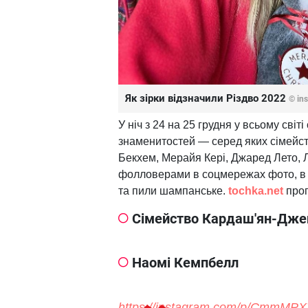
Як зірки відзначили Різдво 2022
© in
У ніч з 24 на 25 грудня у всьому сві
знаменитостей — серед яких сімейств
Бекхем, Мерайя Кері, Джаред Лето, Лі
фолловерами в соцмережах фото, в я
та пили шампанське.
tochka.net
проп
Сімейство Кардаш'ян-Дже
Наомі Кемпбелл
https://instagram.com/p/CmmMP