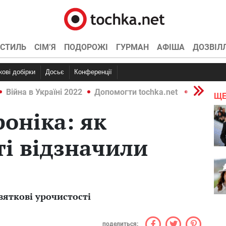
СТИЛЬ
СІМ’Я
ПОДОРОЖІ
ГУРМАН
АФІША
ДОЗВІЛ
ркові добірки
Досьє
Конференції
Війна в Україні 2022
Допомогти tochka.net
Війна в У
ЩЕ
роніка: як
і відзначили
вяткові урочистості
поделиться: