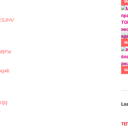
S
PxSJHV
S
uoBFw
S
oq4k
Ktjq
Loa
ТЕ