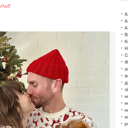
5Pwff
А
А
А
В
К
Н
С
Ф
а
в
д
з
н
н
н
н
р