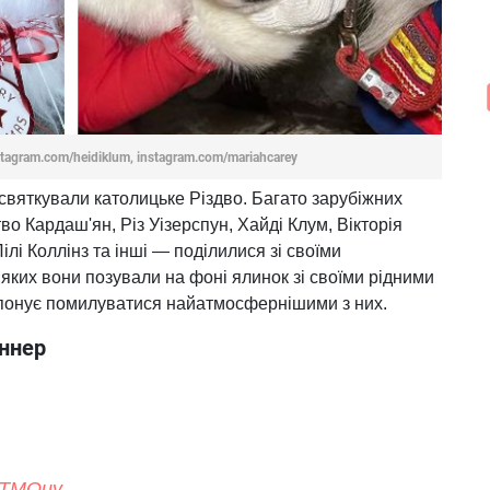
stagram.com/heidiklum, instagram.com/mariahcarey
ті святкували католицьке Різдво. Багато зарубіжних
о Кардаш'ян, Різ Уізерспун, Хайді Клум, Вікторія
лі Коллінз та інші — поділилися зі своїми
ких вони позували на фоні ялинок зі своїми рідними
онує помилуватися найатмосфернішими з них.
ннер
XTMOuv