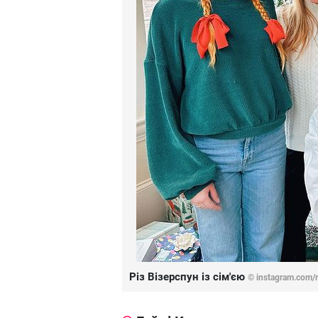
Різ Візерспун із сім'єю
© instagram.com/