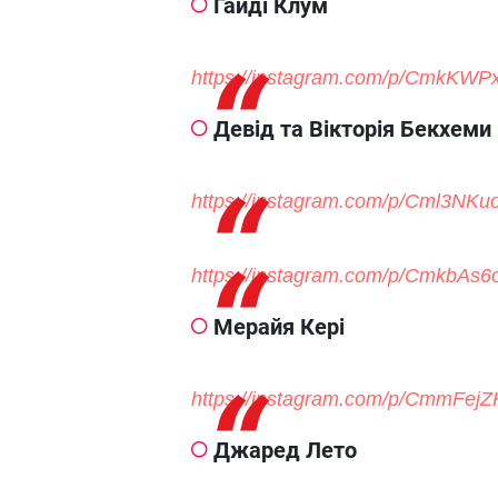
Гайді Клум
https://instagram.com/p/CmkKW
Девід та Вікторія Бекхеми
https://instagram.com/p/Cml3NK
https://instagram.com/p/CmkbAs6
Мерайя Кері
https://instagram.com/p/CmmFejZ
Джаред Лето