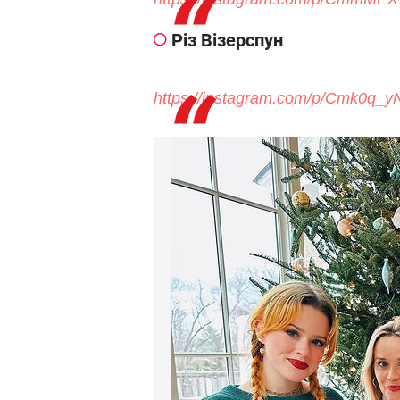
Різ Візерспун
https://instagram.com/p/Cmk0q_y