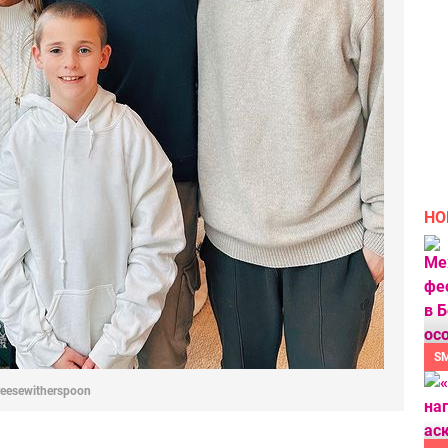
НО
S
reesewitherspoon