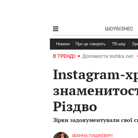
ШОУБІЗНЕС
Новини
Про це говорять
ТВ-шоу
Зі
ochka.net
Війна в Україні 2022
В ТРЕНДІ:
Допомогти tochka.net
Instagram-х
знаменитост
Різдво
Зірки задокументували свої с
ІВАННА ПАШКЕВИЧ