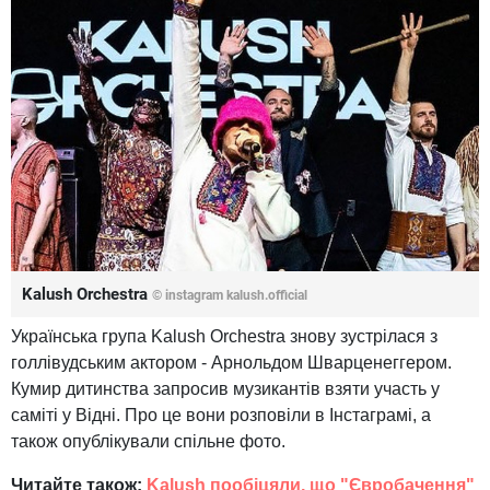
Kalush Orchestra
© instagram kalush.official
Українська група Kalush Orchestra знову зустрілася з
голлівудським актором - Арнольдом Шварценеггером.
Кумир дитинства запросив музикантів взяти участь у
саміті у Відні. Про це вони розповіли в Інстаграмі, а
також опублікували спільне фото.
Читайте також:
Kalush пообіцяли, що "Євробачення"