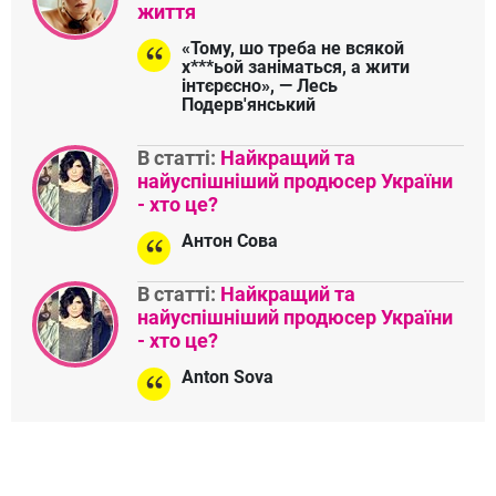
життя
«Тому, шо треба не всякой
х***ьой заніматься, а жити
інтєрєсно», — Лесь
Подерв'янський
В статті:
Найкращий та
найуспішніший продюсер України
- хто це?
Антон Сова
В статті:
Найкращий та
найуспішніший продюсер України
- хто це?
Anton Sova