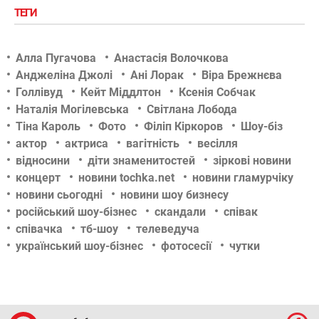
ТЕГИ
Алла Пугачова
Анастасія Волочкова
Анджеліна Джолі
Ані Лорак
Віра Брежнєва
Голлівуд
Кейт Міддлтон
Ксенія Собчак
Наталія Могілевська
Світлана Лобода
Тіна Кароль
Фото
Філіп Кіркоров
Шоу-біз
актор
актриса
вагітність
весілля
відносини
діти знаменитостей
зіркові новини
концерт
новини tochka.net
новини гламурчіку
новини сьогодні
новини шоу бизнесу
російський шоу-бізнес
скандали
співак
співачка
тб-шоу
телеведуча
український шоу-бізнес
фотосесії
чутки