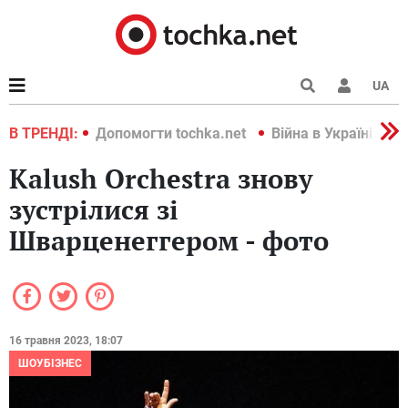
UA
країні 2022
В ТРЕНДІ:
Допомогти tochka.net
Війна в Україні 202
Kalush Orchestra знову
зустрілися зі
Шварценеггером - фото
16 травня 2023, 18:07
ШОУБІЗНЕС