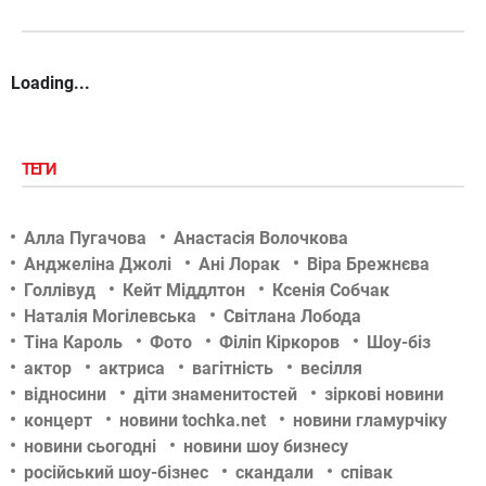
Loading...
ТЕГИ
Алла Пугачова
Анастасія Волочкова
Анджеліна Джолі
Ані Лорак
Віра Брежнєва
Голлівуд
Кейт Міддлтон
Ксенія Собчак
Наталія Могілевська
Світлана Лобода
Тіна Кароль
Фото
Філіп Кіркоров
Шоу-біз
актор
актриса
вагітність
весілля
відносини
діти знаменитостей
зіркові новини
концерт
новини tochka.net
новини гламурчіку
новини сьогодні
новини шоу бизнесу
російський шоу-бізнес
скандали
співак