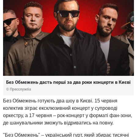
Без Обмежень дасть перші за два роки концерти в Києві
© Пресслужба
Без Обмежень готують два шоу в Києві. 15 червня
колектив зіграє ексклюзивний концерт у супроводі
оркестру, а 17 червня – рок-концерт у форматі фан-зони,
де шанувальники зможуть відриватись на повну.
"Без Обмежень" – український гурт, який збирає тисячні