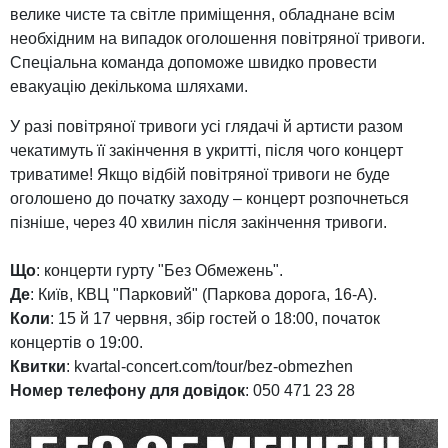
велике чисте та світле приміщення, обладнане всім
необхідним на випадок оголошення повітряної тривоги.
Спеціальна команда допоможе швидко провести
евакуацію декількома шляхами.
У разі повітряної тривоги усі глядачі й артисти разом
чекатимуть її закінчення в укритті, після чого концерт
триватиме! Якщо відбій повітряної тривоги не буде
оголошено до початку заходу – концерт розпочнеться
пізніше, через 40 хвилин після закінчення тривоги.
Що
: концерти гурту "Без Обмежень".
Де
: Київ, КВЦ "Парковий" (Паркова дорога, 16-А).
Коли
: 15 й 17 червня, збір гостей о 18:00, початок
концертів о 19:00.
Квитки
: kvartal-concert.com/tour/bez-obmezhen
Номер телефону для довідок
: 050 471 23 28