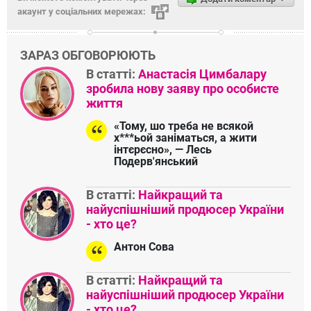
акаунт у соціальних мережах:
ЗАРАЗ ОБГОВОРЮЮТЬ
В статті:
Анастасія Цимбалару
зробила нову заяву про особисте
життя
«Тому, шо треба не всякой
х***ьой заніматься, а жити
інтєрєсно», — Лесь
Подерв'янський
В статті:
Найкращий та
найуспішніший продюсер України
- хто це?
Антон Сова
В статті:
Найкращий та
найуспішніший продюсер України
- хто це?