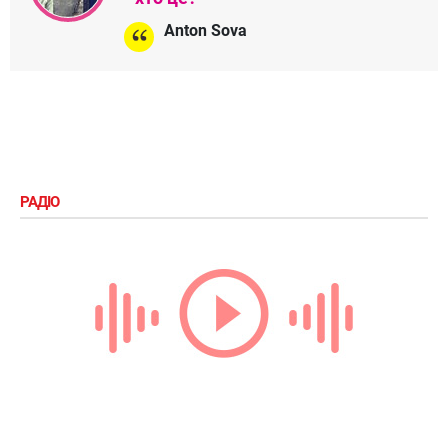
Anton Sova
РАДІО