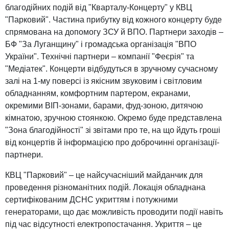
благодійних подій від "Кварталу-Концерту" у КВЦ
"Парковий". Частина прибутку від кожного концерту буде
спрямована на допомогу ЗСУ й ВПО. Партнери заходів –
БФ "За Луганщину" і громадська організація "ВПО
України". Технічні партнери – компанії "Феєрія" та
"Медіатек". Концерти відбудуться в зручному сучасному
залі на 1-му поверсі із якісним звуковим і світловим
обладнанням, комфортним партером, екранами,
окремими ВІП-зонами, барами, фуд-зоною, дитячою
кімнатою, зручною стоянкою. Окремо буде представлена
"Зона благодійності" зі звітами про те, на що йдуть гроші
від концертів й інформацією про доброчинні організації-
партнери.
КВЦ "Парковий" – це найсучасніший майданчик для
проведення різноманітних подій. Локація обладнана
сертифікованим ДСНС укриттям і потужними
генераторами, що дає можливість проводити події навіть
під час відсутності електропостачання. Укриття – це