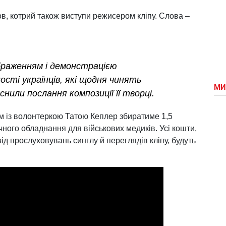
ов, котрий також виступи режисером кліпу. Слова –
браженням і демонстрацією
ості українців, які щодня чинять
МИ
снили послання композиції її творці.
ом із волонтеркою Татою Кеплер збиратиме 1,5
ного обладнання для військових медиків. Усі кошти,
д прослуховувань синглу й переглядів кліпу, будуть