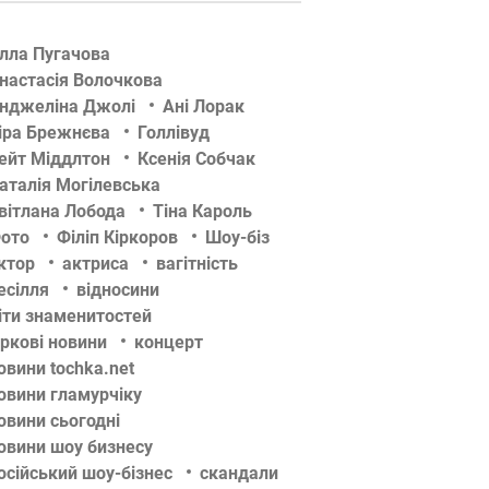
лла Пугачова
настасія Волочкова
нджеліна Джолі
Ані Лорак
іра Брежнєва
Голлівуд
ейт Міддлтон
Ксенія Собчак
аталія Могілевська
вітлана Лобода
Тіна Кароль
ото
Філіп Кіркоров
Шоу-біз
ктор
актриса
вагітність
есілля
відносини
іти знаменитостей
іркові новини
концерт
овини tochka.net
овини гламурчіку
овини сьогодні
овини шоу бизнесу
осійський шоу-бізнес
скандали