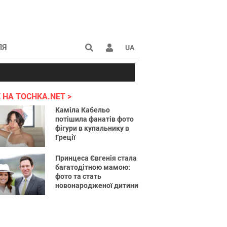
ЛЯ
UA
країні 2022
 НА TOCHKA.NET
Каміла Кабельо
потішила фанатів фото
фігури в купальнику в
Греції
Принцеса Євгенія стала
багатодітною мамою:
фото та стать
новонародженої дитини