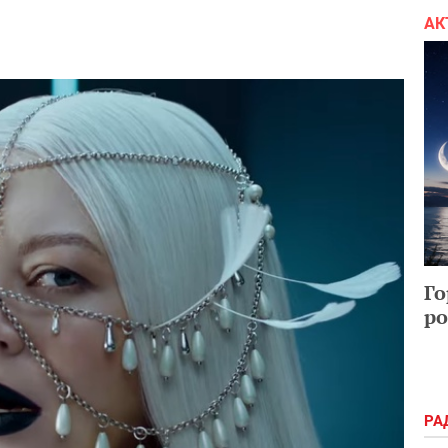
АК
Го
ро
РА