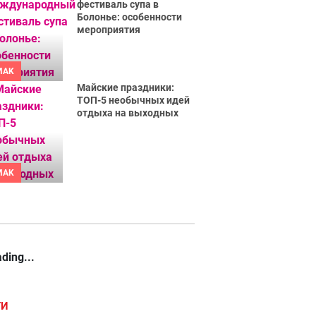
фестиваль супа в
Болонье: особенности
мероприятия
MAK
Майские праздники:
ТОП-5 необычных идей
отдыха на выходных
MAK
ding...
ГИ