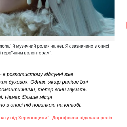
ha" й музичний ролик на неї. Як зазначено в описі
 і героїчним волонтерам".
ь – в розкотистому відлунні вже
их духових. Однак, якщо раніше їхні
-романтичними, тепер вони звучать
і. Немає більше місця
о в описі під новинкою на ютюбі.
вагу від Херсонщини": Дорофєєва відклала реліз