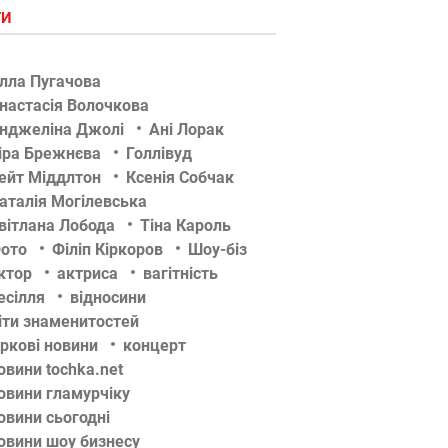
ГИ
лла Пугачова
настасія Волочкова
нджеліна Джолі
Ані Лорак
іра Брежнєва
Голлівуд
ейт Міддлтон
Ксенія Собчак
аталія Могілевська
вітлана Лобода
Тіна Кароль
ото
Філіп Кіркоров
Шоу-біз
ктор
актриса
вагітність
есілля
відносини
іти знаменитостей
іркові новини
концерт
овини tochka.net
овини гламурчіку
овини сьогодні
овини шоу бизнесу