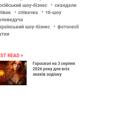
осійський шоу-бізнес
скандали
півак
співачка
тб-шоу
елеведуча
країнський шоу-бізнес
фотосесії
утки
ST READ
Гороскоп на 3 серпня
2026 року для всіх
знаків зодіаку