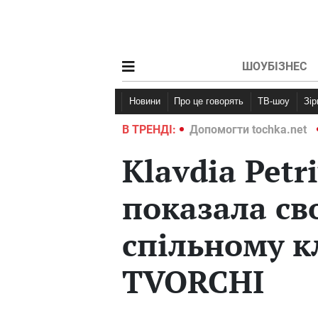
ШОУБІЗНЕС
Новини
Про це говорять
ТВ-шоу
Зі
ochka.net
Війна в Україні 2022
В ТРЕНДІ:
Допомогти tochka.net
Klavdia Pet
показала св
спільному к
TVORCHI