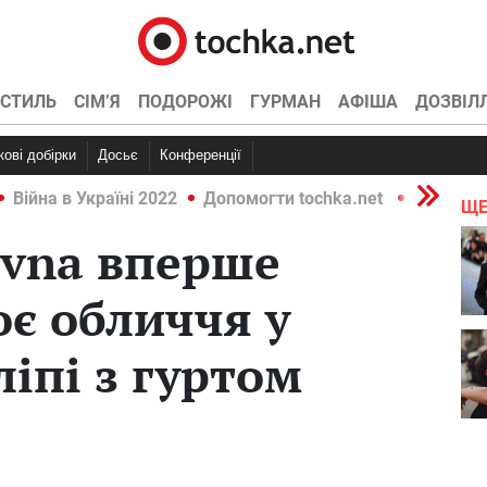
СТИЛЬ
СІМ’Я
ПОДОРОЖІ
ГУРМАН
АФІША
ДОЗВІЛ
ркові добірки
Досьє
Конференції
Війна в Україні 2022
Допомогти tochka.net
Війна в У
ЩЕ
rivna вперше
оє обличчя у
ліпі з гуртом