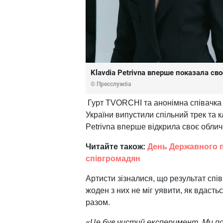
Klavdia Petrivna вперше показала св
© Пресслужба
Гурт TVORCHI та анонімна співачка 
України випустили спільний трек та к
Petrivna вперше відкрила своє обли
Читайте також:
День Державного пр
співгромадян
Артисти зізналися, що результат спів
жоден з них не міг уявити, як вдастьс
разом.
«Це був чистий експеримент. Ми по