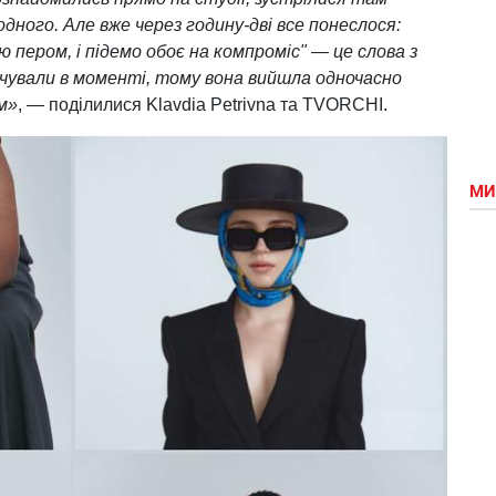
дного. Але вже через годину-дві все понеслося:
пером, і підемо обоє на компроміс" — це слова з
ідчували в моменті, тому вона вийшла одночасно
м»
, — поділилися Klavdia Petrivna та TVORCHI.
МИ