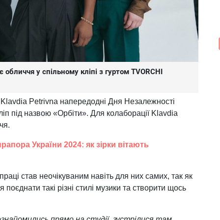
оє обличчя у спільному кліпі з гуртом TVORCHI
Klavdia Petrivna напередодні Дня Незалежності
ліп під назвою «Орбіти». Для колаборації Klavdia
ччя.
апора України 2024: як зірки вітають
праці став неочікуваним навіть для них самих, так як
я поєднати такі різні стилі музики та створити щось
знайомились прямо на студії, зустрілися там