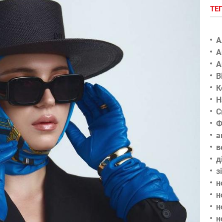
ТЕ
А
А
А
В
К
Н
С
Ф
а
в
д
з
н
н
н
н