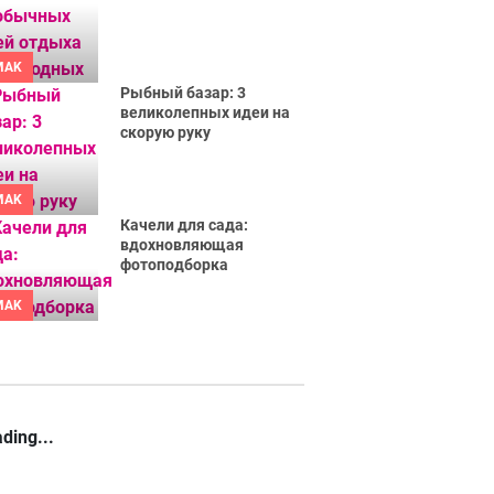
MAK
Рыбный базар: 3
великолепных идеи на
скорую руку
MAK
Качели для сада:
вдохновляющая
фотоподборка
MAK
ding...