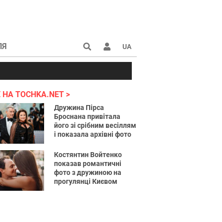
ЛЯ
UA
країні 2022
 НА TOCHKA.NET
Дружина Пірса
Броснана привітала
його зі срібним весіллям
і показала архівні фото
Костянтин Войтенко
показав романтичні
фото з дружиною на
прогулянці Києвом