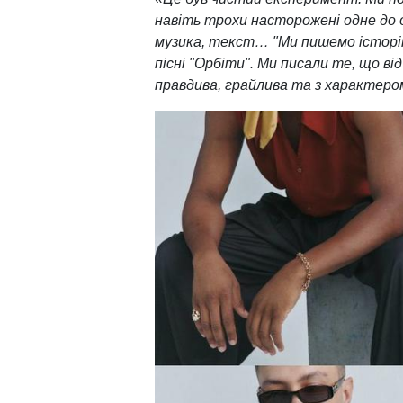
навіть трохи насторожені одне до о
музика, текст… "Ми пишемо історію 
пісні "Орбіти". Ми писали те, що в
правдива, грайлива та з характеро