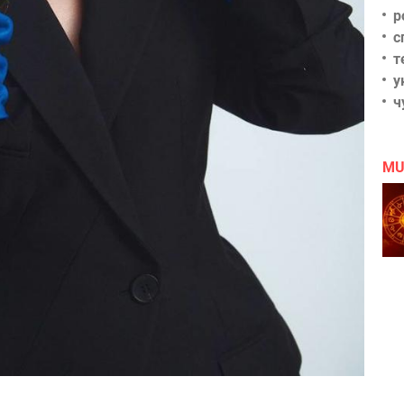
р
с
т
у
ч
MU