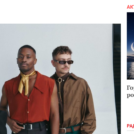
АК
Го
ро
РА