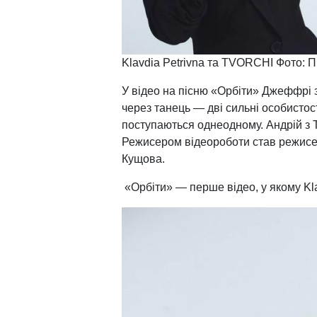
Klavdia Petrivna та TVORCHI Фото: 
У відео на пісню «Орбіти» Джеффрі з
через танець — дві сильні особистост
поступаються однеодному. Андрій з
Режисером відеороботи став режисе
Кущова.
«Орбіти» — перше відео, у якому Kla