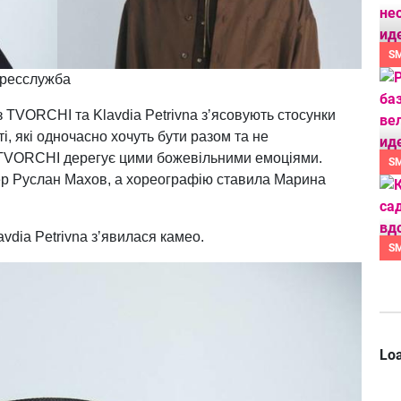
S
Пресслужба
 TVORCHI та Klavdia Petrivna зʼясовують стосунки
і, які одночасно хочуть бути разом та не
 TVORCHI дерегує цими божевільними емоціями.
S
р Руслан Махов, а хореографію ставила Марина
vdia Petrivna зʼявилася камео.
S
Loa