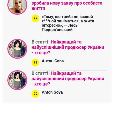
зробила нову заяву про особисте
життя
«Тому, шо треба не всякой
х***ьой заніматься, а жити
інтєрєсно», — Лесь
Подерв'янський
В статті:
Найкращий та
найуспішніший продюсер України
- хто це?
Антон Сова
В статті:
Найкращий та
найуспішніший продюсер України
- хто це?
Anton Sova