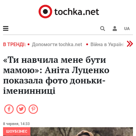
UA
країні 2022
В ТРЕНДІ:
Допомогти tochka.net
Війна в Україні 202
«Ти навчила мене бути
мамою»: Аніта Луценко
показала фото доньки-
іменинниці
8 червня, 14:33
ШОУБІЗНЕС