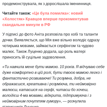
продемонструвала, як з дорослішала іменинниця.
Читайте також:
«Це була помилка»: новий
«Холостяк» Кравцов вперше прокоментував
скандальне минуле в РФ
У підписі до фото Аніта розповіла про хобі та таланти
дочки. Виявляється, що Мія вже вільно володіє одразу
чотирьма мовами, займається серфінгом та чудово
малює. Також Луценко додала, що роль матері
приносить їй суцільне задоволення.
«Ти навчила мене бути мамою. 10 років. Я відчуваю себе
дуже комфортно в цій ролі, бути твоєю мамою легко і
фантастично розвиваюче! Ти розумна, добра, не
ображаєшся, креативна і розуміюча, ти неймовірно
малюєш, катаєшся на серфі, читаєш бо хочеш,
володієш 4-ма мовами, відкрита, підтримуюча і з
неймовірним почуттям гумору»,
— розчулила
підписників Луценко.