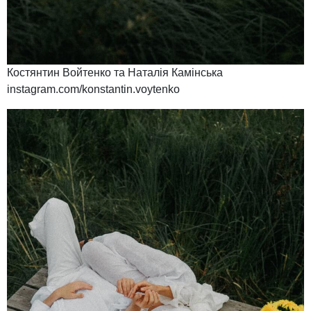
Костянтин Войтенко та Наталія Камінська
instagram.com/konstantin.voytenko