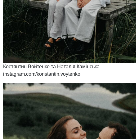
Костянтин Войтенко та Наталія Камінська
instagram.com/konstantin.voytenko