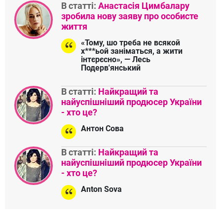
В статті:
Анастасія Цимбалару
зробила нову заяву про особисте
життя
«Тому, шо треба не всякой
х***ьой заніматься, а жити
інтєрєсно», — Лесь
Подерв'янський
В статті:
Найкращий та
найуспішніший продюсер України
- хто це?
Антон Сова
В статті:
Найкращий та
найуспішніший продюсер України
- хто це?
Anton Sova