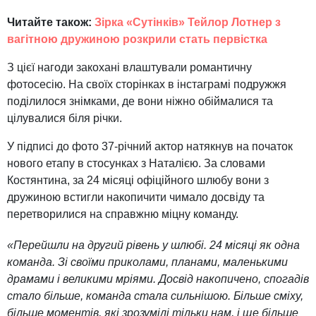
Читайте також:
Зірка «Сутінків» Тейлор Лотнер з
вагітною дружиною розкрили стать первістка
З цієї нагоди закохані влаштували романтичну
фотосесію. На своїх сторінках в інстаграмі подружжя
поділилося знімками, де вони ніжно обіймалися та
цілувалися біля річки.
У підписі до фото 37-річний актор натякнув на початок
нового етапу в стосунках з Наталією. За словами
Костянтина, за 24 місяці офіційного шлюбу вони з
дружиною встигли накопичити чимало досвіду та
перетворилися на справжню міцну команду.
«Перейшли на другий рівень у шлюбі. 24 місяці як одна
команда. Зі своїми приколами, планами, маленькими
драмами і великими мріями. Досвід накопичено, спогадів
стало більше, команда стала сильнішою. Більше сміху,
більше моментів, які зрозумілі тільки нам, і ще більше