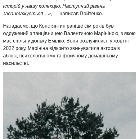
історій у нашу колекцію. Наступний рівень
завантажується…»
, — написав Войтенко.
Нагадаємо, що Констянтин раніше сім років був
одружений з танцівницею Валентиною Марініною, з якою
має спільну доньку Емілію. Вони розлучилися у жовтні
2022 року. Марініна відкрито звинуватила актора в
аб'юзі, психологічному та фізичному домашньому
насильстві.