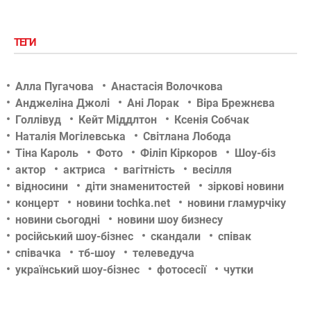
ТЕГИ
Алла Пугачова
Анастасія Волочкова
Анджеліна Джолі
Ані Лорак
Віра Брежнєва
Голлівуд
Кейт Міддлтон
Ксенія Собчак
Наталія Могілевська
Світлана Лобода
Тіна Кароль
Фото
Філіп Кіркоров
Шоу-біз
актор
актриса
вагітність
весілля
відносини
діти знаменитостей
зіркові новини
концерт
новини tochka.net
новини гламурчіку
новини сьогодні
новини шоу бизнесу
російський шоу-бізнес
скандали
співак
співачка
тб-шоу
телеведуча
український шоу-бізнес
фотосесії
чутки