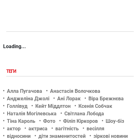
Loading...
ТЕГИ
Алла Пугачова
Анастасія Волочкова
Анджеліна Джолі
Ані Лорак
Віра Брежнєва
Голлівуд
Кейт Міддлтон
Ксенія Собчак
Наталія Могілевська
Світлана Лобода
Тіна Кароль
Фото
Філіп Кіркоров
Шоу-біз
актор
актриса
вагітність
весілля
відносини
діти знаменитостей
зіркові новини