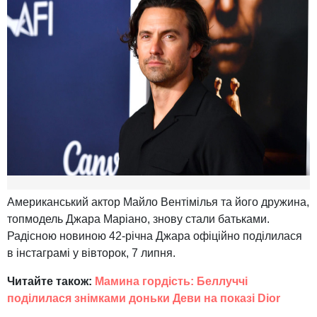
Американський актор Майло Вентімілья та його дружина,
топмодель Джара Маріано, знову стали батьками.
Радісною новиною 42-річна Джара офіційно поділилася
в інстаграмі у вівторок, 7 липня.
Читайте також:
Мамина гордість: Беллуччі
поділилася знімками доньки Деви на показі Dior