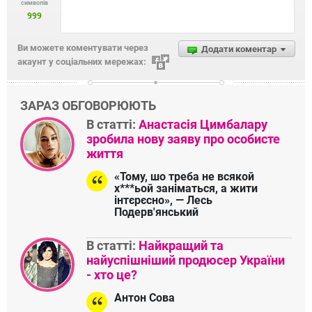
символів
999
Ви можете коментувати через
Додати коментар
акаунт у соціальних мережах:
ЗАРАЗ ОБГОВОРЮЮТЬ
В статті:
Анастасія Цимбалару
зробила нову заяву про особисте
життя
«Тому, шо треба не всякой
х***ьой заніматься, а жити
інтєрєсно», — Лесь
Подерв'янський
В статті:
Найкращий та
найуспішніший продюсер України
- хто це?
Антон Сова