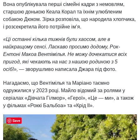
Вона опублікувала перші сімейні кадри з немовлям,
старшою донькою Кеала Корал та їхнім улюбленим
собакою Дюком. Зірка розповіла, що народила хлопчика,
і розсекретила його потрійне ім’я.
«Ці останні кілька тижнів були хаосом, але в
найкращому сенсі. Ласкаво просимо додому, Рок-
Ентоні Макоа Вентімілья. Не можу дочекатися всіх
пригод, які чекають на нас з нашою родиною з 5
осіб!»,
— зворушливо написала Джара під фото.
Нагадаємо, що Вентімілья та Маріано таємно
одружилися у 2023 році. Майло відомий за ролями у
серіалах «Дівчата Гілмор», «Герої», «Це — ми», а також
у фільмах «Роккі Бальбоа» та «Крід II».
Save