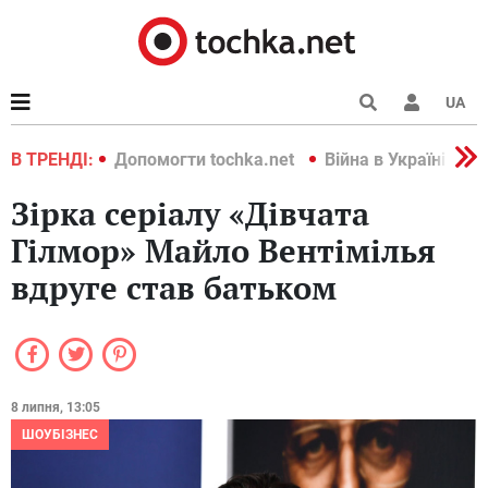
UA
країні 2022
В ТРЕНДІ:
Допомогти tochka.net
Війна в Україні 202
Зірка серіалу «Дівчата
Гілмор» Майло Вентімілья
вдруге став батьком
8 липня, 13:05
ШОУБІЗНЕС