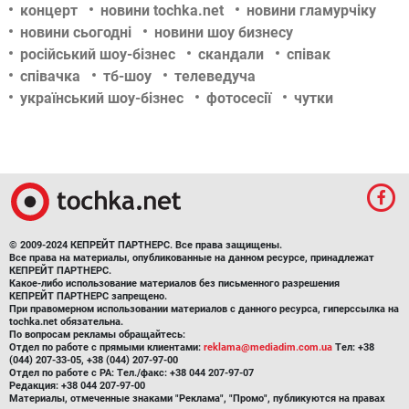
концерт
новини tochka.net
новини гламурчіку
новини сьогодні
новини шоу бизнесу
російський шоу-бізнес
скандали
співак
співачка
тб-шоу
телеведуча
український шоу-бізнес
фотосесії
чутки
© 2009-2024 КЕПРЕЙТ ПАРТНЕРС. Все права защищены.
Все права на материалы, опубликованные на данном ресурсе, принадлежат
КЕПРЕЙТ ПАРТНЕРС.
Какое-либо использование материалов без письменного разрешения
КЕПРЕЙТ ПАРТНЕРС запрещено.
При правомерном использовании материалов с данного ресурса, гиперссылка на
tochka.net обязательна.
По вопросам рекламы обращайтесь:
Отдел по работе с прямыми клиентами:
reklama@mediadim.com.ua
Тел: +38
(044) 207-33-05, +38 (044) 207-97-00
Отдел по работе с РА: Тел./факс: +38 044 207-97-07
Редакция: +38 044 207-97-00
Материалы, отмеченные знаками "Реклама", "Промо", публикуются на правах