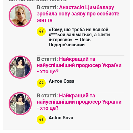
В статті:
Анастасія Цимбалару
зробила нову заяву про особисте
життя
«Тому, шо треба не всякой
х***ьой заніматься, а жити
інтєрєсно», — Лесь
Подерв'янський
В статті:
Найкращий та
найуспішніший продюсер України
- хто це?
Антон Сова
В статті:
Найкращий та
найуспішніший продюсер України
- хто це?
Anton Sova