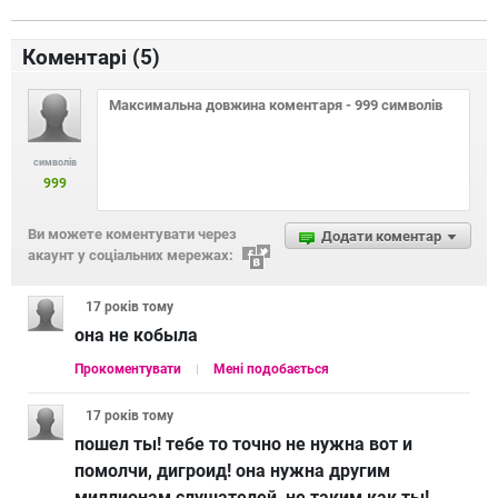
Коментарі (
5
)
символів
999
Ви можете коментувати через
Додати коментар
акаунт у соціальних мережах:
17 років
тому
она не кобыла
Прокоментувати
Мені подобається
17 років
тому
пошел ты! тебе то точно не нужна вот и
помолчи, дигроид! она нужна другим
миллионам слушателей, не таким как ты!,