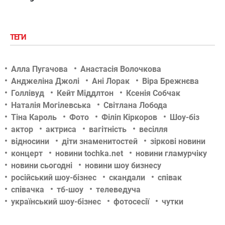
ТЕГИ
Алла Пугачова
Анастасія Волочкова
Анджеліна Джолі
Ані Лорак
Віра Брежнєва
Голлівуд
Кейт Міддлтон
Ксенія Собчак
Наталія Могілевська
Світлана Лобода
Тіна Кароль
Фото
Філіп Кіркоров
Шоу-біз
актор
актриса
вагітність
весілля
відносини
діти знаменитостей
зіркові новини
концерт
новини tochka.net
новини гламурчіку
новини сьогодні
новини шоу бизнесу
російський шоу-бізнес
скандали
співак
співачка
тб-шоу
телеведуча
український шоу-бізнес
фотосесії
чутки