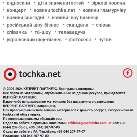
відносини
діти знаменитостей
зіркові новини
концерт
новини tochka.net
новини гламурчіку
новини сьогодні
новини шоу бизнесу
російський шоу-бізнес
скандали
співак
співачка
тб-шоу
телеведуча
український шоу-бізнес
фотосесії
чутки
© 2009-2024 КЕПРЕЙТ ПАРТНЕРС. Все права защищены.
Все права на материалы, опубликованные на данном ресурсе, принадлежат
КЕПРЕЙТ ПАРТНЕРС.
Какое-либо использование материалов без письменного разрешения
КЕПРЕЙТ ПАРТНЕРС запрещено.
При правомерном использовании материалов с данного ресурса, гиперссылка на
tochka.net обязательна.
По вопросам рекламы обращайтесь:
Отдел по работе с прямыми клиентами:
reklama@mediadim.com.ua
Тел: +38
(044) 207-33-05, +38 (044) 207-97-00
Отдел по работе с РА: Тел./факс: +38 044 207-97-07
Редакция: +38 044 207-97-00