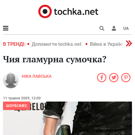
UA
країні 2022
В ТРЕНДІ:
Допомогти tochka.net
Війна в Україні 202
Чия гламурна сумочка?
НІКА ЛАВСЬКА
11 травня 2009, 12:00
ШОУБІЗНЕС