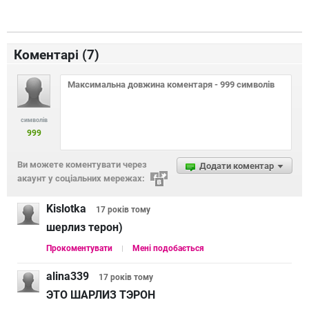
Коментарі (
7
)
символів
999
Ви можете коментувати через
Додати коментар
акаунт у соціальних мережах:
Kislotka
17 років
тому
шерлиз терон)
Прокоментувати
Мені подобається
alina339
17 років
тому
ЭТО ШАРЛИЗ ТЭРОН