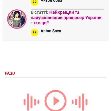
Антон Сова
В статті:
Найкращий та
найуспішніший продюсер України
- хто це?
Anton Sova
РАДІО