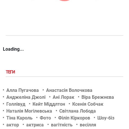
Loading...
ТЕГИ
Алла Пугачова
Анастасія Волочкова
Анджеліна Джолі
Ані Лорак
Віра Брежнєва
Голлівуд
Кейт Міддлтон
Ксенія Собчак
Наталія Могілевська
Світлана Лобода
Тіна Кароль
Фото
Філіп Кіркоров
Шоу-біз
актор
актриса
вагітність
весілля