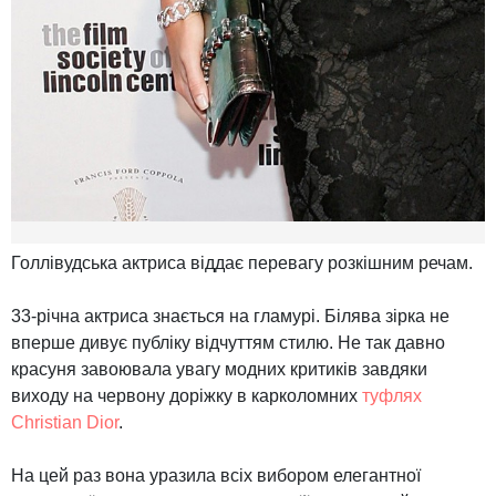
Голлівудська актриса віддає перевагу розкішним речам.
33-річна актриса знається на гламурі. Білява зірка не
вперше дивує публіку відчуттям стилю. Не так давно
красуня завоювала увагу модних критиків завдяки
виходу на червону доріжку в карколомних
туфлях
Christian Dior
.
На цей раз вона уразила всіх вибором елегантної