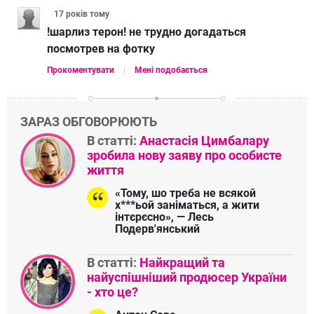
17 років
тому
!шарлиз терон! не трудно догадаться
посмотрев на фотку
Прокоментувати
Мені подобається
ЗАРАЗ ОБГОВОРЮЮТЬ
В статті:
Анастасія Цимбалару
зробила нову заяву про особисте
життя
«Тому, шо треба не всякой
х***ьой заніматься, а жити
інтєрєсно», — Лесь
Подерв'янський
В статті:
Найкращий та
найуспішніший продюсер України
- хто це?