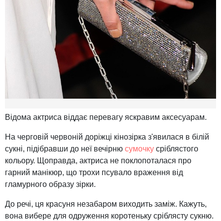
Відома актриса віддає перевагу яскравим аксесуарам.
На черговій червоній доріжці кінозірка з'явилася в білій
сукні, підібравши до неї вечірню
сумочку
сріблястого
кольору. Щоправда, актриса не поклопоталася про
гарний манікюр, що трохи псувало враження від
гламурного образу зірки.
До речі, ця красуня незабаром виходить заміж. Кажуть,
вона вибере для одруження коротеньку сріблясту сукню.