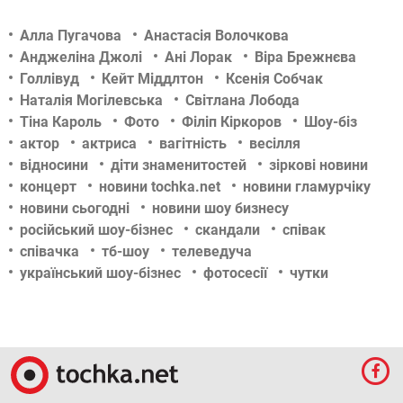
Алла Пугачова
Анастасія Волочкова
Анджеліна Джолі
Ані Лорак
Віра Брежнєва
Голлівуд
Кейт Міддлтон
Ксенія Собчак
Наталія Могілевська
Світлана Лобода
Тіна Кароль
Фото
Філіп Кіркоров
Шоу-біз
актор
актриса
вагітність
весілля
відносини
діти знаменитостей
зіркові новини
концерт
новини tochka.net
новини гламурчіку
новини сьогодні
новини шоу бизнесу
російський шоу-бізнес
скандали
співак
співачка
тб-шоу
телеведуча
український шоу-бізнес
фотосесії
чутки