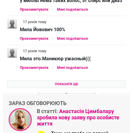
у миллы нема таких волос, эт спирс или диаз
Прокоментувати
Мені подобається
17 років
тому
Мила Йовович 100%
Прокоментувати
Мені подобається
17 років
тому
Мила это.Маникюр ужасный(((
Прокоментувати
Мені подобається
ПОКАЗАТИ ЩЕ
ЗАРАЗ ОБГОВОРЮЮТЬ
В статті:
Анастасія Цимбалару
зробила нову заяву про особисте
життя