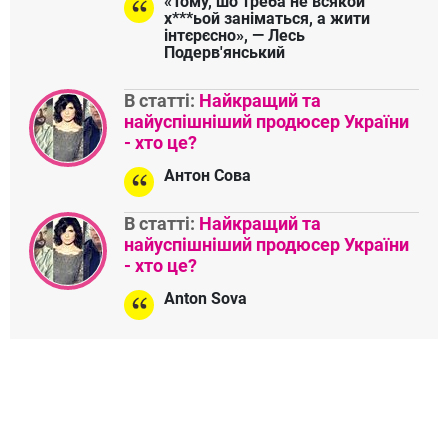
«Тому, шо треба не всякой
х***ьой заніматься, а жити
інтєрєсно», — Лесь
Подерв'янський
В статті:
Найкращий та
найуспішніший продюсер України
- хто це?
Антон Сова
В статті:
Найкращий та
найуспішніший продюсер України
- хто це?
Anton Sova