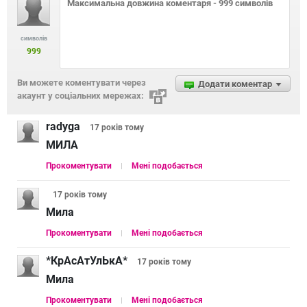
символів
999
Ви можете коментувати через
Додати коментар
акаунт у соціальних мережах:
radyga
17 років
тому
МИЛА
Прокоментувати
Мені подобається
17 років
тому
Мила
Прокоментувати
Мені подобається
*КрАсАтУлЬкА*
17 років
тому
Мила
Прокоментувати
Мені подобається