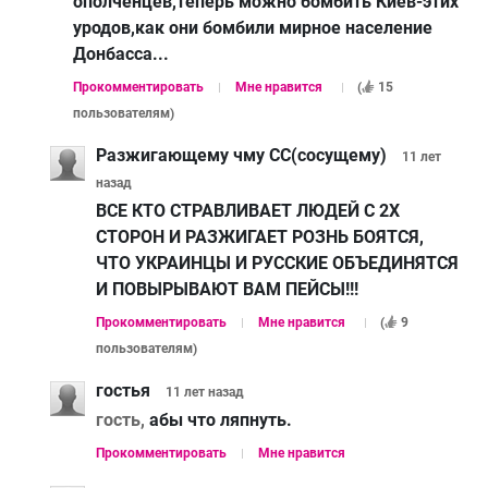
ополченцев,теперь можно бомбить Киев-этих
уродов,как они бомбили мирное население
Донбасса...
Прокомментировать
Мне нравится
(
15
пользователям
)
Разжигающему чму СС(сосущему)
11 лет
назад
ВСЕ КТО СТРАВЛИВАЕТ ЛЮДЕЙ С 2Х
СТОРОН И РАЗЖИГАЕТ РОЗНЬ БОЯТСЯ,
ЧТО УКРАИНЦЫ И РУССКИЕ ОБЪЕДИНЯТСЯ
И ПОВЫРЫВАЮТ ВАМ ПЕЙСЫ!!!
Прокомментировать
Мне нравится
(
9
пользователям
)
гостья
11 лет
назад
гость,
абы что ляпнуть.
Прокомментировать
Мне нравится