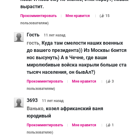
вырастит.
Прокомментировать
Мне нравится
(
15
пользователям
)
Гость
11 лет
назад
гость,
Куда там смелости наших военных
до вашего президента)) Из Москвы боится
нос высунуть) А в Чечне, где ваши
миролюбивые войска накрыли больше ста
тысяч населения, он бывАл?)
Прокомментировать
Мне нравится
(
3
пользователям
)
3693
11 лет
назад
Ванько,
козел африканский ваня
юродивый
Прокомментировать
Мне нравится
(
1
пользователю
)