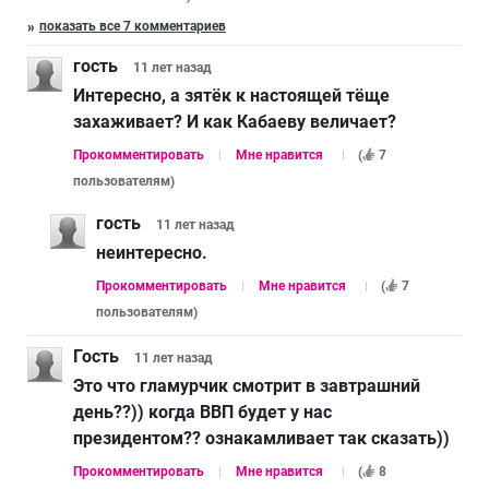
показать все 7 комментариев
гость
11 лет
назад
Интересно, а зятёк к настоящей тёще
захаживает? И как Кабаеву величает?
Прокомментировать
Мне нравится
(
7
пользователям
)
гость
11 лет
назад
неинтересно.
Прокомментировать
Мне нравится
(
7
пользователям
)
Гость
11 лет
назад
Это что гламурчик смотрит в завтрашний
день??)) когда ВВП будет у нас
президентом?? ознакамливает так сказать))
Прокомментировать
Мне нравится
(
8