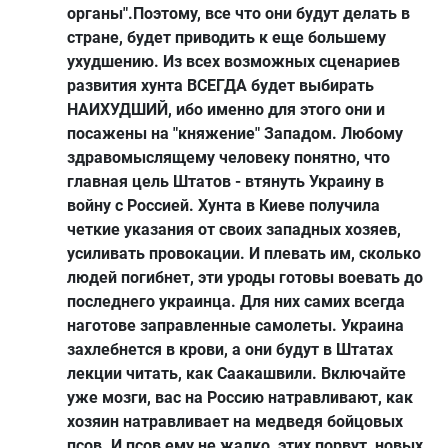
органы".Поэтому, все что они будут делать в
стране, будет приводить к еще большему
ухудшению. Из всех возможных сценариев
развития хунта ВСЕГДА будет выбирать
НАИХУДШИЙ, ибо именно для этого они и
посажены на "княжение" Западом. Любому
здравомыслящему человеку понятно, что
главная цель Штатов - втянуть Украину в
войну с Россией. Хунта в Киеве получила
четкие указания от своих западных хозяев,
усиливать провокации. И плевать им, сколько
людей погибнет, эти уроды готовы воевать до
последнего украинца. Для них самих всегда
наготове заправленные самолеты. Украина
захлебнется в крови, а они будут в Штатах
лекции читать, как Саакашвили. Включайте
уже мозги, вас на Россию натравливают, как
хозяин натравливает на медведя бойцовых
псов. И псов ему не жалко, этих порвут, новых