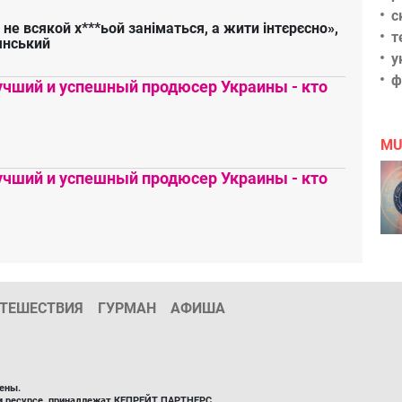
с
 не всякой х***ьой заніматься, а жити інтєрєсно»,
т
янський
у
ф
чший и успешный продюсер Украины - кто
MU
чший и успешный продюсер Украины - кто
ТЕШЕСТВИЯ
ГУРМАН
АФИША
ены.
ом ресурсе, принадлежат КЕПРЕЙТ ПАРТНЕРС.