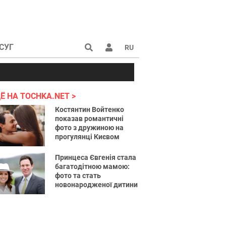
СУГ
RU
аине 2022
Ё НА TOCHKA.NET
Костянтин Войтенко
показав романтичні
фото з дружиною на
прогулянці Києвом
Принцеса Євгенія стала
багатодітною мамою:
фото та стать
новонародженої дитини