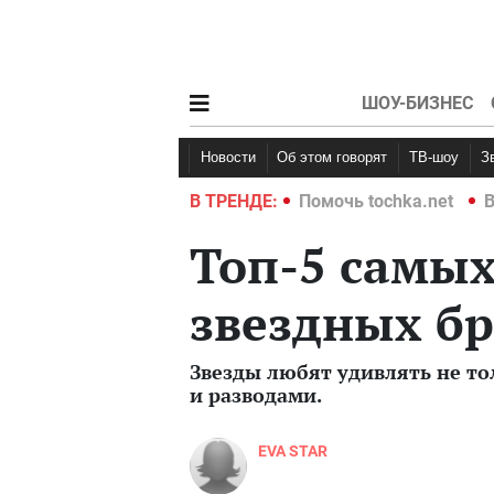
ШОУ-БИЗНЕС
Новости
Об этом говорят
ТВ-шоу
hka.net
Война в Украине 2022
В ТРЕНДЕ:
Помочь tochka.net
В
Топ-5 самых
звездных б
Звезды любят удивлять не т
и разводами.
EVA STAR