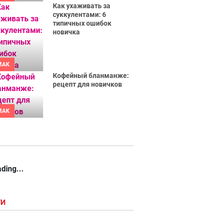
Как ухаживать за
суккулентами: 6
типичных ошибок
новичка
MAK
Кофейный бланманже:
рецепт для новичков
MAK
ding...
ГИ