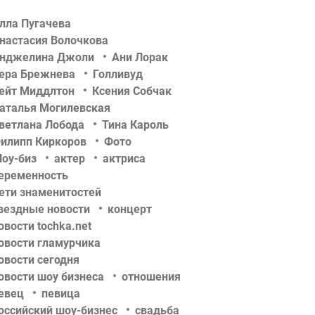
лла Пугачева
настасия Волочкова
нджелина Джоли
Ани Лорак
ера Брежнева
Голливуд
ейт Миддлтон
Ксения Собчак
аталья Могилевская
ветлана Лобода
Тина Кароль
илипп Киркоров
Фото
оу-биз
актер
актриса
еременность
ети знаменитостей
вездные новости
концерт
овости tochka.net
овости гламурчика
овости сегодня
овости шоу бизнеса
отношения
евец
певица
оссийский шоу-бизнес
свадьба