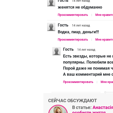
Гость
14 лет
назад
женятся не обдуманно
Прокомментировать
Мне нравит
Гость
14 лет
назад
Водка, пиар, деньги!!!
Прокомментировать
Мне нравит
Гость
14 лет
назад
Есть звезды, которые не 
популярны. Полюбили все 
Порой даже не понимая ч
А ваш комментарий мне 
Прокомментировать
Мне нра
СЕЙЧАС ОБСУЖДАЮТ
В статье:
Анастасі
особисте життя