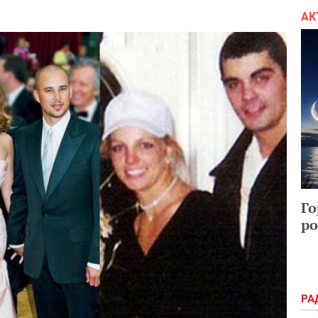
АК
Го
ро
РА