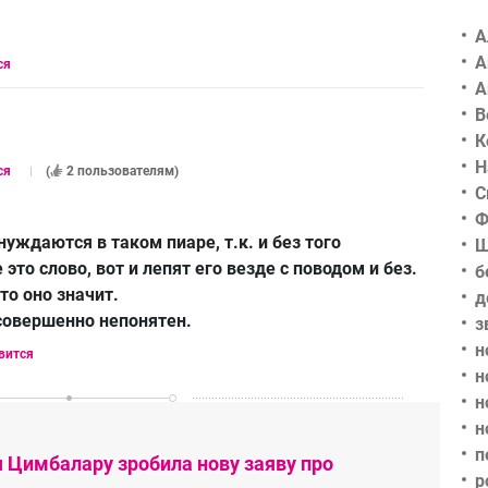
А
А
ся
А
В
К
Н
ся
(
2 пользователям
)
С
Ф
нуждаются в таком пиаре, т.к. и без того
Ш
это слово, вот и лепят его везде с поводом и без.
б
то оно значит.
д
совершенно непонятен.
з
н
вится
н
н
н
п
я Цимбалару зробила нову заяву про
р