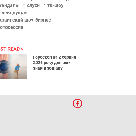
кандалы
слухи
тв-шоу
елеведущая
краинский шоу-бизнес
отосессии
ST READ
Гороскоп на 2 серпня
2026 року для всіх
знаків зодіаку