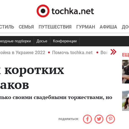
СТИЛЬ
СЕМЬЯ
ПУТЕШЕСТВИЯ
ГУРМАН
АФИША
ДО
Звездные подборки
Досье
Конференции
ойна в Украине 2022
Помочь tochka.net
Война в Укр
ЕЩ
 коротких
раков
олько своими свадебными торжествами, но
поделиться: