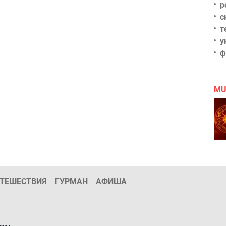
р
с
т
у
ф
MU
ТЕШЕСТВИЯ
ГУРМАН
АФИША