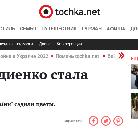
СТИЛЬ
СЕМЬЯ
ПУТЕШЕСТВИЯ
ГУРМАН
АФИША
ДО
Звездные подборки
Досье
Конференции
ойна в Украине 2022
Помочь tochka.net
Война в Укр
ЕЩ
диенко стала
аїни" садили цветы.
поделиться: