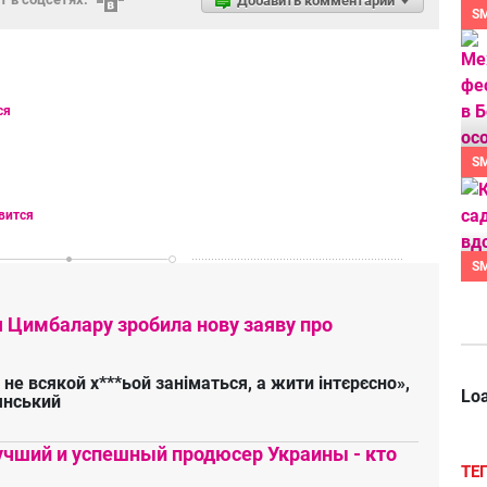
Добавить комментарий
S
ся
S
вится
S
я Цимбалару зробила нову заяву про
 не всякой х***ьой заніматься, а жити інтєрєсно»,
Loa
янський
чший и успешный продюсер Украины - кто
ТЕ