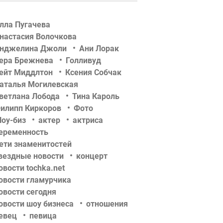
лла Пугачева
настасия Волочкова
нджелина Джоли
Ани Лорак
ера Брежнева
Голливуд
ейт Миддлтон
Ксения Собчак
аталья Могилевская
ветлана Лобода
Тина Кароль
илипп Киркоров
Фото
оу-биз
актер
актриса
еременность
ети знаменитостей
вездные новости
концерт
овости tochka.net
овости гламурчика
овости сегодня
овости шоу бизнеса
отношения
евец
певица