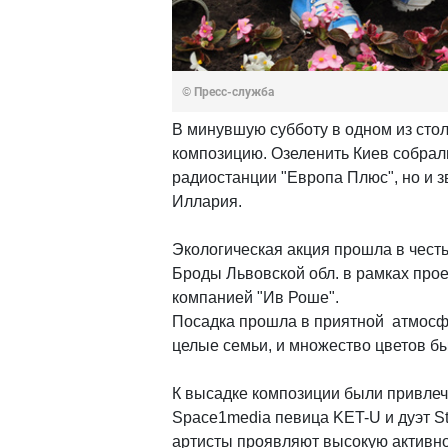
© Пресс-служба
В минувшую субботу в одном из сто
композицию. Озеленить Киев собрал
радиостанции "Европа Плюс", но и з
Иллария.
Экологическая акция прошла в честь
Броды Львовской обл. в рамках прое
компанией "Ив Роше".
Посадка прошла в приятной атмосфе
целые семьи, и множество цветов б
К высадке композиции были привлеч
Space1media певица KET-U и дуэт S
артисты проявляют высокую активно