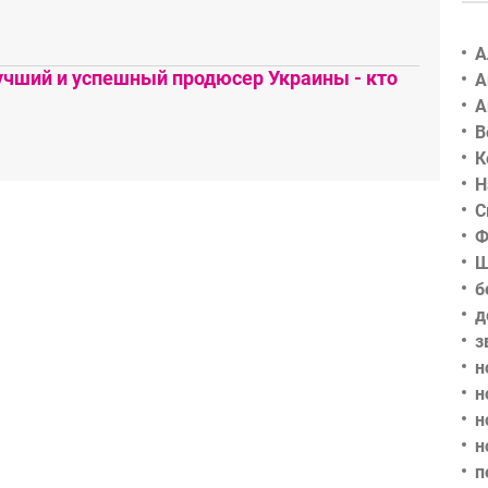
А
чший и успешный продюсер Украины - кто
А
А
В
К
Н
С
Ф
Ш
б
д
з
н
н
н
н
п