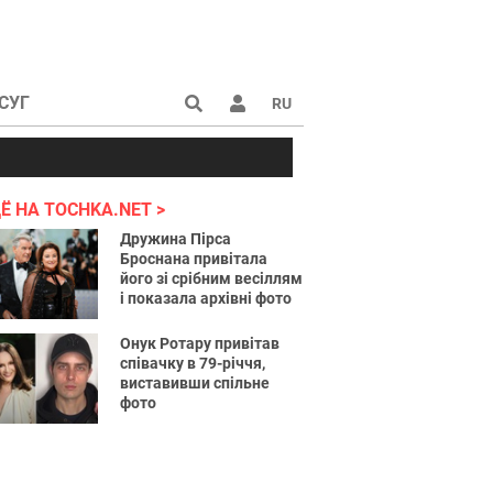
СУГ
RU
аине 2022
Ё НА TOCHKA.NET
Дружина Пірса
Броснана привітала
його зі срібним весіллям
і показала архівні фото
Онук Ротару привітав
співачку в 79-річчя,
виставивши спільне
фото