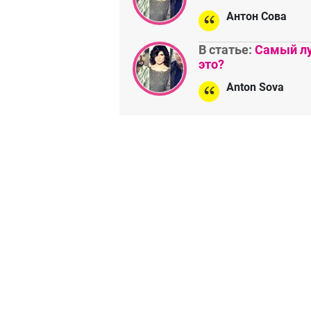
Антон Сова
В статье:
Самый лу
это?
Anton Sova