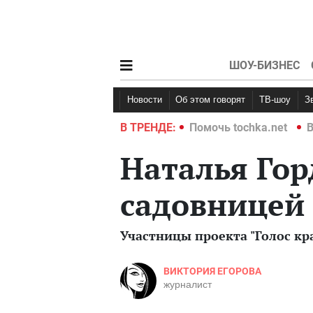
ШОУ-БИЗНЕС
Новости
Об этом говорят
ТВ-шоу
hka.net
Война в Украине 2022
В ТРЕНДЕ:
Помочь tochka.net
В
Наталья Гор
садовницей
Участницы проекта "Голос кр
ВИКТОРИЯ ЕГОРОВА
журналист