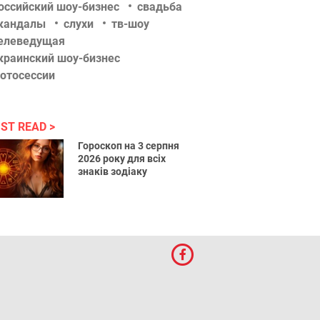
оссийский шоу-бизнес
свадьба
кандалы
слухи
тв-шоу
елеведущая
краинский шоу-бизнес
отосессии
ST READ
Гороскоп на 3 серпня
2026 року для всіх
знаків зодіаку