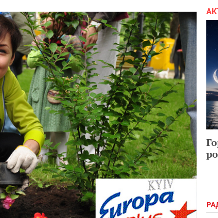
АК
Го
ро
РА