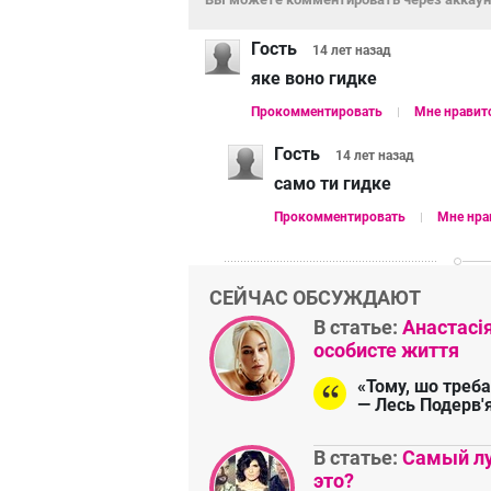
Гость
14 лет
назад
яке воно гидке
Прокомментировать
Мне нравит
Гость
14 лет
назад
само ти гидке
Прокомментировать
Мне нра
СЕЙЧАС ОБСУЖДАЮТ
В статье:
Анастасі
особисте життя
«Тому, шо треба
— Лесь Подерв'
В статье:
Самый лу
это?