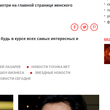
с
мотри на главной странице женского
т
у
ф
 будь в курсе всех самых интересных и
MU
ЕЙ ЛАЗАРЕВ
НОВОСТИ TOCHKA.NET
ШОУ-БИЗНЕСА
ЗВЕЗДНЫЕ НОВОСТИ
ОВОСТИ СЕГОДНЯ