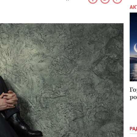
АК
Го
ро
РА