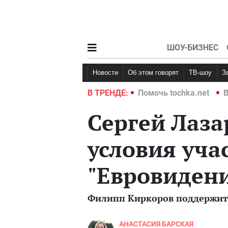
ШОУ-БИЗНЕС
Новости
Об этом говорят
ТВ-шоу
hka.net
Война в Украине 2022
В ТРЕНДЕ:
Помочь tochka.net
В
Сергей Лаза
условия уча
"Евровидени
Филипп Киркоров поддержит 
АНАСТАСИЯ БАРСКАЯ