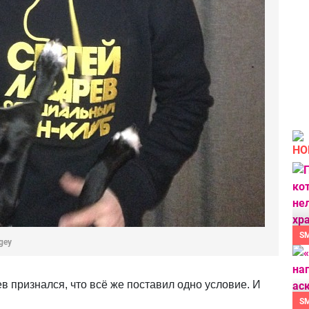
НО
S
gey
в признался, что всё же поставил одно условие. И
S