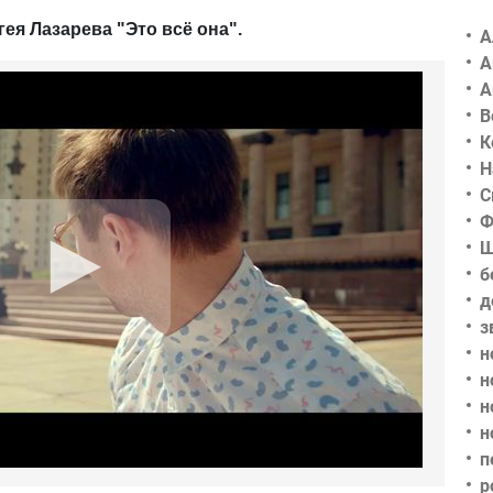
ея Лазарева "Это всё она".
А
А
А
В
К
Н
С
Ф
Ш
б
д
з
н
н
н
н
п
р