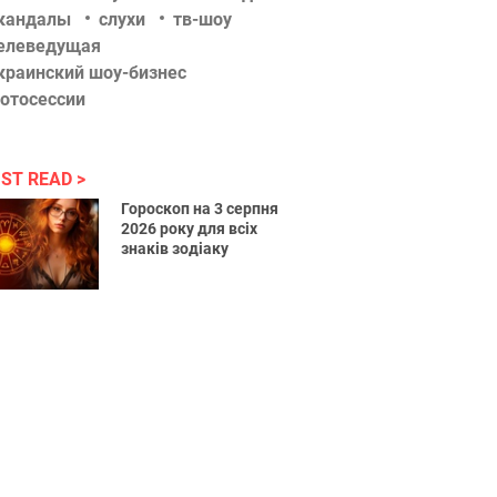
кандалы
слухи
тв-шоу
елеведущая
краинский шоу-бизнес
отосессии
ST READ
Гороскоп на 3 серпня
2026 року для всіх
знаків зодіаку