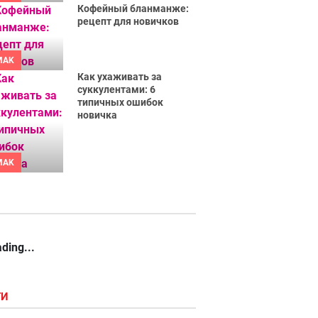
Кофейный бланманже:
рецепт для новичков
MAK
Как ухаживать за
суккулентами: 6
типичных ошибок
новичка
MAK
ding...
ГИ