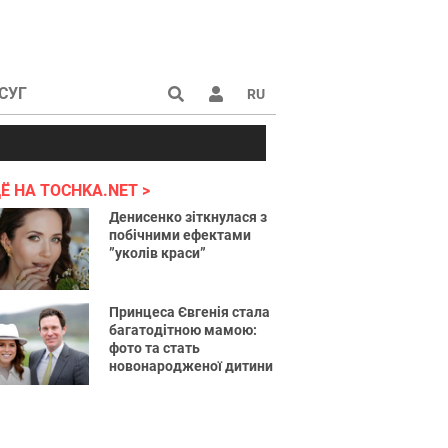
СУГ
RU
аине 2022
Ё НА TOCHKA.NET
Денисенко зіткнулася з
побічними ефектами
”уколів краси”
Принцеса Євгенія стала
багатодітною мамою:
фото та стать
новонародженої дитини