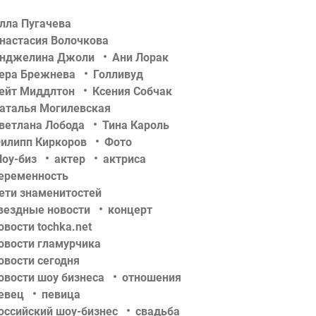
лла Пугачева
настасия Волочкова
нджелина Джоли
Ани Лорак
ера Брежнева
Голливуд
ейт Миддлтон
Ксения Собчак
аталья Могилевская
ветлана Лобода
Тина Кароль
илипп Киркоров
Фото
оу-биз
актер
актриса
еременность
ети знаменитостей
вездные новости
концерт
овости tochka.net
овости гламурчика
овости сегодня
овости шоу бизнеса
отношения
евец
певица
оссийский шоу-бизнес
свадьба