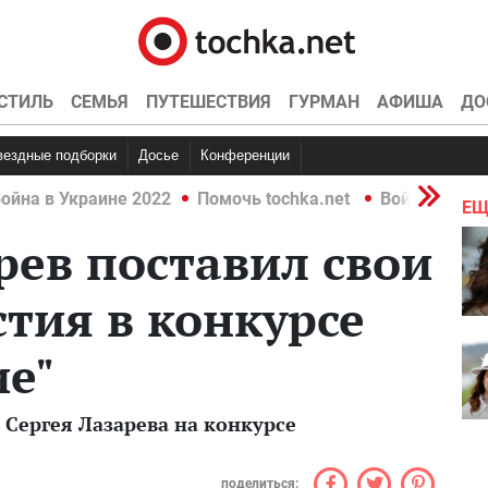
СТИЛЬ
СЕМЬЯ
ПУТЕШЕСТВИЯ
ГУРМАН
АФИША
ДО
Звездные подборки
Досье
Конференции
ойна в Украине 2022
Помочь tochka.net
Война в Укр
ЕЩ
рев поставил свои
стия в конкурсе
е"
Сергея Лазарева на конкурсе
поделиться: