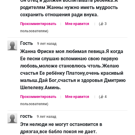
Он отец и должен воспитывать ребёнка.А
родителям Жанны нужно иметь мудрость
сохранить отношения ради внука.
Прокомментировать
Мне нравится
(
3
пользователям
)
Гость
9 лет
назад
Жанна Фриске моя любимая певица.Я когда
Ее песни слушаю вспоминаю свою первую
любовь,моложе становлюсь чтоль.Желаю
счастья Ее ребёнку Платону,очень красивый
малыш.Дай Бог,счастья и здоровья Дмитрию
Шепелеву.Аминь.
Прокомментировать
Мне нравится
(
4
пользователям
)
гость
9 лет
назад
Эти нелюди не могут остановится в
дрязгах,все бабло покоя не дает.