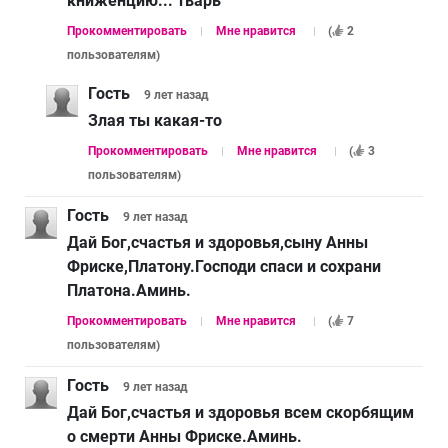
книженцию... тварь
Прокомментировать
Мне нравится
(
2
пользователям
)
Гость
9 лет
назад
Злая ты какая-то
Прокомментировать
Мне нравится
(
3
пользователям
)
Гость
9 лет
назад
Дай Бог,счастья и здоровья,сыну Анны
Фриске,Платону.Господи спаси и сохрани
Платона.Аминь.
Прокомментировать
Мне нравится
(
7
пользователям
)
Гость
9 лет
назад
Дай Бог,счастья и здоровья всем скорбящим
о смерти Анны Фриске.Аминь.