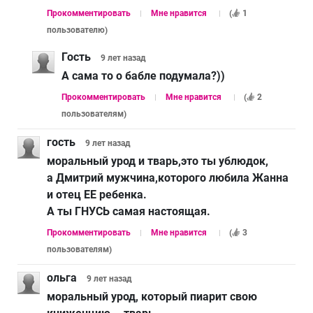
Прокомментировать
Мне нравится
(
1
пользователю
)
Гость
9 лет
назад
А сама то о бабле подумала?))
Прокомментировать
Мне нравится
(
2
пользователям
)
гость
9 лет
назад
моральный урод и тварь,это ты ублюдок,
а Дмитрий мужчина,которого любила Жанна
и отец ЕЕ ребенка.
А ты ГНУСЬ самая настоящая.
Прокомментировать
Мне нравится
(
3
пользователям
)
ольга
9 лет
назад
моральный урод, который пиарит свою