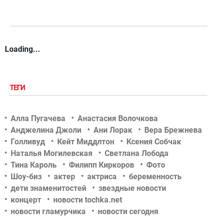
Loading...
ТЕГИ
Алла Пугачева
Анастасия Волочкова
Анджелина Джоли
Ани Лорак
Вера Брежнева
Голливуд
Кейт Миддлтон
Ксения Собчак
Наталья Могилевская
Светлана Лобода
Тина Кароль
Филипп Киркоров
Фото
Шоу-биз
актер
актриса
беременность
дети знаменитостей
звездные новости
концерт
новости tochka.net
новости гламурчика
новости сегодня