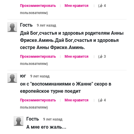
Прокомментировать
Мне нравится
(
4
пользователям
)
Гость
9 лет
назад
Дай Бог,счастья и здоровья родителям Анны
Фриске.Аминь.Дай Бог,счастья и здоровья
сестре Анны Фриске.Аминь.
Прокомментировать
Мне нравится
(
3
пользователям
)
юг
9 лет
назад
он с "воспоминаниями о Жанне" скоро в
европейское турне поедит
Прокомментировать
Мне нравится
(
4
пользователям
)
Гость
9 лет
назад
А мне его жаль...