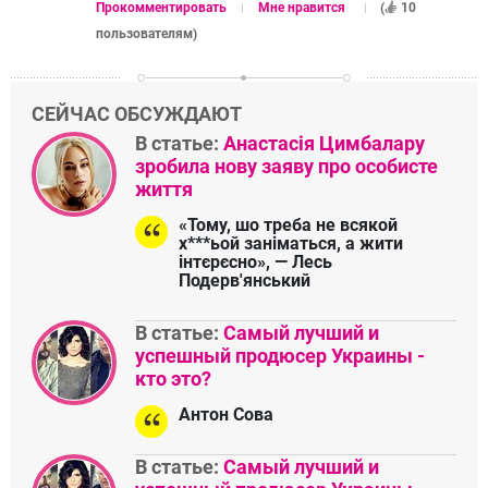
Прокомментировать
Мне нравится
(
10
пользователям
)
СЕЙЧАС ОБСУЖДАЮТ
В статье:
Анастасія Цимбалару
зробила нову заяву про особисте
життя
«Тому, шо треба не всякой
х***ьой заніматься, а жити
інтєрєсно», — Лесь
Подерв'янський
В статье:
Самый лучший и
успешный продюсер Украины -
кто это?
Антон Сова
В статье:
Самый лучший и