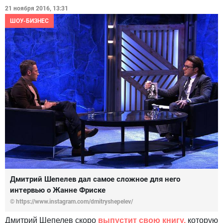
21 ноября 2016, 13:31
ШОУ-БИЗНЕС
Дмитрий Шепелев дал самое сложное для него
интервью о Жанне Фриске
© https://www.instagram.com/dmitryshepelev/
Дмитрий Шепелев скоро
выпустит свою книгу,
которую