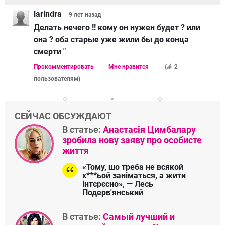
larindra
9 лет
назад
Делать нечего !! кому он нужен будет ? или
она ? оба старые уже жили бы до конца
смерти "
Прокомментировать
Мне нравится
(
2
пользователям
)
СЕЙЧАС ОБСУЖДАЮТ
В статье:
Анастасія Цимбалару
зробила нову заяву про особисте
життя
«Тому, шо треба не всякой
х***ьой заніматься, а жити
інтєрєсно», — Лесь
Подерв'янський
В статье:
Самый лучший и