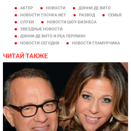
АКТЕР
НОВОСТИ
ДЭННИ ДЕ ВИТО
НОВОСТИ TOCHKA.NET
РАЗВОД
СЕМЬЯ
СЛУХИ
НОВОСТИ ШОУ-БИЗНЕСА
ЗВЕЗДНЫЕ НОВОСТИ
ДЭННИ ДЕ ВИТО И РЕА ПЕРЛМЭН
НОВОСТИ СЕГОДНЯ
НОВОСТИ ГЛАМУРЧИКА
ЧИТАЙ ТАКЖЕ