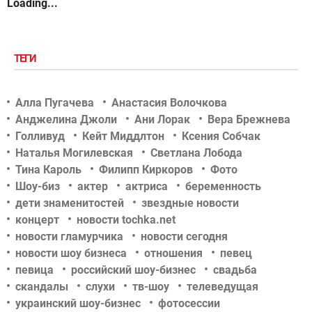
Loading...
ТЕГИ
Алла Пугачева
Анастасия Волочкова
Анджелина Джоли
Ани Лорак
Вера Брежнева
Голливуд
Кейт Миддлтон
Ксения Собчак
Наталья Могилевская
Светлана Лобода
Тина Кароль
Филипп Киркоров
Фото
Шоу-биз
актер
актриса
беременность
дети знаменитостей
звездные новости
концерт
новости tochka.net
новости гламурчика
новости сегодня
новости шоу бизнеса
отношения
певец
певица
российский шоу-бизнес
свадьба
скандалы
слухи
тв-шоу
телеведущая
украинский шоу-бизнес
фотосессии