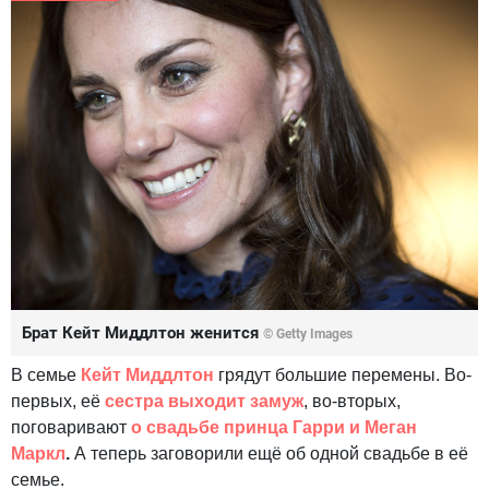
Брат Кейт Миддлтон женится
© Getty Images
В семье
Кейт Миддлтон
грядут большие перемены. Во-
первых, её
сестра выходит замуж
, во-вторых,
поговаривают
о свадьбе принца Гарри и Меган
Маркл
.
А теперь заговорили ещё об одной свадьбе в её
семье.