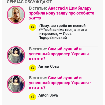
СЕЙЧАС ОБСУЖДАЮТ
В статье:
Анастасія Цимбалару
зробила нову заяву про особисте
життя
«Тому, шо треба не всякой
х***ьой заніматься, а жити
інтєрєсно», — Лесь
Подерв'янський
В статье:
Самый лучший и
успешный продюсер Украины -
кто это?
Антон Сова
В статье:
Самый лучший и
успешный продюсер Украины -
кто это?
Anton Sova