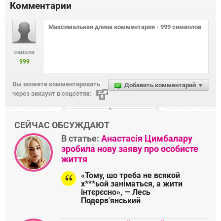
Комментарии
символов
999
Вы можете комментировать
Добавить комментарий
через аккаунт в соцсетях:
СЕЙЧАС ОБСУЖДАЮТ
В статье:
Анастасія Цимбалару
зробила нову заяву про особисте
життя
«Тому, шо треба не всякой
х***ьой заніматься, а жити
інтєрєсно», — Лесь
Подерв'янський