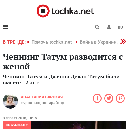
RU
краине 2022
В ТРЕНДЕ:
Помочь tochka.net
Война в Украине 2022
Ченнинг Татум разводится с
женой
Ченнинг Татум и Дженна Деван-Татум были
вместе 12 лет
АНАСТАСИЯ БАРСКАЯ
журналист, копирайтер
3 апреля 2018, 10:15
ШОУ-БИЗНЕС