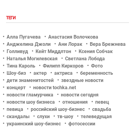
ТЕГИ
Алла Пугачева
Анастасия Волочкова
Анджелина Джоли
Ани Лорак
Вера Брежнева
Голливуд
Кейт Миддлтон
Ксения Собчак
Наталья Могилевская
Светлана Лобода
Тина Кароль
Филипп Киркоров
Фото
Шоу-биз
актер
актриса
беременность
дети знаменитостей
звездные новости
концерт
новости tochka.net
новости гламурчика
новости сегодня
новости шоу бизнеса
отношения
певец
певица
российский шоу-бизнес
свадьба
скандалы
слухи
тв-шоу
телеведущая
украинский шоу-бизнес
фотосессии