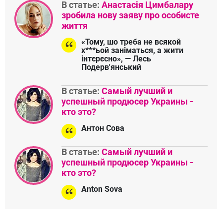
В статье:
Анастасія Цимбалару
зробила нову заяву про особисте
життя
«Тому, шо треба не всякой
х***ьой заніматься, а жити
інтєрєсно», — Лесь
Подерв'янський
В статье:
Самый лучший и
успешный продюсер Украины -
кто это?
Антон Сова
В статье:
Самый лучший и
успешный продюсер Украины -
кто это?
Anton Sova