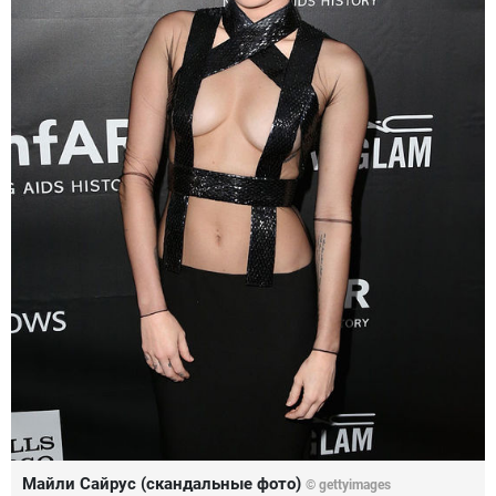
Майли Сайрус (скандальные фото)
©
gettyimages