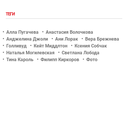
ТЕГИ
Алла Пугачева
Анастасия Волочкова
Анджелина Джоли
Ани Лорак
Вера Брежнева
Голливуд
Кейт Миддлтон
Ксения Собчак
Наталья Могилевская
Светлана Лобода
Тина Кароль
Филипп Киркоров
Фото
Шоу-биз
актер
актриса
беременность
дети знаменитостей
звездные новости
концерт
новости tochka.net
новости гламурчика
новости сегодня
новости шоу бизнеса
отношения
певец
певица
российский шоу-бизнес
свадьба
скандалы
слухи
тв-шоу
телеведущая
украинский шоу-бизнес
фотосессии