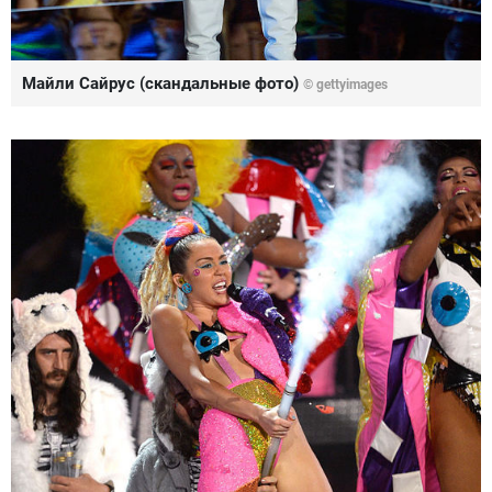
Майли Сайрус (скандальные фото)
©
gettyimages