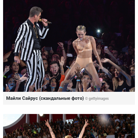
Майли Сайрус (скандальные фото)
©
gettyimages