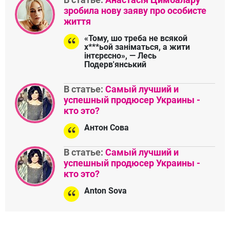
зробила нову заяву про особисте
життя
«Тому, шо треба не всякой
х***ьой заніматься, а жити
інтєрєсно», — Лесь
Подерв'янський
В статье:
Самый лучший и
успешный продюсер Украины -
кто это?
Антон Сова
В статье:
Самый лучший и
успешный продюсер Украины -
кто это?
Anton Sova