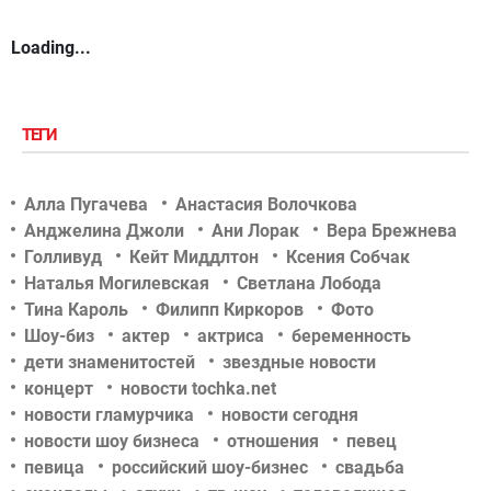
Loading...
ТЕГИ
Алла Пугачева
Анастасия Волочкова
Анджелина Джоли
Ани Лорак
Вера Брежнева
Голливуд
Кейт Миддлтон
Ксения Собчак
Наталья Могилевская
Светлана Лобода
Тина Кароль
Филипп Киркоров
Фото
Шоу-биз
актер
актриса
беременность
дети знаменитостей
звездные новости
концерт
новости tochka.net
новости гламурчика
новости сегодня
новости шоу бизнеса
отношения
певец
певица
российский шоу-бизнес
свадьба