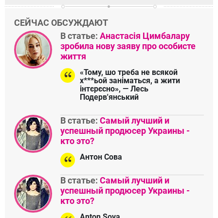
СЕЙЧАС ОБСУЖДАЮТ
В статье:
Анастасія Цимбалару
зробила нову заяву про особисте
життя
«Тому, шо треба не всякой
х***ьой заніматься, а жити
інтєрєсно», — Лесь
Подерв'янський
В статье:
Самый лучший и
успешный продюсер Украины -
кто это?
Антон Сова
В статье:
Самый лучший и
успешный продюсер Украины -
кто это?
Anton Sova